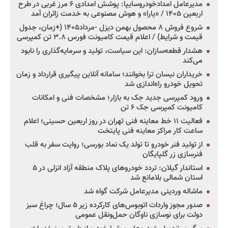
مدیرعامل امدادخودروسایپا: پوشش امدادی ۶ مرز غربی در طرح
اربعین ۱۴۰۵ / «یارا» و هوش مصنوعی به خدمت زائران آمد
شروع فروش ۸ محصول بهمن دیزل -مرداد۱۴۰۵ (+زمان، جدول
قیمت و شرایط) / اعلام قیمت کامیونت فورس ۳.۸ تن کمپرسی
هشدار قطعه‌سازان: این سیاست، تولید و سرمایه‌گذاری را نابود
می‌کند
خریداران نیسان ترا بخوانند؛ سامانه آنلاین پیگیری قرارداد و زمان
تحویل خودرو راه‌اندازی شد
ورود کمپرسی جدید جک به بازار؛ مشخصات فنی و امکانات
کامیونت کمپرسی جک ۶ تن
فعالیت ۱۱ خط معاینه فنی تهران در روز اربعین حسینی؛ اعلام
ساعت کار مراکز معاینه فنی پایتخت
از تولید فنر خودرو تا تولد یک نماد بورسی؛ روایت سفر به قلب
فنرسازی زر گلپایگان
استاندار گیلان: تردد خودروهای پلاک منطقه آزاد انزلی در ۵
استان شمالی بلامانع شد
ماشاله وردینی مدیرعامل شرکت گواه شد
صدور مجوز واردات اتوبوس‌های کارکرده زیر ۵ سال؛ چراغ سبز
دولت برای نوسازی ناوگان حمل‌ونقل عمومی