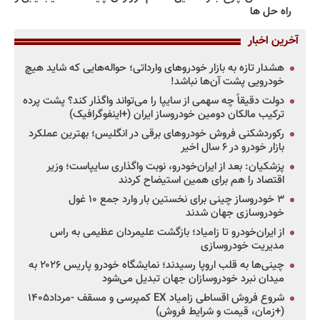
راه حل ها
آخرین اخبار
هشدار تازه به بازار خودروهای وارداتی؛ حواله‌هایی که شاید هیچ
خودرویی پشت آن‌ها نباشد!
دولت دقیقاً چه سهمی از سایپا را می‌تواند واگذار کند؟ پشت پرده
ترکیب مالکان دومین خودروساز ایران (+اینفوگرافیک)
رکوردشکنی فروش خودروهای برقی در انگلیس؛ بهترین عملکرد
بازار خودرو در ۶ سال اخیر
پزشکیان: بعد از ایران‌خودرو، نوبت واگذاری سایپاست؛ وزیر
اقتصاد را هم برای همین استیضاح کردند
۳ خودروساز چینی برای نخستین بار وارد جمع ۱۰ غول
خودروسازی جهان شدند
از ایران‌خودرو تا زامیاد؛ بازگشت علیمردان عظیمی به راس
مدیریت خودروسازی
چینی‌ها به قلب اروپا رسیدند؛ نمایشگاه خودرو پاریس ۲۰۲۶ به
میدان نبرد خودروسازان جهان تبدیل می‌شود
شروع فروش اقساطی زامیاد EX کمپرسی و مسقف -مرداد۱۴۰۵
(+زمان، قیمت و شرایط فروش)