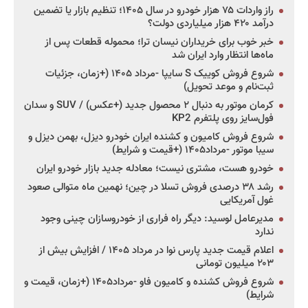
راز واردات ۷۵ هزار خودرو در سال ۱۴۰۵؛ تنظیم بازار یا تضمین
درآمد ۴۲۰ هزار میلیاردی دولت؟
خبر خوب برای خریداران نیسان ترا؛ محموله قطعات پس از
ماه‌ها انتظار وارد ایران شد
شروع فروش کوییک S سایپا -مرداد ۱۴۰۵ (+زمان، جزئیات
ثبت‌نام و موعد تحویل)
کرمان موتور به دنبال ۲ محصول جدید (+عکس) / SUV و سدان
فول‌سایز روی پلتفرم KP2
شروع فروش کامیون و کشنده ایران خودرو دیزل، بهمن دیزل و
سیبا موتور -مرداد۱۴۰۵ (+قیمت و شرایط)
خودرو هست، مشتری نیست؛ معادله جدید بازار خودرو ایران
رشد ۳۸ درصدی فروش تسلا در چین؛ نهمین ماه متوالی صعود
غول آمریکایی
مدیرعامل لوسید: دیگر راه فراری از خودروسازان چینی وجود
ندارد
اعلام قیمت جدید پارس نوا در مرداد ۱۴۰۵ / افزایش بیش از
۲۰۳ میلیون تومانی
شروع فروش کشنده و کامیون فاو -مرداد۱۴۰۵ (+زمان، قیمت و
شرایط)