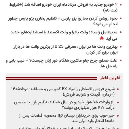
۲ خودرو جدید به فروش مردادماه ایران خودرو اضافه شد (+شرایط
ثبت نام)
نحوه روشن کردن بخاری پژو پارس + تنظیم بخاری پژو پارس چطور
انجام می‌شود؟
مدیرعامل زامیاد: وانت پادرا و وانت اکستند با استانداردهای جدید
می آید
بهترین وانت ها در ایران: معرفی 25 تا از برترین وانت ها در بازار
ایران برای کار کردن
علت صدای چرخ جلو ماشین هنگام دور زدن چیست؟ + عیب یابی و
راه حل ها
آخرین اخبار
شروع فروش اقساطی زامیاد EX کمپرسی و مسقف -مرداد۱۴۰۵
(+زمان، قیمت و شرایط فروش)
راز واردات ۷۵ هزار خودرو در سال ۱۴۰۵؛ تنظیم بازار یا تضمین
درآمد ۴۲۰ هزار میلیاردی دولت؟
خبر خوب برای خریداران نیسان ترا؛ محموله قطعات پس از
ماه‌ها انتظار وارد ایران شد
شروع فروش کوییک S سایپا -مرداد ۱۴۰۵ (+زمان، جزئیات