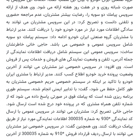
صورت شبانه روزی و در هفت روز هفته ارائه می شود. وی هدف از ارائه
سرویس پیامك دو سویه را، رضایت بیشتر مشتریان، عدم مراجعه حضوری
و تلفنی دانست و تصریح كرد: در این سرویس مشتریان می توانند به
سادگی اطلاعات مورد نیاز در مورد خودرو خود را دریافت كنند. مدیر ارتباط
با مشتریان گروه صنعتی ایران خودرو ادامه داد: سیستم پیامك دو سویه
شامل سرویس عمومی و خصوصی می باشد. حاجی خانی خاطرنشان
ساخت: سرویس عمومی این سیستم شامل دریافت اطلاعات نمایندگی از
جمله آدرس، تلفن و وضعیت نمایندگی های فروش و خدمات پس از فروش
است. وی افزود: در سرویس خصوصی نیز مشتریان می توانند از آخرین
وضعیت پرونده خرید خودرو اطلاع كسب كنند. مدیر ارتباط با مشتری ایران
خودرو با تاكید بر اینكه در سیستم خصوصی حریم خصوصی مشتریان به
طور كامل حفظ می شود، گفت: با تدابیر ایمنی انجام شده، سیستم طوری
برنامه ریزی شده است كه پیامك فوق در صورتی پاسخ داده می شود كه از
شماره تلفن همراه مشتری كه در پرونده خود درج شده است ارسال شود.
حاجی خانی تصریح كرد: مشتریان می توانند در سرویس عمومی با ارسال
کد نمایندگی *930 به شماره 300035 اطلاعات نمایندگی مورد نیاز از طریق
پیامک دریافت كنند. وی همچنین گفت: در سرویس خصوصی نیز مشتریان
می توانند با ارسال ردیف قرارداد فروش *910 به شماره 300035 از آخرین