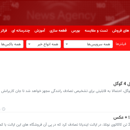
های فروش
تست و مقایسه
بورس
قطعه سازی
آموزش
چندرسانه ای
فراتر 
فیلترها
همه سرویس‌ها
همه انواع خبر
همه باکس‌ها
گل
۱
ون! + عکس
پرشین خودرو: روز گذشته یک کامیون حامل 20 تن کاکائوی نوتلا، در ایالت ایندیانا تصادف کرد که در پی آن فروشگاه های این ایالت با