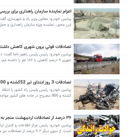
اعزام نماینده سازمان راهداری برای بررسی
پرشین خودرو: معاون وزیر راه و شهرسازی گفت: پ
این محور، نماینده ویژه سازمان راهداری و حمل
تصادفات فوتیِ برون شهری کاهش داشت
شهری ۹ درصد کاهش با ۱۸۶ نفر را داشته ایم.
تصادفات 3 روز ابتدای تیر 52کشته و 800مجروح داشت
کشته و 800 مجروح در جاده های کشور مواجه بوده ایم.
۳۶ درصد از تصادفات اردیبهشت منجر به واژگونی شد
است. از سوی دیگر ٩.٢ درصد از تصادفات نیز مربوط به عابران پیاده بوده است.