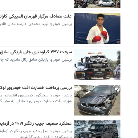
علت تصادف مرگبار قهرمان المپیکی کارا
پرشین خودرو: نوید محمدی، دارنده مدال طلای ا
سرعت ۲۳۷ کیلومتری جان بازیکن سابق رئال مادرید را گرفت + عکس
پرشین خودرو: بازیکن سابق رئال مادرید که جان خود را در یک حا
بررسی پرداخت خسارت افت خودروی لوک
پرشین خودرو: سخنگوی کمیسیون اقتصادی مج
هزینه افت خسارت خودروی تصادفی به سایر گزین
عملکرد ضعیف جیپ رانگلر ۲۰۱۹ در آزمایش تصادف ANCAP
ناامیدکننده‌ از خود برجای گذاشت.