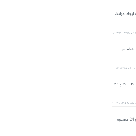
 ایجاد حوادث
۱۳۹۸-۰۴-۲۶ ۰۹
 اعلام می
۱۳۹۸-۰۴-۱۷ ۱۱:۱۲
پرشین خودرو: رییس مرکز اطلاعات و کنترل ترافیک پلیس راهور ناجا گفت: در خرداد ماه بیشترین تصادفات برون شهری بین ساعات ۱۶ تا ۲۰ و ۲۰ و ۲۴
۱۳۹۸-۰۴-۱۲ ۱۲:۳
پرشین خودرو: مدیرکل مدیریت بحران استانداری قزوین گفت: برخورد 17 دستگاه خودرو در کیلومتر 15 آزادراه «قزوین- زنجان» دو فوتی و 24 مصدوم