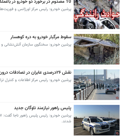
10 مصدوم در برخورد دو خودرو در باغملک
پرشین خودرو: رئیس مرکز اورژانس و فوریت‌های پزشکی خوزستان از مصدومیت 10 نفر بر اث
سقوط مرگبار خودرو به دره کوهسار
پرشین خودرو: سخنگوی سازمان آتش‌نشانی و خدم
نقش ۲۶درصدی عابران در تصادفات درون شهری تیرماه
پرشین خودرو: رئیس مرکز اطلاعات و کنترل ترافیک پلیس راهور ناجا گفت:
پلیس راهور نیازمند ناوگان جدید
شدند.