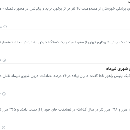
ر برخورد پراید و برلیانس در محور باغملک - میداوود خبر داد.
۳۴
ات ایمنی شهرداری تهران از سقوط مرکبار یک دستگاه خودرو به دره در محله کوهسار تهر
۳۵
 عابران پیاده در ۲۶ درصد تصادفات درون شهری تیرماه نقش داشتند.
۹
پرشین خودرو: رئیس پلیس راهور ناجا گفت: ۱۷ هزار و ۱۸
۱