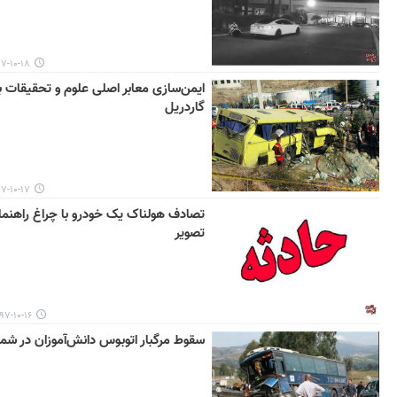
۱۰-۱۸ ۱۶:۲۴
ایمن‌سازی معابر اصلی علوم و تحقیقات 
گاردریل
۱۰-۱۷ ۱۲:۱۵
تصادف هولناک یک خودرو با چراغ راهنما
تصویر
-۱۰-۱۶ ۱۴:۳۷
سقوط مرگبار اتوبوس دانش‌آموزان در شم