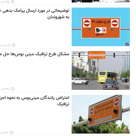
۸-۲۵ ۲۱:۰۷
توضیحاتی در مورد ارسال پیامک بدهی 
به شهروندان
۰۸-۰۴ ۱۸:۳۲
مشکل طرح ترافیک مینی بوس‌ها حل م
۷-۳۰ ۱۵:۴۰
اعتراض رانندگان مینی‌بوس به نحوه اجر
ترافیک
۲۹ ۱۰:۱۶