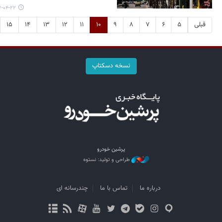
۴-۲۲ ۱۸:۵۶
قبلی
۵
۶
۷
۸
۹
۱۰
۱۱
۱۲
۱۳
۱۴
۱۵
نسخه دسکتاپ
پرشین خودرو
طراحی و تولید: نستوه
درباره ما
تماس با ما
چندرسانه ای