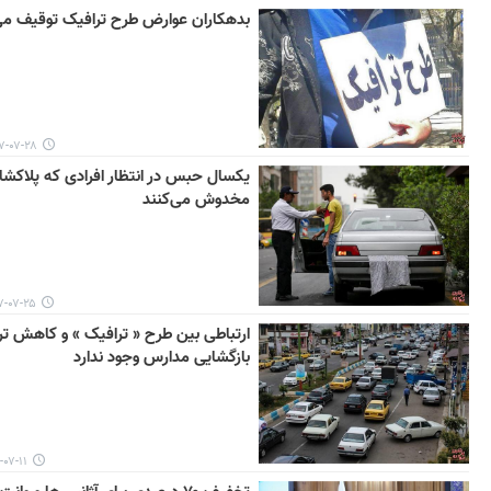
بدهکاران عوارض طرح ترافیک توقیف می
۰۷-۲۸ ۱۴:۳۷
یکسال حبس در انتظار افرادی که پلاکشان
مخدوش می‌کنند
۷-۲۵ ۱۴:۵۸
ارتباطی بین طرح « ترافیک » و کاهش تر
بازگشایی مدارس وجود ندارد
۱۱ ۱۱:۴۴