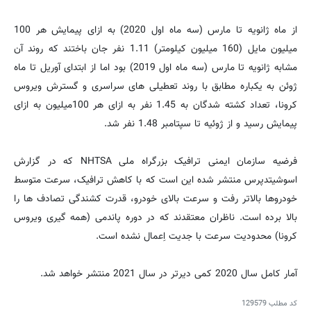
از ماه ژانویه تا مارس (سه ماه اول 2020) به ازای پیمایش هر 100
میلیون مایل (160 میلیون کیلومتر) 1.11 نفر جان باختند که روند آن
مشابه ژانویه تا مارس (سه ماه اول 2019) بود اما از ابتدای آوریل تا ماه
ژوئن به یکباره مطابق با روند تعطیلی های سراسری و گسترش ویروس
کرونا، تعداد کشته شدگان به 1.45 نفر به ازای هر 100میلیون به ازای
پیمایش رسید و از ژوئیه تا سپتامبر 1.48 نفر شد.
فرضیه سازمان ایمنی ترافیک بزرگراه ملی NHTSA‌ که در گزارش
اسوشیتدپرس منتشر شده این است که با کاهش ترافیک، سرعت متوسط
خودروها بالاتر رفت و سرعت بالای خودرو، قدرت کشندگی تصادف ها را
بالا برده است. ناظران معتقدند که در دوره پاندمی (همه گیری ویروس
کرونا) محدودیت سرعت با جدیت اِعمال نشده است.
آمار کامل سال 2020 کمی دیرتر در سال 2021 منتشر خواهد شد.
کد مطلب
129579