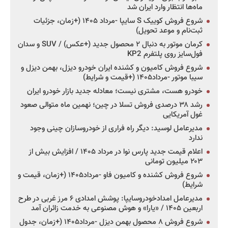
ماه‌ها انتظار وارد ایران شد
شروع فروش کوییک S سایپا -مرداد ۱۴۰۵ (+زمان، جزئیات
ثبت‌نام و موعد تحویل)
کرمان موتور به دنبال ۲ محصول جدید (+عکس) / SUV و سدان
فول‌سایز روی پلتفرم KP2
شروع فروش کامیون و کشنده ایران خودرو دیزل، بهمن دیزل و
سیبا موتور -مرداد۱۴۰۵ (+قیمت و شرایط)
خودرو هست، مشتری نیست؛ معادله جدید بازار خودرو ایران
رشد ۳۸ درصدی فروش تسلا در چین؛ نهمین ماه متوالی صعود
غول آمریکایی
مدیرعامل لوسید: دیگر راه فراری از خودروسازان چینی وجود
ندارد
اعلام قیمت جدید پارس نوا در مرداد ۱۴۰۵ / افزایش بیش از
۲۰۳ میلیون تومانی
شروع فروش کشنده و کامیون فاو -مرداد۱۴۰۵ (+زمان، قیمت و
شرایط)
مدیرعامل امدادخودروسایپا: پوشش امدادی ۶ مرز غربی در طرح
اربعین ۱۴۰۵ / «یارا» و هوش مصنوعی به خدمت زائران آمد
شروع فروش ۸ محصول بهمن دیزل -مرداد۱۴۰۵ (+زمان، جدول