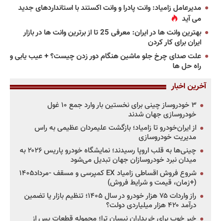
مدیرعامل زامیاد: وانت پادرا و وانت اکستند با استانداردهای جدید
می آید
بهترین وانت ها در ایران: معرفی 25 تا از برترین وانت ها در بازار
ایران برای کار کردن
علت صدای چرخ جلو ماشین هنگام دور زدن چیست؟ + عیب یابی و
راه حل ها
آخرین اخبار
۳ خودروساز چینی برای نخستین بار وارد جمع ۱۰ غول
خودروسازی جهان شدند
از ایران‌خودرو تا زامیاد؛ بازگشت علیمردان عظیمی به راس
مدیریت خودروسازی
چینی‌ها به قلب اروپا رسیدند؛ نمایشگاه خودرو پاریس ۲۰۲۶ به
میدان نبرد خودروسازان جهان تبدیل می‌شود
شروع فروش اقساطی زامیاد EX کمپرسی و مسقف -مرداد۱۴۰۵
(+زمان، قیمت و شرایط فروش)
راز واردات ۷۵ هزار خودرو در سال ۱۴۰۵؛ تنظیم بازار یا تضمین
درآمد ۴۲۰ هزار میلیاردی دولت؟
خبر خوب برای خریداران نیسان ترا؛ محموله قطعات پس از