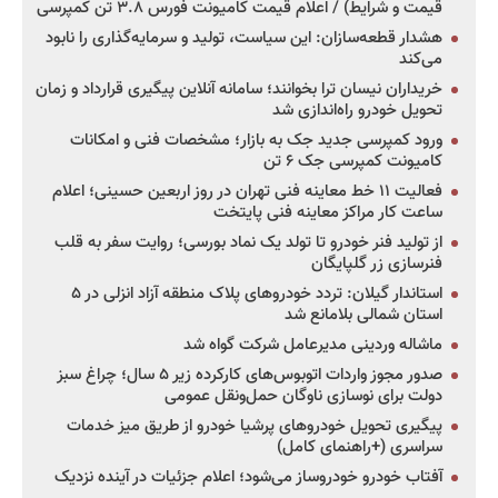
قیمت و شرایط) / اعلام قیمت کامیونت فورس ۳.۸ تن کمپرسی
هشدار قطعه‌سازان: این سیاست، تولید و سرمایه‌گذاری را نابود
می‌کند
خریداران نیسان ترا بخوانند؛ سامانه آنلاین پیگیری قرارداد و زمان
تحویل خودرو راه‌اندازی شد
ورود کمپرسی جدید جک به بازار؛ مشخصات فنی و امکانات
کامیونت کمپرسی جک ۶ تن
فعالیت ۱۱ خط معاینه فنی تهران در روز اربعین حسینی؛ اعلام
ساعت کار مراکز معاینه فنی پایتخت
از تولید فنر خودرو تا تولد یک نماد بورسی؛ روایت سفر به قلب
فنرسازی زر گلپایگان
استاندار گیلان: تردد خودروهای پلاک منطقه آزاد انزلی در ۵
استان شمالی بلامانع شد
ماشاله وردینی مدیرعامل شرکت گواه شد
صدور مجوز واردات اتوبوس‌های کارکرده زیر ۵ سال؛ چراغ سبز
دولت برای نوسازی ناوگان حمل‌ونقل عمومی
پیگیری تحویل خودروهای پرشیا خودرو از طریق میز خدمات
سراسری (+راهنمای کامل)
آفتاب خودرو خودروساز می‌شود؛ اعلام جزئیات در آینده نزدیک