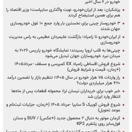
خودرو در ۶ سال اخیر
پزشکیان: بعد از ایران‌خودرو، نوبت واگذاری سایپاست؛ وزیر اقتصاد را
هم برای همین استیضاح کردند
۳ خودروساز چینی برای نخستین بار وارد جمع ۱۰ غول خودروسازی
جهان شدند
از ایران‌خودرو تا زامیاد؛ بازگشت علیمردان عظیمی به راس مدیریت
خودروسازی
چینی‌ها به قلب اروپا رسیدند؛ نمایشگاه خودرو پاریس ۲۰۲۶ به
میدان نبرد خودروسازان جهان تبدیل می‌شود
شروع فروش اقساطی زامیاد EX کمپرسی و مسقف -مرداد۱۴۰۵
(+زمان، قیمت و شرایط فروش)
راز واردات ۷۵ هزار خودرو در سال ۱۴۰۵؛ تنظیم بازار یا تضمین درآمد
۴۲۰ هزار میلیاردی دولت؟
خبر خوب برای خریداران نیسان ترا؛ محموله قطعات پس از ماه‌ها
انتظار وارد ایران شد
شروع فروش کوییک S سایپا -مرداد ۱۴۰۵ (+زمان، جزئیات ثبت‌نام و
موعد تحویل)
کرمان موتور به دنبال ۲ محصول جدید (+عکس) / SUV و سدان
فول‌سایز روی پلتفرم KP2
شروع فروش کامیون و کشنده ایران خودرو دیزل، بهمن دیزل و سیبا