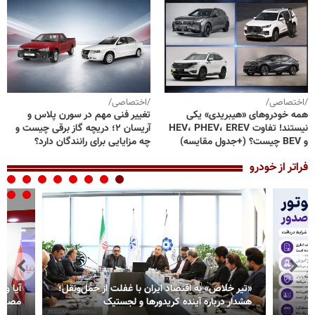
/اختصاصی/
/اختصاصی/
همه خودروهای «هیبریدی» یکی
تغییر فنی مهم در سورن پلاس و
نیستند! تفاوت HEV، PHEV، EREV
آریسان ۲؛ دریچه گاز برقی چیست و
و BEV چیست؟ (+جدول مقایسه)
چه مزایایی برای رانندگان دارد؟
فراتر از خودرو
«تیر خلاص» به اقتصاد ایران با غفلت از حمل‌ونقل؛
آیا وق
هشدار درباره آینده کریدورها و لجستیک
مصلای