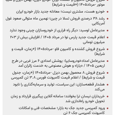
موتور -مرداد۱۴۰۵ (+قیمت و شرایط)
خودرو هست، مشتری نیست؛ معادله جدید بازار خودرو ایران
رشد ۳۸ درصدی فروش تسلا در چین؛ نهمین ماه متوالی صعود غول
آمریکایی
مدیرعامل لوسید: دیگر راه فراری از خودروسازان چینی وجود ندارد
اعلام قیمت جدید پارس نوا در مرداد ۱۴۰۵ / افزایش بیش از ۲۰۳
میلیون تومانی
شروع فروش کشنده و کامیون فاو -مرداد۱۴۰۵ (+زمان، قیمت و
شرایط)
مدیرعامل امدادخودروسایپا: پوشش امدادی ۶ مرز غربی در طرح
اربعین ۱۴۰۵ / «یارا» و هوش مصنوعی به خدمت زائران آمد
شروع فروش ۸ محصول بهمن دیزل -مرداد۱۴۰۵ (+زمان، جدول
قیمت و شرایط) / اعلام قیمت کامیونت فورس ۳.۸ تن کمپرسی
هشدار قطعه‌سازان: این سیاست، تولید و سرمایه‌گذاری را نابود
می‌کند
خریداران نیسان ترا بخوانند؛ سامانه آنلاین پیگیری قرارداد و زمان
تحویل خودرو راه‌اندازی شد
ورود کمپرسی جدید جک به بازار؛ مشخصات فنی و امکانات
کامیونت کمپرسی جک ۶ تن