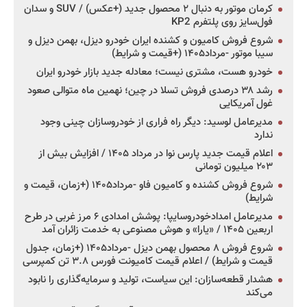
کرمان موتور به دنبال ۲ محصول جدید (+عکس) / SUV و سدان
فول‌سایز روی پلتفرم KP2
شروع فروش کامیون و کشنده ایران خودرو دیزل، بهمن دیزل و
سیبا موتور -مرداد۱۴۰۵ (+قیمت و شرایط)
خودرو هست، مشتری نیست؛ معادله جدید بازار خودرو ایران
رشد ۳۸ درصدی فروش تسلا در چین؛ نهمین ماه متوالی صعود
غول آمریکایی
مدیرعامل لوسید: دیگر راه فراری از خودروسازان چینی وجود
ندارد
اعلام قیمت جدید پارس نوا در مرداد ۱۴۰۵ / افزایش بیش از
۲۰۳ میلیون تومانی
شروع فروش کشنده و کامیون فاو -مرداد۱۴۰۵ (+زمان، قیمت و
شرایط)
مدیرعامل امدادخودروسایپا: پوشش امدادی ۶ مرز غربی در طرح
اربعین ۱۴۰۵ / «یارا» و هوش مصنوعی به خدمت زائران آمد
شروع فروش ۸ محصول بهمن دیزل -مرداد۱۴۰۵ (+زمان، جدول
قیمت و شرایط) / اعلام قیمت کامیونت فورس ۳.۸ تن کمپرسی
هشدار قطعه‌سازان: این سیاست، تولید و سرمایه‌گذاری را نابود
می‌کند