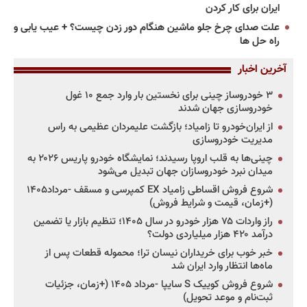
ایران برای کار کردن
علت صدای چرخ جلو ماشین هنگام دور زدن چیست؟ + عیب یابی و
راه حل ها
آخرین اخبار
۳ خودروساز چینی برای نخستین بار وارد جمع ۱۰ غول
خودروسازی جهان شدند
از ایران‌خودرو تا زامیاد؛ بازگشت علیمردان عظیمی به راس
مدیریت خودروسازی
چینی‌ها به قلب اروپا رسیدند؛ نمایشگاه خودرو پاریس ۲۰۲۶ به
میدان نبرد خودروسازان جهان تبدیل می‌شود
شروع فروش اقساطی زامیاد EX کمپرسی و مسقف -مرداد۱۴۰۵
(+زمان، قیمت و شرایط فروش)
راز واردات ۷۵ هزار خودرو در سال ۱۴۰۵؛ تنظیم بازار یا تضمین
درآمد ۴۲۰ هزار میلیاردی دولت؟
خبر خوب برای خریداران نیسان ترا؛ محموله قطعات پس از
ماه‌ها انتظار وارد ایران شد
شروع فروش کوییک S سایپا -مرداد ۱۴۰۵ (+زمان، جزئیات
ثبت‌نام و موعد تحویل)