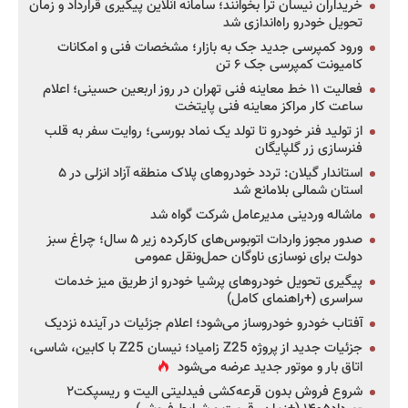
خریداران نیسان ترا بخوانند؛ سامانه آنلاین پیگیری قرارداد و زمان
تحویل خودرو راه‌اندازی شد
ورود کمپرسی جدید جک به بازار؛ مشخصات فنی و امکانات
کامیونت کمپرسی جک ۶ تن
فعالیت ۱۱ خط معاینه فنی تهران در روز اربعین حسینی؛ اعلام
ساعت کار مراکز معاینه فنی پایتخت
از تولید فنر خودرو تا تولد یک نماد بورسی؛ روایت سفر به قلب
فنرسازی زر گلپایگان
استاندار گیلان: تردد خودروهای پلاک منطقه آزاد انزلی در ۵
استان شمالی بلامانع شد
ماشاله وردینی مدیرعامل شرکت گواه شد
صدور مجوز واردات اتوبوس‌های کارکرده زیر ۵ سال؛ چراغ سبز
دولت برای نوسازی ناوگان حمل‌ونقل عمومی
پیگیری تحویل خودروهای پرشیا خودرو از طریق میز خدمات
سراسری (+راهنمای کامل)
آفتاب خودرو خودروساز می‌شود؛ اعلام جزئیات در آینده نزدیک
جزئیات جدید از پروژه Z25 زامیاد؛ نیسان Z25 با کابین، شاسی،
اتاق بار و موتور جدید عرضه می‌شود
شروع فروش بدون قرعه‌کشی فیدلیتی الیت و ریسپکت۲