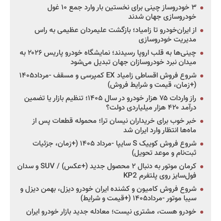
۳ خودروساز چینی برای نخستین بار وارد جمع ۱۰ غول
خودروسازی جهان شدند
از ایران‌خودرو تا زامیاد؛ بازگشت علیمردان عظیمی به راس
مدیریت خودروسازی
چینی‌ها به قلب اروپا رسیدند؛ نمایشگاه خودرو پاریس ۲۰۲۶ به
میدان نبرد خودروسازان جهان تبدیل می‌شود
شروع فروش اقساطی زامیاد EX کمپرسی و مسقف -مرداد۱۴۰۵
(+زمان، قیمت و شرایط فروش)
راز واردات ۷۵ هزار خودرو در سال ۱۴۰۵؛ تنظیم بازار یا تضمین
درآمد ۴۲۰ هزار میلیاردی دولت؟
خبر خوب برای خریداران نیسان ترا؛ محموله قطعات پس از
ماه‌ها انتظار وارد ایران شد
شروع فروش کوییک S سایپا -مرداد ۱۴۰۵ (+زمان، جزئیات
ثبت‌نام و موعد تحویل)
کرمان موتور به دنبال ۲ محصول جدید (+عکس) / SUV و سدان
فول‌سایز روی پلتفرم KP2
شروع فروش کامیون و کشنده ایران خودرو دیزل، بهمن دیزل و
سیبا موتور -مرداد۱۴۰۵ (+قیمت و شرایط)
خودرو هست، مشتری نیست؛ معادله جدید بازار خودرو ایران