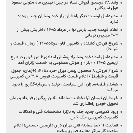
رشد ۳۸ درصدی فروش تسلا در چین؛ نهمین ماه متوالی صعود
غول آمریکایی
مدیرعامل لوسید: دیگر راه فراری از خودروسازان چینی وجود
ندارد
اعلام قیمت جدید پارس نوا در مرداد ۱۴۰۵ / افزایش بیش از
۲۰۳ میلیون تومانی
شروع فروش کشنده و کامیون فاو -مرداد۱۴۰۵ (+زمان، قیمت و
شرایط)
مدیرعامل امدادخودروسایپا: پوشش امدادی ۶ مرز غربی در طرح
اربعین ۱۴۰۵ / «یارا» و هوش مصنوعی به خدمت زائران آمد
شروع فروش ۸ محصول بهمن دیزل -مرداد۱۴۰۵ (+زمان، جدول
قیمت و شرایط) / اعلام قیمت کامیونت فورس ۳.۸ تن کمپرسی
هشدار قطعه‌سازان: این سیاست، تولید و سرمایه‌گذاری را نابود
می‌کند
خریداران نیسان ترا بخوانند؛ سامانه آنلاین پیگیری قرارداد و زمان
تحویل خودرو راه‌اندازی شد
ورود کمپرسی جدید جک به بازار؛ مشخصات فنی و امکانات
کامیونت کمپرسی جک ۶ تن
فعالیت ۱۱ خط معاینه فنی تهران در روز اربعین حسینی؛ اعلام
ساعت کار مراکز معاینه فنی پایتخت