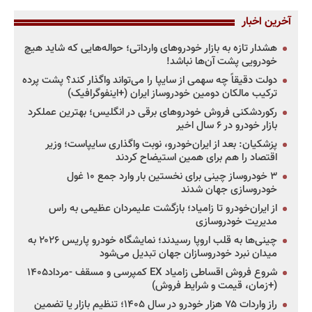
آخرین اخبار
هشدار تازه به بازار خودروهای وارداتی؛ حواله‌هایی که شاید هیچ
خودرویی پشت آن‌ها نباشد!
دولت دقیقاً چه سهمی از سایپا را می‌تواند واگذار کند؟ پشت پرده
ترکیب مالکان دومین خودروساز ایران (+اینفوگرافیک)
رکوردشکنی فروش خودروهای برقی در انگلیس؛ بهترین عملکرد
بازار خودرو در ۶ سال اخیر
پزشکیان: بعد از ایران‌خودرو، نوبت واگذاری سایپاست؛ وزیر
اقتصاد را هم برای همین استیضاح کردند
۳ خودروساز چینی برای نخستین بار وارد جمع ۱۰ غول
خودروسازی جهان شدند
از ایران‌خودرو تا زامیاد؛ بازگشت علیمردان عظیمی به راس
مدیریت خودروسازی
چینی‌ها به قلب اروپا رسیدند؛ نمایشگاه خودرو پاریس ۲۰۲۶ به
میدان نبرد خودروسازان جهان تبدیل می‌شود
شروع فروش اقساطی زامیاد EX کمپرسی و مسقف -مرداد۱۴۰۵
(+زمان، قیمت و شرایط فروش)
راز واردات ۷۵ هزار خودرو در سال ۱۴۰۵؛ تنظیم بازار یا تضمین