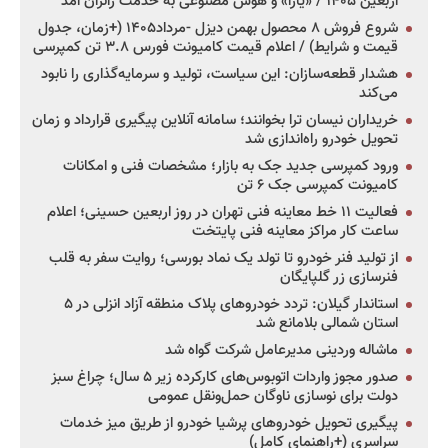
اربعین ۱۴۰۵ / «یارا» و هوش مصنوعی به خدمت زائران آمد
شروع فروش ۸ محصول بهمن دیزل -مرداد۱۴۰۵ (+زمان، جدول
قیمت و شرایط) / اعلام قیمت کامیونت فورس ۳.۸ تن کمپرسی
هشدار قطعه‌سازان: این سیاست، تولید و سرمایه‌گذاری را نابود
می‌کند
خریداران نیسان ترا بخوانند؛ سامانه آنلاین پیگیری قرارداد و زمان
تحویل خودرو راه‌اندازی شد
ورود کمپرسی جدید جک به بازار؛ مشخصات فنی و امکانات
کامیونت کمپرسی جک ۶ تن
فعالیت ۱۱ خط معاینه فنی تهران در روز اربعین حسینی؛ اعلام
ساعت کار مراکز معاینه فنی پایتخت
از تولید فنر خودرو تا تولد یک نماد بورسی؛ روایت سفر به قلب
فنرسازی زر گلپایگان
استاندار گیلان: تردد خودروهای پلاک منطقه آزاد انزلی در ۵
استان شمالی بلامانع شد
ماشاله وردینی مدیرعامل شرکت گواه شد
صدور مجوز واردات اتوبوس‌های کارکرده زیر ۵ سال؛ چراغ سبز
دولت برای نوسازی ناوگان حمل‌ونقل عمومی
پیگیری تحویل خودروهای پرشیا خودرو از طریق میز خدمات
سراسری (+راهنمای کامل)