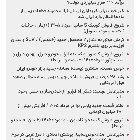
درآمد ۴۲۰ هزار میلیاردی دولت؟
خبر خوب برای خریداران نیسان ترا؛ محموله قطعات پس از
ماه‌ها انتظار وارد ایران شد
شروع فروش کوییک S سایپا -مرداد ۱۴۰۵ (+زمان، جزئیات
ثبت‌نام و موعد تحویل)
کرمان موتور به دنبال ۲ محصول جدید (+عکس) / SUV و سدان
فول‌سایز روی پلتفرم KP2
شروع فروش کامیون و کشنده ایران خودرو دیزل، بهمن دیزل و
سیبا موتور -مرداد۱۴۰۵ (+قیمت و شرایط)
خودرو هست، مشتری نیست؛ معادله جدید بازار خودرو ایران
رشد ۳۸ درصدی فروش تسلا در چین؛ نهمین ماه متوالی صعود
غول آمریکایی
مدیرعامل لوسید: دیگر راه فراری از خودروسازان چینی وجود
ندارد
اعلام قیمت جدید پارس نوا در مرداد ۱۴۰۵ / افزایش بیش از
۲۰۳ میلیون تومانی
شروع فروش کشنده و کامیون فاو -مرداد۱۴۰۵ (+زمان، قیمت و
شرایط)
مدیرعامل امدادخودروسایپا: پوشش امدادی ۶ مرز غربی در طرح