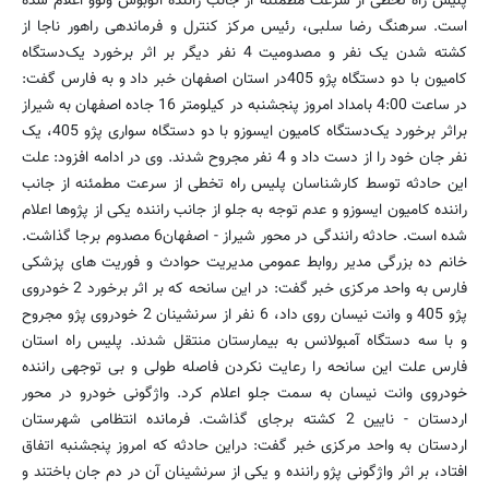
پلیس راه تخطی از سرعت مطمئنه از جانب راننده اتوبوس ولوو اعلام شده
است. سرهنگ رضا سلبی، رئیس مرکز کنترل و فرماندهی راهور ناجا از
کشته شدن یک نفر و مصدومیت 4 نفر دیگر بر اثر برخورد یک‌دستگاه
کامیون با دو دستگاه پژو 405در استان اصفهان خبر داد و به فارس گفت:
در ساعت 4:00 بامداد امروز پنجشنبه در کیلومتر 16 جاده اصفهان به شیراز
براثر برخورد یک‌دستگاه کامیون ایسوزو با دو دستگاه سواری پژو 405، یک
نفر جان خود را از دست داد و 4 نفر مجروح شدند. وی در ادامه افزود: علت
این حادثه توسط کارشناسان پلیس راه تخطی از سرعت مطمئنه از جانب
راننده کامیون ایسوزو و عدم توجه به جلو از جانب راننده یکی از پژو‌ها اعلام
شده است. حادثه رانندگی در محور شیراز - اصفهان6 مصدوم برجا گذاشت.
خانم ده بزرگی مدیر روابط عمومی مدیریت حوادث و فوریت های پزشکی
فارس به واحد مرکزی خبر گفت: در این سانحه که بر اثر برخورد 2 خودروی
پژو 405 و وانت نیسان روی داد، 6 نفر از سرنشینان 2 خودروی پژو مجروح
و با سه دستگاه آمبولانس به بیمارستان منتقل شدند. پلیس راه استان
فارس علت این سانحه را رعایت نکردن فاصله طولی و بی توجهی راننده
خودروی وانت نیسان به سمت جلو اعلام کرد. واژگونی خودرو در محور
اردستان - نایین 2 کشته برجای گذاشت. فرمانده انتظامی شهرستان
اردستان به واحد مرکزی خبر گفت: دراین حادثه که امروز پنجشنبه اتفاق
افتاد، بر اثر واژگونی پژو راننده و یکی از سرنشینان آن در دم جان باختند و