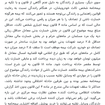
سوی دیگر، بسیاری از رانندگان به دلیل عدم آگاهی از قانون و با تکیه بر
بیمه‌نامه شخص ثالث خودرویشان، در هنگام رانندگی نسبت به رعایت
قوانین راهنمایی و رانندگی بی‌توجه هستند و تصور می‌کنند که بیمه هرگونه
خسارت ناشی از تصادف را با هر میزان و رقمی پرداخت می‌کند. این در
حالی است که بر اساس ماده ۴ قانون بیمه اجباری شخص ثالث، حداقل
مبلغ بیمه موضوع این قانون در بخش خسارت‌ بدنی معادل حداقل ریالی
دیه یک مرد مسلمان در ماه‌های حرام و در بخش خسارت مالی معادل
حداقل ۲.۵ درصد تعهدات بدنی خواهد بود به عبارت ساده‌تر در صورت
تصادف دو خودرو، شرکت بیمه موظف است تا سقف ۲.۵ درصد میزان دیه
کامل در ماه‌های حرام که طبق نرخ اعلامی قوه قضاییه امسال معادل ۵
میلیون تومان خواهد بود، به زیان دیده پرداخت کند و مابقی خسارت باید
توسط مقصر حادثه پرداخت شود. ماده ۱۸ قانون به این شرح است:
«شرکت‌های بیمه مکلفند خسارت مالی ناشی از حوادث رانندگی موضوع این
قانون را در مواردی که وسایل نقلیه مسبب و زیان‌دیده در زمان حادثه دارای
بیمه‌نامه معتبر بوده و بین طرفین حادثه اختلافی وجود نداشته باشد،
حداکثر تا سقف تعهدات مالی مندرج در ماده ۴ این قانون بدون اخذ گزارش
مقامات انتظامی پرداخت کنند.» معاون نظارت بیمه مرکزی در این باره
می‌گوید: این رقم نمی‌تواند جبران کننده خسارات برخی تصادفات باشد و
دارندگان وسایل نقلیه می‌توانند با خرید پوشش اضافه اختیاری بیمه‌نامه با