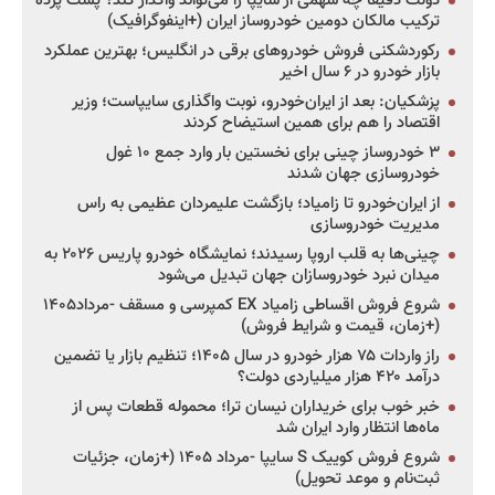
دولت دقیقاً چه سهمی از سایپا را می‌تواند واگذار کند؟ پشت پرده
ترکیب مالکان دومین خودروساز ایران (+اینفوگرافیک)
رکوردشکنی فروش خودروهای برقی در انگلیس؛ بهترین عملکرد
بازار خودرو در ۶ سال اخیر
پزشکیان: بعد از ایران‌خودرو، نوبت واگذاری سایپاست؛ وزیر
اقتصاد را هم برای همین استیضاح کردند
۳ خودروساز چینی برای نخستین بار وارد جمع ۱۰ غول
خودروسازی جهان شدند
از ایران‌خودرو تا زامیاد؛ بازگشت علیمردان عظیمی به راس
مدیریت خودروسازی
چینی‌ها به قلب اروپا رسیدند؛ نمایشگاه خودرو پاریس ۲۰۲۶ به
میدان نبرد خودروسازان جهان تبدیل می‌شود
شروع فروش اقساطی زامیاد EX کمپرسی و مسقف -مرداد۱۴۰۵
(+زمان، قیمت و شرایط فروش)
راز واردات ۷۵ هزار خودرو در سال ۱۴۰۵؛ تنظیم بازار یا تضمین
درآمد ۴۲۰ هزار میلیاردی دولت؟
خبر خوب برای خریداران نیسان ترا؛ محموله قطعات پس از
ماه‌ها انتظار وارد ایران شد
شروع فروش کوییک S سایپا -مرداد ۱۴۰۵ (+زمان، جزئیات
ثبت‌نام و موعد تحویل)