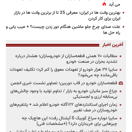
می آید
بهترین وانت ها در ایران: معرفی 25 تا از برترین وانت ها در بازار
ایران برای کار کردن
علت صدای چرخ جلو ماشین هنگام دور زدن چیست؟ + عیب یابی و
راه حل ها
آخرین اخبار
مطالبات ۷۰ همتی قطعه‌سازان از خودروسازان؛ هشدار درباره
تشدید بحران در صنعت خودرو
سایپا ۳۶ هزار خودرو از تعهدات معوق را کم کرد؛ تکلیف تعهدات
باقی‌مانده چه می‌شود؟
قطعه‌سازان خودرو در قاب دوربین؛ تصاویر نشست خبری انجمن
چراغ سبز مانیان خودرو به بازار / تداوم تولید با وجود چالش‌های
بی‌سابقه ارزی و لجستیکی
زمان اجرای استانداردهای ۱۲۲گانه خودرو اعلام شد + پلتفرم‌های
خودروسازان در صف تغییر
سایپا دوباره سراغ کوییک S آپشنال رفت؛ این هاچ‌بک چه
چیزهایی برای خریداران دارد؟ (+مشخصات فنی)
مدیرعامل زامیاد: پیکاپ هامون شهریورماه وارد تولید آزمایشی و