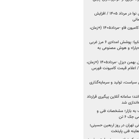
اعلام قیمت جدید پارس نوا در مرداد ۱۴۰۵ / افزایش
شروع فروش کشنده و کامیون فاو -مرداد۱۴۰۵ (+زمان،
مدیرعامل امدادخودروسایپا: پوشش امدادی ۶ مرز غربی
رح اربعین ۱۴۰۵ / «یارا» و هوش مصنوعی به
شروع فروش ۸ محصول بهمن دیزل -مرداد۱۴۰۵ (+زمان،
 اعلام قیمت کامیونت فورس
 سیاست، تولید و سرمایه‌گذاری
نند؛ سامانه آنلاین پیگیری قرارداد
‌اندازی شد
به بازار؛ مشخصات فنی و
جک ۶ تن
اینه فنی تهران در روز اربعین حسینی؛
عاینه فنی پایتخت