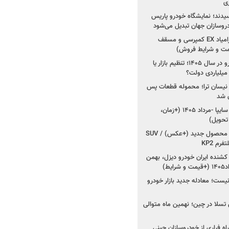
ی
سیدند؛ نمایشگاه خودرو پاریس
شروع فروش اقساطی زامیاد EX کمپرسی و مسقف
راز واردات ۷۵ هزار خودرو در سال ۱۴۰۵؛ تنظیم بازار یا
 نیسان ترا؛ محموله قطعات پس
ان شد
شروع فروش کوییک S سایپا -مرداد ۱۴۰۵ (+زمان،
 تحویل)
کرمان موتور به دنبال ۲ محصول جدید (+عکس) / SUV
رم KP2
شنده ایران خودرو دیزل، بهمن
ط)
ت؛ معادله جدید بازار خودرو
وش تسلا در چین؛ نهمین ماه متوالی
اه فراری از خودروسازان چینی