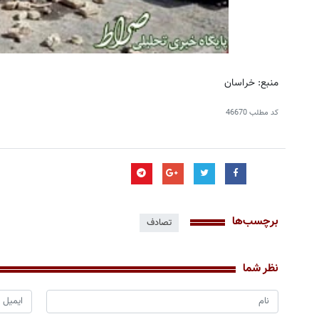
منبع:
خراسان
کد مطلب
46670
برچسب‌ها
تصادف
نظر شما