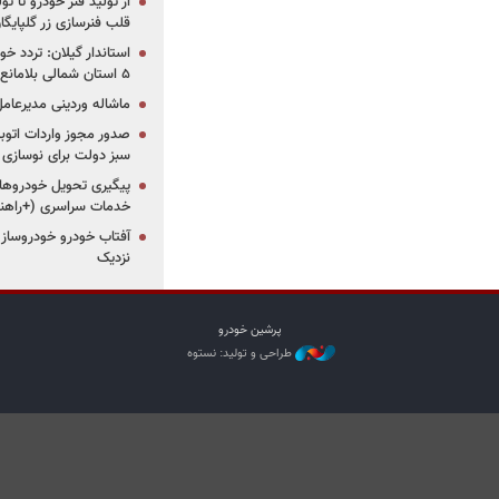
از تولید فنر خودرو تا ت
قلب فنرسازی زر گلپایگا
استاندار گیلان: تردد خو
۵ استان شمالی بلامانع شد
ماشاله وردینی مدیرعا
سبز دولت برای نوسازی 
پیگیری تحویل خودروهای
خدمات سراسری (+راهنم
آفتاب خودرو خودروساز م
نزدیک
پرشین خودرو
طراحی و تولید: نستوه