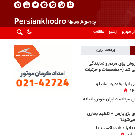
از خودرو
آرشیو
مقالات
پربحث ترین
فروش برای مردم و نمایندگی
فی شد (+مشخصات و جزئیات
 ایران‌خودرو، سایپا و
 مردادماه ایران خودرو اضافه
 پژو پارس + تنظیم بخاری
می‌شود؟
پادرا و وانت اکستند با
 آید