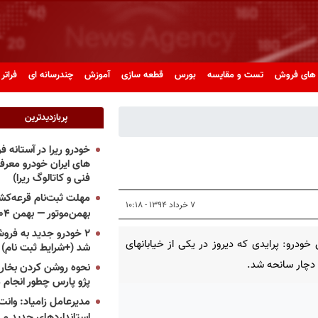
های فروش
تست و مقایسه
بورس
قطعه سازی
آموزش
چندرسانه ای
فراتر 
پربازدیدترین
خودرو ریرا در آستانه 
های ایران خودرو معر
فنی و کاتالوگ ریرا)
مهلت ثبت‌نام قرعه‌کشی
۷ خرداد ۱۳۹۴ - ۱۰:۱۸
بهمن‌موتور — بهمن ۱۴۰۴
۲ خودرو جدید به فروش
خودرو: پرایدی که دیروز در یکی از خیابانهای
شد (+شرایط ثبت نام)
دچار سانحه شد.
نحوه روشن کردن بخاری
پژو پارس چطور انجام 
مدیرعامل زامیاد: وانت 
استانداردهای جدید می