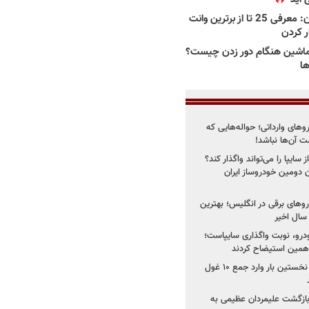
بهترین وانت ها در ایران: معرفی 25 تا از برترین وانت
ار کردن
اشین هنگام دور زدن چیست؟
ها
روهای وارداتی؛ حواله‌هایی که
 آن‌ها نباشد!
سایپا را می‌تواند واگذار کند؟
 دومین خودروساز ایران
های برقی در انگلیس؛ بهترین
خودرو، نوبت واگذاری سایپاست؛
ی همین استیضاح کردند
۳ خودروساز چینی برای نخستین بار وارد جمع ۱۰ غول
د؛ بازگشت علیمردان عظیمی به