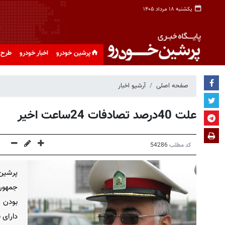
یکشنبه ۱۸ مرداد ۱۴۰۵
پرشین خودرو
اخبار خودرو
طرح 
صفحه اصلی
آرشیو اخبار
علت 40درصد تصادفات 24ساعت اخیر
کد مطلب
54286
پرشین
جمهوری
بودن 
دارای 