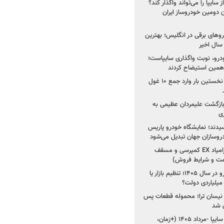
سایپا را می‌تواند واگذار کند؟
 دومین خودروساز ایران
های برقی در انگلیس؛ بهترین
خودرو، نوبت واگذاری سایپاست؛
ی همین استیضاح کردند
۳ خودروساز چینی برای نخستین بار وارد جمع ۱۰ غول
د؛ بازگشت علیمردان عظیمی به
ی
سیدند؛ نمایشگاه خودرو پاریس
شروع فروش اقساطی زامیاد EX کمپرسی و مسقف
راز واردات ۷۵ هزار خودرو در سال ۱۴۰۵؛ تنظیم بازار یا
 نیسان ترا؛ محموله قطعات پس
ان شد
شروع فروش کوییک S سایپا -مرداد ۱۴۰۵ (+زمان،