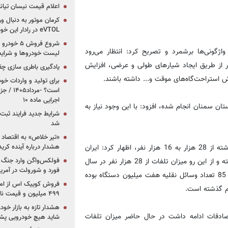
اعلام قیمت نیسان تیانا ۲۰۲۶ -مرداد۴۰۵
کرمان موتور به دنبال ور
eVTOL در رادار این خودروساز ایرانی!
اژگونی‌ها برشمرد و تصریح کرد: انتظار می‌رود
لیست خودروها و شرایط
 از طریق ایجاد شیارهای طولی و عرضی، افزایش
یادگیری باطری سازی چ
ش استراحت‌گاه‌های موقت و... داشته باشند.
برای تولید و واردات خو
است؟ -مر
اجرایی ماده ۱۰
تان سمنان انجام شده، افزود: با این وجود نیاز به
شرایط جدید فرایند ثب
شد
«تیر خلاص» به اقتصاد ا
هشدار درباره آینده کر
مومنی، با اشاره به کاهش آمار تلفات حوادث رانندگی در یک‌دهه گذشته از 28 هزار به 16 هزار نفر، اظهار کرد: ایران
فولکس‌واگن وارد جنگ پی
یکی از بالاترین آهنگ‌های کاهش تلفات حوادث رانندگی را در دنیا داشته و از این رو میزان تلفات از 28 هزار نفر در سال
فورد و شورولت در آمریک
85 به 16 هزار نفر در یک سال اخیر رسیده آنهم در حالی که در سال 85 تعداد وسائل نقلیه هفت میلیون دستگاه بوده
۴۹۹ میلیون و قیمت نامشخص
هشدار تازه به بازار خود
 تصادفات ادامه داشت در حال حاضر میزان تلفات
شاید هیچ خودرویی پشت