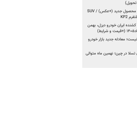
 تحویل)
کرمان موتور به دنبال ۲ محصول جدید (+عکس) / SUV
رم KP2
شنده ایران خودرو دیزل، بهمن
ط)
ت؛ معادله جدید بازار خودرو
وش تسلا در چین؛ نهمین ماه متوالی