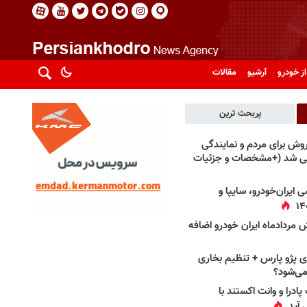
از خودرو
آرشیو
مقالات
پربحث ترین
فروش برای مردم و نمایندگی
فی شد (+مشخصات و جزئیات
 ایران‌خودرو، سایپا و
 مردادماه ایران خودرو اضافه
 پژو پارس + تنظیم بخاری
می‌شود؟
پادرا و وانت اکستند با
 آید