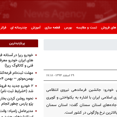
های فروش
تست و مقایسه
بورس
قطعه سازی
آموزش
چندرسانه ای
فراتر 
پربازدیدترین
خودرو ریرا در آستانه 
های ایران خودرو معر
فنی و کاتالوگ ریرا)
مهلت ثبت‌نام قرعه‌کشی
۲۹ اسفند ۱۳۹۴ - ۱۷:۱۸
بهمن‌موتور — بهمن ۱۴۰۴
۲ خودرو جدید به فروش
 خودرو: جانشین فرماندهی نیروی انتظامی
شد (+شرایط ثبت نام)
 اسلامی ایران با اشاره به یکنواختی و کویری
نحوه روشن کردن بخاری
پژو پارس چطور انجام 
جاده‌های استان سمنان گفت: استان سمنان
مدیرعامل زامیاد: وانت 
بالاترین نرخ واژگونی در کشور است.
استانداردهای جدید می