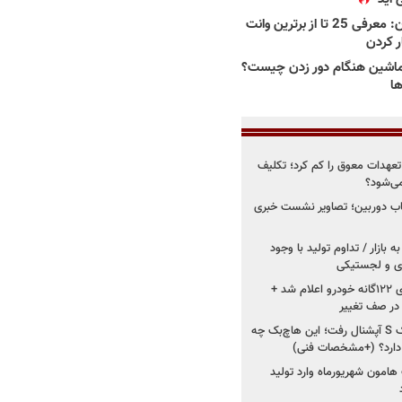
بهترین وانت ها در ایران: معرفی 25 تا از برترین وانت
ار کردن
اشین هنگام دور زدن چیست؟
ها
درو از تعهدات معوق را کم کرد؛ تکلیف
می‌شود؟
قاب دوربین؛ تصاویر نشست خبری
 بازار / تداوم تولید با وجود
زی و لجستیکی
زمان اجرای استانداردهای ۱۲۲گانه خودرو اعلام شد +
 در صف تغییر
سایپا دوباره سراغ کوییک S آپشنال رفت؛ این هاچ‌بک چه
 دارد؟ (+مشخصات فنی)
 هامون شهریورماه وارد تولید