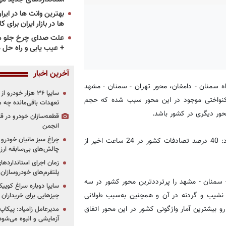
ها در بازار ایران برای ک
علت صدای چرخ جلو م
+ عیب یابی و راه حل 
آخرین اخبار
اه سمنان - دامغان، محور تهران - سمنان - مشهد
سایپا ۳۶ هزار خو
ه یکنواختی موجود در این محور سبب شده که حجم
تعهدات باقی‌مانده چه 
محور دیگری در کشور باشد.
قطعه‌سازان خودرو در 
انجمن
چراغ سبز مانیان خودرو به
وی، با اشاره به میزان تصادفات در 24 ساعت گذشته، خاطرنشان کرد: 40 درصد تصادفات کشور در 24 ساعت اخیر از
چالش‌های بی‌سابقه ار
پلتفرم‌های خودروسازان
 سمنان - مشهد را پرترددترین محور کشور در سه
و نشیب و گردنه در آن و همچنین به‌سبب طولانی
چیزهایی برای خریداران
بیشترین آمار واژگونی کشور در این محور اتفاق
مدیرعامل زامیاد: پیکاپ
آزمایشی و انبوه می‌شود