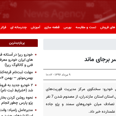
های فروش
تست و مقایسه
بورس
قطعه سازی
آموزش
چندرسانه ای
فراتر 
پربازدیدترین
خودرو ریرا در آستانه 
های ایران خودرو معر
فنی و کاتالوگ ریرا)
مهلت ثبت‌نام قرعه‌کشی
۹ مرداد ۱۳۹۶ - ۱۰:۰۲
بهمن‌موتور — بهمن ۱۴۰۴
۲ خودرو جدید به فروش
 خودرو: سخنکوی مرکز مدیریت فوریت‌های
شد (+شرایط ثبت نام)
پزشکی استان استان مازندران، از مصدوم شدن 7 نفر
نحوه روشن کردن بخاری
پژو پارس چطور انجام 
ر تصادف میان خودروهای سمند و پژو جاده
مدیرعامل زامیاد: وانت 
علمدارده خبر داد.
استانداردهای جدید می