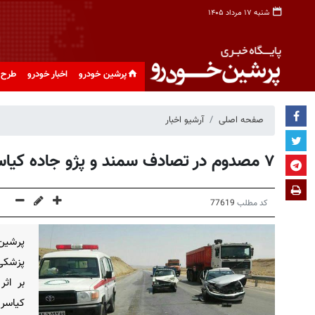
شنبه ۱۷ مرداد ۱۴۰۵
پرشین خودرو
اخبار خودرو
طرح 
صفحه اصلی
آرشیو اخبار
۷ مصدوم در تصادف سمند و پژو جاده کیاسر برجای ماند
کد مطلب
77619
پرشین
بر اث
کیاسر 