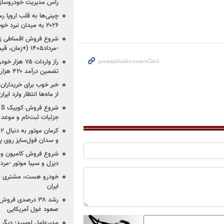
راس مدیریت خودروساز
چینی‌ها به قلب اروپا ر
۲۰۲۶ به میدان نبرد خودروسازان جهان تبدیل می‌شود
-مرداد۱۴۰۵ (+زمان، قیمت و شرایط فروش)
تضمین درآمد ۴۲۰ هزار میلیاردی دولت؟
خبر خوب برای خریداران
از ماه‌ها انتظار وارد ایر
جزئیات ثبت‌نام و موعد
و سدان فول‌سایز روی پلتف
شروع فروش کامیون و ک
دیزل و سیبا موتور -مرداد۱۴۰۵ (+قیمت و شرای
خودرو هست، مشتری نیس
ایران
رشد ۳۸ درصدی فر
صعود غول آمریکایی
مدیرعامل لوسید: دیگر ر