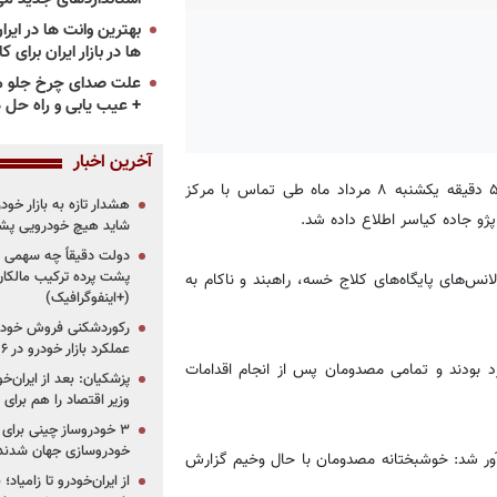
ها در بازار ایران برای ک
علت صدای چرخ جلو م
+ عیب یابی و راه حل 
آخرین اخبار
، زکریا اشکپور اظهارکرد: در ساعت 11و ۵۹ دقیقه یکشنبه ۸ مرداد ماه طی تماس با مرکز
هشدار تازه به بازار خود
ژو جاده کیاسر اطلاع داده شد.
شاید هیچ خودرویی پشت
دولت دقیقاً چه سهمی از 
پشت پرده ترکیب مالکان
لانس‌های پایگاه‌های کلاج خسه، راهبند و ناکام به
(+اینفوگرافیک)
رکوردشکنی فروش خودرو
عملکرد بازار خودرو در ۶ سال اخیر
دو مرد و پنج مرد بودند و تمامی مصدومان پس از انجام اقدامات
پزشکیان: بعد از ایران‌
وزیر اقتصاد را هم برا
خودروسازی جهان شدند
آور شد: خوشبختانه مصدومان با حال وخیم گزارش
از ایران‌خودرو تا زامیا