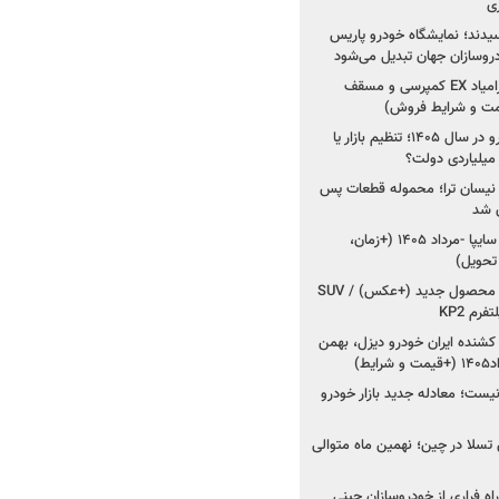
ی
سیدند؛ نمایشگاه خودرو پاریس
شروع فروش اقساطی زامیاد EX کمپرسی و مسقف
راز واردات ۷۵ هزار خودرو در سال ۱۴۰۵؛ تنظیم بازار یا
 نیسان ترا؛ محموله قطعات پس
ان شد
شروع فروش کوییک S سایپا -مرداد ۱۴۰۵ (+زمان،
 تحویل)
کرمان موتور به دنبال ۲ محصول جدید (+عکس) / SUV
رم KP2
شنده ایران خودرو دیزل، بهمن
ط)
ت؛ معادله جدید بازار خودرو
وش تسلا در چین؛ نهمین ماه متوالی
اه فراری از خودروسازان چینی