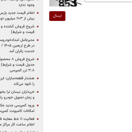
وجود ندارد
ارسال
بیش از ۲۰۳ میلیون تومانی
قیمت و شرایط)
در ط
خدمت زائران آمد
جدول قیمت و شرایط) /
۳.۸ تن کمپرسی
هشدار قطعه‌سازان: این
را نابود می‌کند
خریداران نیسان ترا بخوا
و زمان تحویل خودرو راه
ورود کمپرسی جدید جک 
امکانات کامیونت کمپرسی 
فعالیت ۱۱ خط مع
اعلام ساعت کار مراکز م