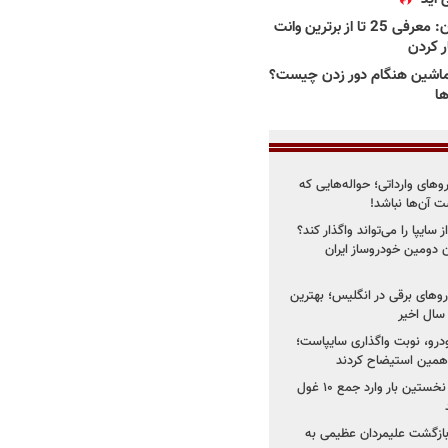
بهترین وانت ها در ایران: معرفی 25 تا از برترین وانت
ار کردن
اشین هنگام دور زدن چیست؟
ها
روهای وارداتی؛ حواله‌هایی که
 آن‌ها نباشد!
سایپا را می‌تواند واگذار کند؟
 دومین خودروساز ایران
های برقی در انگلیس؛ بهترین
خودرو، نوبت واگذاری سایپاست؛
ی همین استیضاح کردند
۳ خودروساز چینی برای نخستین بار وارد جمع ۱۰ غول
د؛ بازگشت علیمردان عظیمی به