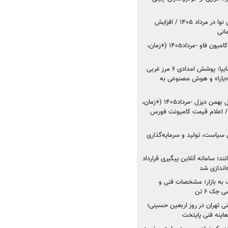
اعلام قیمت جدید پارس نوا در مرداد ۱۴۰۵ / افزایش
شروع فروش کشنده و کامیون فاو -مرداد۱۴۰۵ (+زمان،
مدیرعامل امدادخودروسایپا: پوشش امدادی ۶ مرز غربی
رح اربعین ۱۴۰۵ / «یارا» و هوش مصنوعی به
شروع فروش ۸ محصول بهمن دیزل -مرداد۱۴۰۵ (+زمان،
 اعلام قیمت کامیونت فورس
 سیاست، تولید و سرمایه‌گذاری
نند؛ سامانه آنلاین پیگیری قرارداد
‌اندازی شد
به بازار؛ مشخصات فنی و
جک ۶ تن
اینه فنی تهران در روز اربعین حسینی؛
عاینه فنی پایتخت