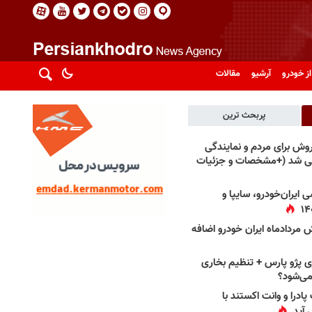
از خودرو
آرشیو
مقالات
پربحث ترین
فروش برای مردم و نمایندگی
فی شد (+مشخصات و جزئیات
 ایران‌خودرو، سایپا و
 مردادماه ایران خودرو اضافه
 پژو پارس + تنظیم بخاری
می‌شود؟
پادرا و وانت اکستند با
 آید