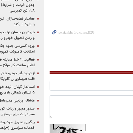
جدول قیمت و شرایط) /
۳.۸ تن کمپرسی
هشدار قطعه‌سازان: این
را نابود می‌کند
خریداران نیسان ترا بخوا
و زمان تحویل خودرو راه
ورود کمپرسی جدید جک 
امکانات کامیونت کمپرسی 
فعالیت ۱۱ خط مع
اعلام ساعت کار مراکز م
از تولید فنر خودرو تا ت
قلب فنرسازی زر گلپایگا
استاندار گیلان: تردد خو
۵ استان شمالی بلامانع شد
ماشاله وردینی مدیرعا
سبز دولت برای نوسازی 
پیگیری تحویل خودروهای
خدمات سراسری (+راهنم