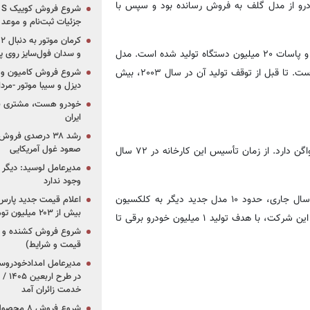
فولکس‌واگن ۳۰ میلیون دستگاه خودرو از مدل گلف به فروش رسانده بود و سپس با
جزئیات ثبت‌نام و موعد
همچنین از مدل‌های پولو ۱۷ میلیون دستگاه، جتا ۱۹.۵ میلیون دستگاه و پاسات ۲۰ میلیون دستگاه تولید شده است. مدل
و سدان فول‌سایز روی پلتف
دیگری که نقش مهمی در رسیدن به این رقم دارد، فولکس‌واگن بیتل است. تا قبل از توقف تولید آن در سال ۲۰۰۳، بیش
شروع فروش کامیون و ک
دیزل و سیبا موتور -مرداد۱۴۰۵ (+قیمت و شرای
خودرو هست، مشتری نیس
ایران
رشد ۳۸ درصدی فر
صعود غول آمریکایی
کارخانه‌ی ولفسبورگ نیز مهم‌ترین نقش را در تولید خودروهای فولکس‌واگن دارد. از زمان تأسیس این کارخانه در ۷۲ سال
مدیرعامل لوسید: دیگر ر
وجود ندارد
تا امروز، فولکس‌واگن بیش از ۶۰ مدل مختلف تولید کرده است و در سال جاری، حدود ۱۰ مدل جدید دیگر به کلکسیون
بیش از ۲۰۳ میلیون تومانی
فولکس‌واگن اضافه می‌شود. از سال ۲۰۲۰، عرضه خودروهای برقی .I.D این شرکت، با هدف تولید ۱ میلیون خودرو برقی تا
قیمت و شرایط)
در ط
خدمت زائران آمد