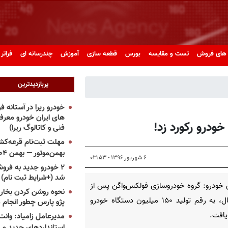
های فروش
تست و مقایسه
بورس
قطعه سازی
آموزش
چندرسانه ای
فراتر 
پربازدیدترین
خودرو ریرا در آستانه 
های ایران خودرو معر
فنی و کاتالوگ ریرا)
مهلت ثبت‌نام قرعه‌کشی
بهمن‌موتور — بهمن ۱۴۰۴
۶ شهریور ۱۳۹۶ - ۰۳:۵۳
۲ خودرو جدید به فروش
شد (+شرایط ثبت نام)
خودرو: گروه خودروسازی فولکس‌واگن پس از
نحوه روشن کردن بخاری
۸۰ سال، به رقم تولید ۱۵۰ میلیون دستگاه خودرو
پژو پارس چطور انجام 
افت.
مدیرعامل زامیاد: وانت 
استانداردهای جدید می