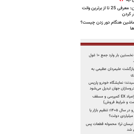
بهترین وانت ها در ایران: معرفی 25 تا از برترین وانت
ار کردن
اشین هنگام دور زدن چیست؟
ها
۳ خودروساز چینی برای نخستین بار وارد جمع ۱۰ غول
د؛ بازگشت علیمردان عظیمی به
ی
سیدند؛ نمایشگاه خودرو پاریس
شروع فروش اقساطی زامیاد EX کمپرسی و مسقف
راز واردات ۷۵ هزار خودرو در سال ۱۴۰۵؛ تنظیم بازار یا
 نیسان ترا؛ محموله قطعات پس
ان شد