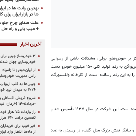
ها در بازار ایران برای ک
علت صدای چرخ جلو م
+ عیب یابی و راه حل 
آخرین اخبار
کز بر
خودروهای برقی
، مشکلات ناشی از رسوایی
خودروسازی جهان شدند
آلایندگی را پشت سر بگذارد، این هفته جشن کوچکی برگزار کرد. فولکس‌واگن به رقم تولید کلی ۱۵۰ میلیون خودرو دست
از ایران‌خودرو تا زامیا
ت این رویداد، یک دستگاه گلف GTE که کمپانی را به این رقم رسانده است، از کارخانه ولفسبورگ،
راس مدیریت خودروساز
چینی‌ها به قلب اروپا ر
۲۰۲۶ به میدان نبرد خودروسازان جهان تبدیل می‌شود
-مرداد۱۴۰۵ (+زمان، قیمت و شرایط فروش)
فولکس‌واگن پس از ۸۰ سال فعالیت موفق به تولید این تعداد خودرو شده است. این شرکت در سال ۱۹۳۷ تأسیس شد و
تضمین درآمد ۴۲۰ هزار میلیاردی دولت؟
خبر خوب برای خریداران
 برقی و بیانگر نقش بزرگ مدل گلف، در رسیدن به عدد
از ماه‌ها انتظار وارد ایر