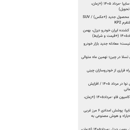
شروع فروش کوییک S سایپا -مرداد ۱۴۰۵ (+زمان،
 تحویل)
کرمان موتور به دنبال ۲ محصول جدید (+عکس) / SUV
رم KP2
شنده ایران خودرو دیزل، بهمن
ط)
ت؛ معادله جدید بازار خودرو
وش تسلا در چین؛ نهمین ماه متوالی
اه فراری از خودروسازان چینی
اعلام قیمت جدید پارس نوا در مرداد ۱۴۰۵ / افزایش
شروع فروش کشنده و کامیون فاو -مرداد۱۴۰۵ (+زمان،
مدیرعامل امدادخودروسایپا: پوشش امدادی ۶ مرز غربی
رح اربعین ۱۴۰۵ / «یارا» و هوش مصنوعی به
شروع فروش ۸ محصول بهمن دیزل -مرداد۱۴۰۵ (+زمان،