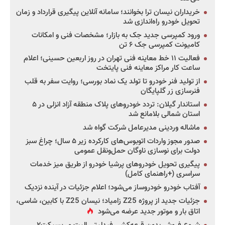
خریداران نیسان ترا بخوانند؛ سامانه آنلاین پیگیری قرارداد و زمان
تحویل خودرو راه‌اندازی شد
ورود کمپرسی جدید جک به بازار؛ مشخصات فنی و امکانات
کامیونت کمپرسی جک ۶ تن
فعالیت ۱۱ خط معاینه فنی تهران در روز اربعین حسینی؛ اعلام
ساعت کار مراکز معاینه فنی پایتخت
از تولید فنر خودرو تا تولد یک نماد بورسی؛ روایت سفر به قلب
فنرسازی زر گلپایگان
استاندار گیلان: تردد خودروهای پلاک منطقه آزاد انزلی در ۵
استان شمالی بلامانع شد
ماشاله وردینی مدیرعامل شرکت گواه شد
صدور مجوز واردات اتوبوس‌های کارکرده زیر ۵ سال؛ چراغ سبز
دولت برای نوسازی ناوگان حمل‌ونقل عمومی
پیگیری تحویل خودروهای پرشیا خودرو از طریق میز خدمات
سراسری (+راهنمای کامل)
آفتاب خودرو خودروساز می‌شود؛ اعلام جزئیات در آینده نزدیک
جزئیات جدید از پروژه Z25 زامیاد؛ نیسان Z25 با کابین، شاسی،
اتاق بار و موتور جدید عرضه می‌شود