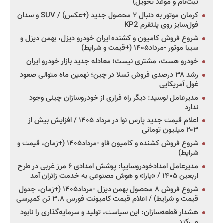
ثبت‌نام و موعد تحویل)
کرمان موتور به دنبال ۲ محصول جدید (+عکس) / SUV و سدان
فول‌سایز روی پلتفرم KP2
شروع فروش کامیون و کشنده ایران خودرو دیزل، بهمن دیزل و
سیبا موتور -مرداد۱۴۰۵ (+قیمت و شرایط)
خودرو هست، مشتری نیست؛ معادله جدید بازار خودرو ایران
رشد ۳۸ درصدی فروش تسلا در چین؛ نهمین ماه متوالی صعود
غول آمریکایی
مدیرعامل لوسید: دیگر راه فراری از خودروسازان چینی وجود
ندارد
اعلام قیمت جدید پارس نوا در مرداد ۱۴۰۵ / افزایش بیش از
۲۰۳ میلیون تومانی
شروع فروش کشنده و کامیون فاو -مرداد۱۴۰۵ (+زمان، قیمت و
شرایط)
مدیرعامل امدادخودروسایپا: پوشش امدادی ۶ مرز غربی در طرح
اربعین ۱۴۰۵ / «یارا» و هوش مصنوعی به خدمت زائران آمد
شروع فروش ۸ محصول بهمن دیزل -مرداد۱۴۰۵ (+زمان، جدول
قیمت و شرایط) / اعلام قیمت کامیونت فورس ۳.۸ تن کمپرسی
هشدار قطعه‌سازان: این سیاست، تولید و سرمایه‌گذاری را نابود
می‌کند