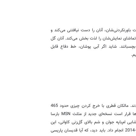
باورنکردنی‌شان، آنان را دست نیافتنی می‌کند و
 تماشای نمایش‌شان را لذت بخش می‌کند. آنان گل
 بچسبانند. شاید اگر آبی پوشان، خط دفاع قابل
م.
دلارهای قطری گران قیمت ترین خط حمله تاریخ فوتبال را ایجاد کردند. مالکان قطری با خرج کردن چیزی حدود 465
میلیون یورو در تابستان امسال نفس اروپا را به شماره انداختند. آن‌ها قرار است نسخه‌ای جدید از مثلث MSN بارسا
یی ام‌باپه جوان و شم بالای گل‌زنی کاوانی، این
سه همان کاری را بکنند، که نیمار همراه با مسی و سوارز در فصل 15-2014 انجام داد. باید دید، که آیا قدیسان پاریسی