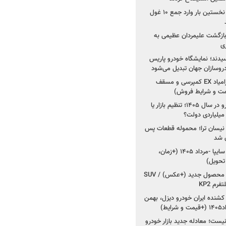
۳ خودروساز چینی برای نخستین بار وارد جمع ۱۰ غول
د؛ بازگشت علیمردان عظیمی به
ی
سیدند؛ نمایشگاه خودرو پاریس
شروع فروش اقساطی زامیاد EX کمپرسی و مسقف
راز واردات ۷۵ هزار خودرو در سال ۱۴۰۵؛ تنظیم بازار یا
 نیسان ترا؛ محموله قطعات پس
ان شد
شروع فروش کوییک S سایپا -مرداد ۱۴۰۵ (+زمان،
 تحویل)
کرمان موتور به دنبال ۲ محصول جدید (+عکس) / SUV
رم KP2
شنده ایران خودرو دیزل، بهمن
ط)
ت؛ معادله جدید بازار خودرو