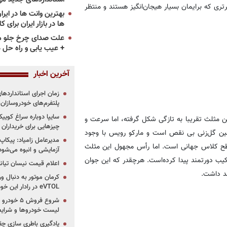
سی 10 مثلث تهاجمی برتری که برایمان بسیار هیجان‌انگیز هستند و منتظر
ها در بازار ایران برای ک
علت صدای چرخ جلو م
+ عیب یابی و راه حل 
آخرین اخبار
پلتفرم‌های خودروسازان
ن مثلث تقریبا به تازگی شکل گرفته، اما سرعت و
چیزهایی برای خریداران
اشین گل‌زنی بی نقص است و مارکو رویس با وجود
مدیرعامل زامیاد: پیکاپ
 سطح کلاس جهانی است. اما رأس مجهول این مثلث
آزمایشی و انبوه می‌شود
یب دورتمند پیدا کرده‌است. هرچقدر که این جوان
اعلام قیمت نیسان تیانا ۲۰۲۶ -مرداد۴۰۵
کرمان موتور به دنبال ور
eVTOL در رادار این خودروساز ایرانی!
لیست خودروها و شرایط
یادگیری باطری سازی چ