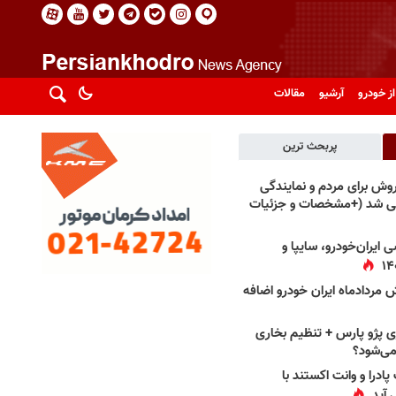
از خودرو
آرشیو
مقالات
پربحث ترین
فروش برای مردم و نمایندگی
فی شد (+مشخصات و جزئیات
 ایران‌خودرو، سایپا و
 مردادماه ایران خودرو اضافه
 پژو پارس + تنظیم بخاری
می‌شود؟
پادرا و وانت اکستند با
 آید