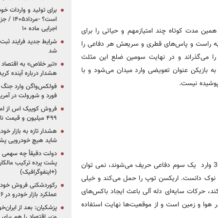
برای تولید و واردات خو
است؟ -مر
اجرایی ماده ۱۰
مین مدت کوتاه چند امتیازمهم و حیاتی را برای
شرایط جدید فرایند ثب
کز به راست و پاس‌های قطری و سریعش هر دفاعی را
شد
 را می‌گذراند و در نهایت سومین ضلع این مثلث
«تیر خلاص» به اقتصاد ا
به بازیکن عنوان تعویضی وارد میدان می‌شود و با
هشدار درباره آینده کر
پوشیده نیست.
فولکس‌واگن وارد جنگ پی
فورد و شورولت در آمریک
۴۹۹ میلیون و قیمت نامشخص
هشدار تازه به بازار خود
شاید هیچ خودرویی پشت
دولت دقیقاً چه سهمی از 
پشت پرده ترکیب مالکان
از آن‌جایی که دله آلی و اریکسن به عنوان دو مهاجم در سیستم 1-2-4-3 وارد یک سوم دفاعی حریف می‌شوند، نمی توان
(+اینفوگرافیک)
م نوک دانست. اریکسن توپ را حمل می‌کند و خیلی
رکوردشکنی فروش خودرو
، حرکات سایه‌ای دله آلی باعث ایجاد باکس‌های
عملکرد بازار خودرو در ۶ سال اخیر
 هوا و زمین است و از موقعیت‌ها نهایت استفاده
پزشکیان: بعد از ایران‌
وزیر اقتصاد را هم برا