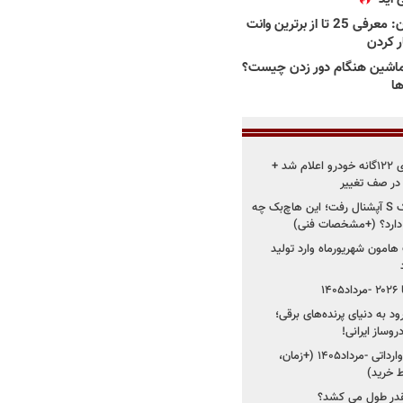
بهترین وانت ها در ایران: معرفی 25 تا از برترین وانت
ار کردن
اشین هنگام دور زدن چیست؟
ها
زمان اجرای استانداردهای ۱۲۲گانه خودرو اعلام شد +
 در صف تغییر
سایپا دوباره سراغ کوییک S آپشنال رفت؛ این هاچ‌بک چه
 دارد؟ (+مشخصات فنی)
 هامون شهریورماه وارد تولید
۱
ود به دنیای پرنده‌های برقی؛
شروع فروش ۵ خودرو وارداتی -مرداد۱۴۰۵ (+زمان،
 خرید)
قدر طول می کشد؟