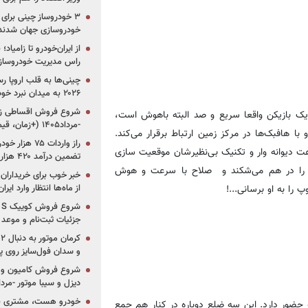
خودروسازی جهان شدند
از ایران‌خودرو تا زامیا
راس مدیریت خودروساز
چینی‌ها به قلب اروپا ر
۲۰۲۶ به میدان نبرد خودروسازان جهان تبدیل می‌شود
یک بازیکن واقعا سریع و صد البته باهوش است،
-مرداد۱۴۰۵ (+زمان، قیمت و شرایط فروش)
م کاذب (false9) به عقب می‌آید و با هافبک‌ها در مرکز زمین ارتباط برقرار می‌کند.
ت دیوانه وار و تکنیک بی‌نظیرشان موقعیت سازی
تضمین درآمد ۴۲۰ هزار میلیاردی دولت؟
ی را در هم می‌شکند و صلاح با سرعت و هوش
خبر خوب برای خریداران
پ را به او برسانی...!
از ماه‌ها انتظار وارد ایر
جزئیات ثبت‌نام و موعد
و سدان فول‌سایز روی پلتف
شروع فروش کامیون و ک
دیزل و سیبا موتور -مرداد۱۴۰۵ (+قیمت و شرای
خودرو هست، مشتری نیس
 حضور دارد. این سه ضلع دوباره در کنار هم جمع