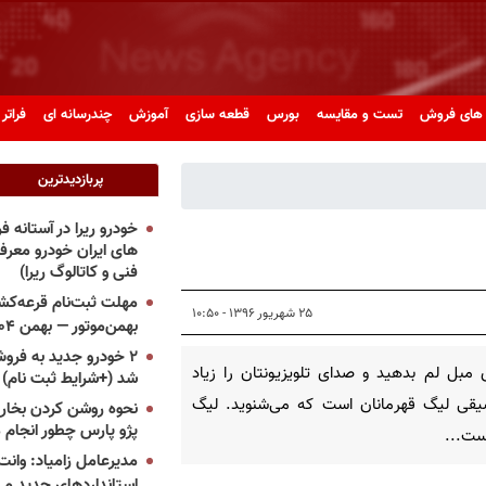
های فروش
تست و مقایسه
بورس
قطعه سازی
آموزش
چندرسانه ای
فراتر 
پربازدیدترین
خودرو ریرا در آستانه 
های ایران خودرو معر
فنی و کاتالوگ ریرا)
مهلت ثبت‌نام قرعه‌کشی
۲۵ شهریور ۱۳۹۶ - ۱۰:۵۰
بهمن‌موتور — بهمن ۱۴۰۴
۲ خودرو جدید به فروش
مبل لم بدهید و صدای تلویزیونتان را زیاد
شد (+شرایط ثبت نام)
سیقی لیگ قهرمانان است که می‌شنوید. لیگ
نحوه روشن کردن بخاری
پژو پارس چطور انجام 
ست...
مدیرعامل زامیاد: وانت 
استانداردهای جدید می