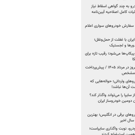
درو به چند گواهی اسقاط نیاز
داد۱۴۰۵ / جزئیات کامل اصلاحیه آیین‌نامه
ت سفارش خودروهای سواری اعلام
یران با غفلت از حمل‌ونقل؛
یدورها و لجستیک
کاپ‌ها می‌شود؛ رقیب تازه برای
ا
فروش کوییک اس از امروز در مرداد ۱۴۰۵ / پیش‌پرداخت
روهای وارداتی؛ حواله‌هایی که
 آن‌ها نباشد!
سایپا را می‌تواند واگذار کند؟
 دومین خودروساز ایران
های برقی در انگلیس؛ بهترین
خودرو، نوبت واگذاری سایپاست؛
ی همین استیضاح کردند