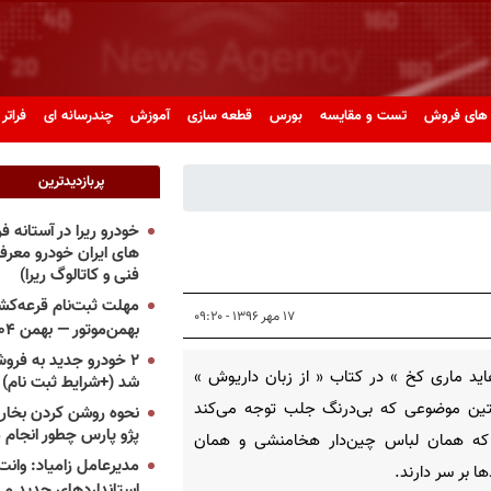
های فروش
تست و مقایسه
بورس
قطعه سازی
آموزش
چندرسانه ای
فراتر 
پربازدیدترین
خودرو ریرا در آستانه 
های ایران خودرو معر
فنی و کاتالوگ ریرا)
مهلت ثبت‌نام قرعه‌کشی
۱۷ مهر ۱۳۹۶ - ۰۹:۲۰
بهمن‌موتور — بهمن ۱۴۰۴
۲ خودرو جدید به فروش
ید ماری کخ » در کتاب « از زبان داریوش »
شد (+شرایط ثبت نام)
تین موضوعی که بی‌‏درنگ جلب توجه می‌‏کند
نحوه روشن کردن بخاری
پژو پارس چطور انجام 
که همان لباس چین‌‏دار هخامنشی و همان
مدیرعامل زامیاد: وانت 
 بر سر دارند.
استانداردهای جدید می