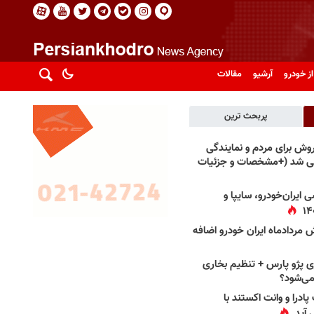
از خودرو
آرشیو
مقالات
پربحث ترین
فروش برای مردم و نمایندگی
فی شد (+مشخصات و جزئیات
 ایران‌خودرو، سایپا و
 مردادماه ایران خودرو اضافه
 پژو پارس + تنظیم بخاری
می‌شود؟
پادرا و وانت اکستند با
 آید