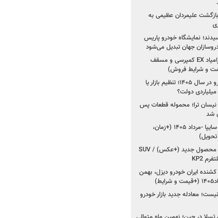
د؛ بازگشت علیمردان عظیمی به
ی
سیدند؛ نمایشگاه خودرو پاریس
شروع فروش اقساطی زامیاد EX کمپرسی و مسقف
راز واردات ۷۵ هزار خودرو در سال ۱۴۰۵؛ تنظیم بازار یا
 نیسان ترا؛ محموله قطعات پس
ان شد
شروع فروش کوییک S سایپا -مرداد ۱۴۰۵ (+زمان،
 تحویل)
کرمان موتور به دنبال ۲ محصول جدید (+عکس) / SUV
رم KP2
شنده ایران خودرو دیزل، بهمن
ط)
ت؛ معادله جدید بازار خودرو
وش تسلا در چین؛ نهمین ماه متوالی