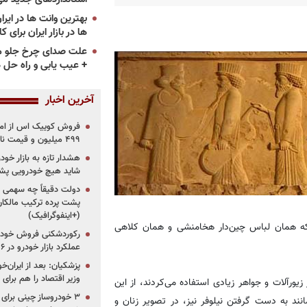
ها در بازار ایران برای ک
علت صدای چرخ جلو م
+ عیب یابی و راه حل 
آخرین اخبار
۴۹۹ میلیون و قیمت نامشخص
هشدار تازه به بازار خود
شاید هیچ خودرویی پشت
دولت دقیقاً چه سهمی از 
پشت پرده ترکیب مالکان
(+اینفوگرافیک)
ه همان لباس چین‌دار هخامنشی و همان کلاهی
رکوردشکنی فروش خودرو
عملکرد بازار خودرو در ۶ سال اخیر
پزشکیان: بعد از ایران‌
وزیر اقتصاد را هم برا
یورآلات و جواهر زیادی استفاده می‌کردند، از این
ند به دست گرفتن نیلوفر نیز، در تصویر زنان و