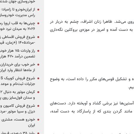
خودروسازی جهان شدند
از ایران‌خودرو تا زامیا
راس مدیریت خودروساز
روی می‌شد. ظاهرا زنان اشراف، چشم به دربار در
چینی‌ها به قلب اروپا ر
۲۰۲۶ به میدان نبرد خودروسازان جهان تبدیل می‌شود
ه دست آمده و امروز در موزه‌ی بروکلین نگه‌داری
-مرداد۱۴۰۵ (+زمان، قیمت و شرایط فروش)
تضمین درآمد ۴۲۰ هزار میلیاردی دولت؟
خبر خوب برای خریداران
از ماه‌ها انتظار وارد ایر
ده و تشکیل قوس‌های مکرر را داده است، به وضوح
جزئیات ثبت‌نام و موعد
یم.
و سدان فول‌سایز روی پلتف
تین‌ها نیز برشی گشاد و آویخته دارد. دست‌های
شروع فروش کامیون و ک
 مانند گردن بندی که از پاسارگاد به دست آمده،
دیزل و سیبا موتور -مرداد۱۴۰۵ (+قیمت و شرای
خودرو هست، مشتری نیس
ایران
رشد ۳۸ درصدی فر