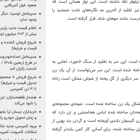
یلوفر نگه داشته است. این نوار همانی است که
صعود غول آمریکایی
نیز تقلید از آخرین مد نگاره‌های تخت جمشید را
مدیرعامل لوسید: دیگر ر
درست مانند موهای شاه، قرار گرفته است.
وجود ندارد
بیش از ۲۰۳ میلیون تومانی
قیمت و شرایط)
ست. این سر به تقلید از سنگ لاجورد، لعابی به
در ط
خدمت زائران آمد
ساخته شده است. این سر می‌توانست از آن یک زن
سر دیگری از گل پخته از شوش ممکن است زنانه
جدول قیمت و شرایط) /
۳.۸ تن کمپرسی
هشدار قطعه‌سازان: این
ه شکل یک زن ساخته شده است. نمونه‌ی مجموعه‌ی
را نابود می‌کند
ه‌دان ساخته شده لباس هخامنشی بر تن دارد که
خریداران نیسان ترا بخوا
و زمان تحویل خودرو راه
 گیسوان بلندی آویخته است و گردن بند پهنی از
ورود کمپرسی جدید جک 
ل ساخته شده، برای آسانی کار کمی بلندتر گرفته
امکانات کامیونت کمپرسی 