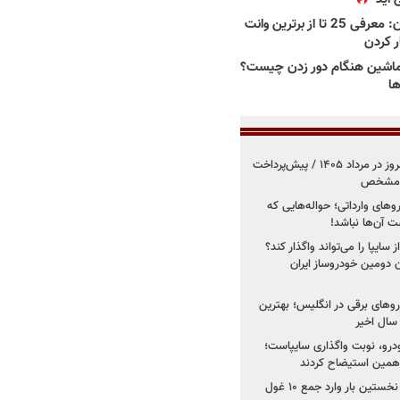
بهترین وانت ها در ایران: معرفی 25 تا از برترین وانت
ار کردن
اشین هنگام دور زدن چیست؟
ها
فروش کوییک اس از امروز در مرداد ۱۴۰۵ / پیش‌پرداخت
روهای وارداتی؛ حواله‌هایی که
 آن‌ها نباشد!
سایپا را می‌تواند واگذار کند؟
 دومین خودروساز ایران
های برقی در انگلیس؛ بهترین
خودرو، نوبت واگذاری سایپاست؛
ی همین استیضاح کردند
۳ خودروساز چینی برای نخستین بار وارد جمع ۱۰ غول