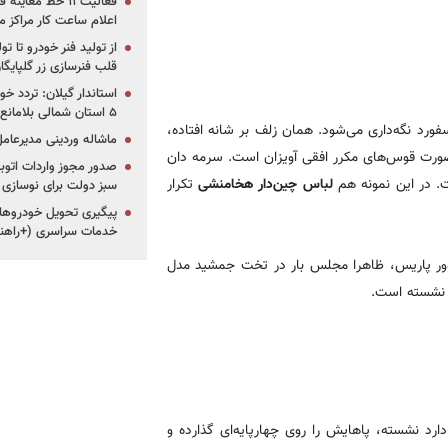
فعالیت ۱۱ خط مع
اعلام ساعت کار مراکز م
از تولید فنر خودرو تا ت
قلب فنرسازی زر گلپایگا
استاندار گیلان: تردد خو
۵ استان شمالی بلامانع شد
فورد نگه‌داری می‌شود. همان زلف بر شانه افتاده،
ماشاله وردینی مدیرعا
صورت قوس‌های مکرر افقی آویزان است. سرمه دان
. در این نمونه هم
لباس چین‌دار هخامنشی
تکرار
سبز دولت برای نوسازی 
پیگیری تحویل خودروهای
خدمات سراسری (+راهنم
لوور پاریس، ظاهرا مجلس بار در تخت جمشید مدل
 نشسته است.
رد نشسته، پاهایش را روی چهارپایه‌ای گذارده و