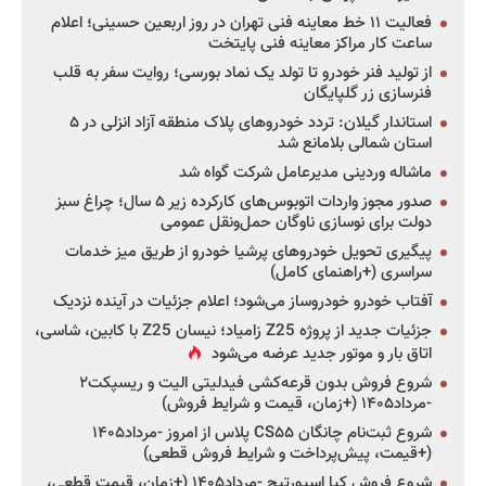
فعالیت ۱۱ خط معاینه فنی تهران در روز اربعین حسینی؛ اعلام
ساعت کار مراکز معاینه فنی پایتخت
از تولید فنر خودرو تا تولد یک نماد بورسی؛ روایت سفر به قلب
فنرسازی زر گلپایگان
استاندار گیلان: تردد خودروهای پلاک منطقه آزاد انزلی در ۵
استان شمالی بلامانع شد
ماشاله وردینی مدیرعامل شرکت گواه شد
صدور مجوز واردات اتوبوس‌های کارکرده زیر ۵ سال؛ چراغ سبز
دولت برای نوسازی ناوگان حمل‌ونقل عمومی
پیگیری تحویل خودروهای پرشیا خودرو از طریق میز خدمات
سراسری (+راهنمای کامل)
آفتاب خودرو خودروساز می‌شود؛ اعلام جزئیات در آینده نزدیک
جزئیات جدید از پروژه Z25 زامیاد؛ نیسان Z25 با کابین، شاسی،
اتاق بار و موتور جدید عرضه می‌شود
شروع فروش بدون قرعه‌کشی فیدلیتی الیت و ریسپکت۲
-مرداد۱۴۰۵ (+زمان، قیمت و شرایط فروش)
شروع ثبت‌نام چانگان CS۵۵ پلاس از امروز -مرداد۱۴۰۵
(+قیمت، پیش‌پرداخت و شرایط فروش قطعی)
شروع فروش کیا اسپورتیج -مرداد۱۴۰۵ (+زمان، قیمت قطعی،