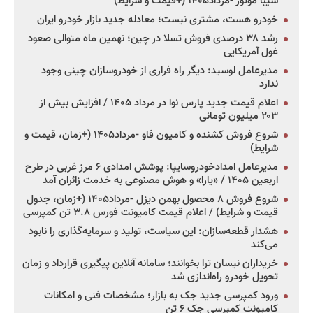
سیبا موتور -مرداد۱۴۰۵ (+قیمت و شرایط)
خودرو هست، مشتری نیست؛ معادله جدید بازار خودرو ایران
رشد ۳۸ درصدی فروش تسلا در چین؛ نهمین ماه متوالی صعود
غول آمریکایی
مدیرعامل لوسید: دیگر راه فراری از خودروسازان چینی وجود
ندارد
اعلام قیمت جدید پارس نوا در مرداد ۱۴۰۵ / افزایش بیش از
۲۰۳ میلیون تومانی
شروع فروش کشنده و کامیون فاو -مرداد۱۴۰۵ (+زمان، قیمت و
شرایط)
مدیرعامل امدادخودروسایپا: پوشش امدادی ۶ مرز غربی در طرح
اربعین ۱۴۰۵ / «یارا» و هوش مصنوعی به خدمت زائران آمد
شروع فروش ۸ محصول بهمن دیزل -مرداد۱۴۰۵ (+زمان، جدول
قیمت و شرایط) / اعلام قیمت کامیونت فورس ۳.۸ تن کمپرسی
هشدار قطعه‌سازان: این سیاست، تولید و سرمایه‌گذاری را نابود
می‌کند
خریداران نیسان ترا بخوانند؛ سامانه آنلاین پیگیری قرارداد و زمان
تحویل خودرو راه‌اندازی شد
ورود کمپرسی جدید جک به بازار؛ مشخصات فنی و امکانات
کامیونت کمپرسی جک ۶ تن