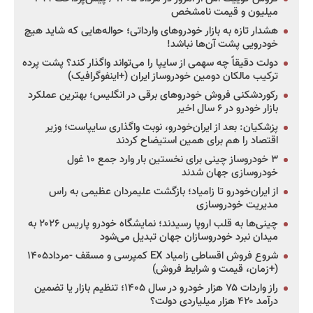
میلیون و قیمت نامشخص
هشدار تازه به بازار خودروهای وارداتی؛ حواله‌هایی که شاید هیچ
خودرویی پشت آن‌ها نباشد!
دولت دقیقاً چه سهمی از سایپا را می‌تواند واگذار کند؟ پشت پرده
ترکیب مالکان دومین خودروساز ایران (+اینفوگرافیک)
رکوردشکنی فروش خودروهای برقی در انگلیس؛ بهترین عملکرد
بازار خودرو در ۶ سال اخیر
پزشکیان: بعد از ایران‌خودرو، نوبت واگذاری سایپاست؛ وزیر
اقتصاد را هم برای همین استیضاح کردند
۳ خودروساز چینی برای نخستین بار وارد جمع ۱۰ غول
خودروسازی جهان شدند
از ایران‌خودرو تا زامیاد؛ بازگشت علیمردان عظیمی به راس
مدیریت خودروسازی
چینی‌ها به قلب اروپا رسیدند؛ نمایشگاه خودرو پاریس ۲۰۲۶ به
میدان نبرد خودروسازان جهان تبدیل می‌شود
شروع فروش اقساطی زامیاد EX کمپرسی و مسقف -مرداد۱۴۰۵
(+زمان، قیمت و شرایط فروش)
راز واردات ۷۵ هزار خودرو در سال ۱۴۰۵؛ تنظیم بازار یا تضمین
درآمد ۴۲۰ هزار میلیاردی دولت؟