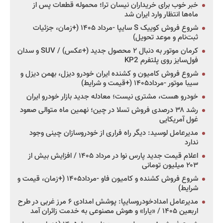
خبر خوب برای خریداران نیسان ترا؛ محموله قطعات پس از
ماه‌ها انتظار وارد ایران شد
شروع فروش کوییک S سایپا -مرداد ۱۴۰۵ (+زمان، جزئیات
ثبت‌نام و موعد تحویل)
کرمان موتور به دنبال ۲ محصول جدید (+عکس) / SUV و سدان
فول‌سایز روی پلتفرم KP2
شروع فروش کامیون و کشنده ایران خودرو دیزل، بهمن دیزل و
سیبا موتور -مرداد۱۴۰۵ (+قیمت و شرایط)
خودرو هست، مشتری نیست؛ معادله جدید بازار خودرو ایران
رشد ۳۸ درصدی فروش تسلا در چین؛ نهمین ماه متوالی صعود
غول آمریکایی
مدیرعامل لوسید: دیگر راه فراری از خودروسازان چینی وجود
ندارد
اعلام قیمت جدید پارس نوا در مرداد ۱۴۰۵ / افزایش بیش از
۲۰۳ میلیون تومانی
شروع فروش کشنده و کامیون فاو -مرداد۱۴۰۵ (+زمان، قیمت و
شرایط)
مدیرعامل امدادخودروسایپا: پوشش امدادی ۶ مرز غربی در طرح
اربعین ۱۴۰۵ / «یارا» و هوش مصنوعی به خدمت زائران آمد