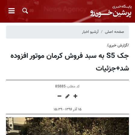
صفحه اصلی
آرشیو اخبار
/گزارش خبری/
جک S5 به سبد فروش کرمان موتور افزوده
شد+جزئیات
کد مطلب
85885
۱۵ آذر ۱۳۹۶ - ۱۵:۳۹