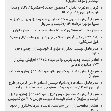
ثبت‌نام و موعد تحویل)
کرمان موتور به دنبال ۲ محصول جدید (+عکس) / SUV و سدان
فول‌سایز روی پلتفرم KP2
شروع فروش کامیون و کشنده ایران خودرو دیزل، بهمن دیزل و
سیبا موتور -مرداد۱۴۰۵ (+قیمت و شرایط)
خودرو هست، مشتری نیست؛ معادله جدید بازار خودرو ایران
رشد ۳۸ درصدی فروش تسلا در چین؛ نهمین ماه متوالی صعود
غول آمریکایی
مدیرعامل لوسید: دیگر راه فراری از خودروسازان چینی وجود
ندارد
اعلام قیمت جدید پارس نوا در مرداد ۱۴۰۵ / افزایش بیش از
۲۰۳ میلیون تومانی
شروع فروش کشنده و کامیون فاو -مرداد۱۴۰۵ (+زمان، قیمت و
شرایط)
مدیرعامل امدادخودروسایپا: پوشش امدادی ۶ مرز غربی در طرح
اربعین ۱۴۰۵ / «یارا» و هوش مصنوعی به خدمت زائران آمد
شروع فروش ۸ محصول بهمن دیزل -مرداد۱۴۰۵ (+زمان، جدول
قیمت و شرایط) / اعلام قیمت کامیونت فورس ۳.۸ تن کمپرسی
هشدار قطعه‌سازان: این سیاست، تولید و سرمایه‌گذاری را نابود
می‌کند