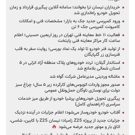
خریداران نیسان ترا بخوانند؛ سامانه آنلاین پیگیری قرارداد و زمان
تحویل خودرو راه‌اندازی شد
ورود کمپرسی جدید جک به بازار؛ مشخصات فنی و امکانات
کامیونت کمپرسی جک ۶ تن
فعالیت ۱۱ خط معاینه فنی تهران در روز اربعین حسینی؛ اعلام
ساعت کار مراکز معاینه فنی پایتخت
از تولید فنر خودرو تا تولد یک نماد بورسی؛ روایت سفر به قلب
فنرسازی زر گلپایگان
استاندار گیلان: تردد خودروهای پلاک منطقه آزاد انزلی در ۵
استان شمالی بلامانع شد
ماشاله وردینی مدیرعامل شرکت گواه شد
صدور مجوز واردات اتوبوس‌های کارکرده زیر ۵ سال؛ چراغ سبز
دولت برای نوسازی ناوگان حمل‌ونقل عمومی
پیگیری تحویل خودروهای پرشیا خودرو از طریق میز خدمات
سراسری (+راهنمای کامل)
آفتاب خودرو خودروساز می‌شود؛ اعلام جزئیات در آینده نزدیک
جزئیات جدید از پروژه Z25 زامیاد؛ نیسان Z25 با کابین، شاسی،
اتاق بار و موتور جدید عرضه می‌شود