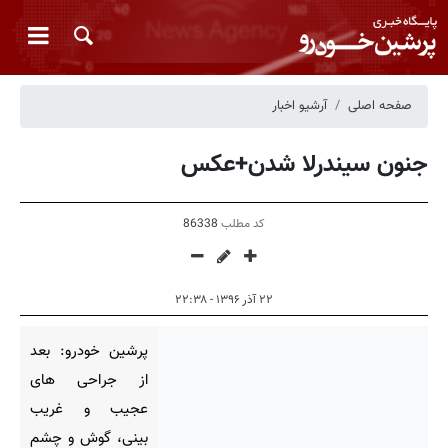
صفحه اصلی
آرشیو اخبار
جنون سیندرلا شدن+عکس
کد مطلب
86338
۲۲ آذر ۱۳۹۶ - ۲۲:۳۸
پرشین خودرو: بعد
از جراحی های
عجیب و غریب
بینی، گوش و چشم