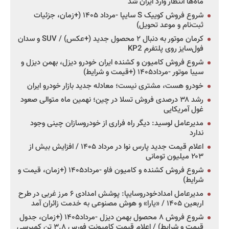
ماه‌ها انتظار وارد ایران شد
شروع فروش کوییک S سایپا -مرداد ۱۴۰۵ (+زمان، جزئیات
ثبت‌نام و موعد تحویل)
کرمان موتور به دنبال ۲ محصول جدید (+عکس) / SUV و سدان
فول‌سایز روی پلتفرم KP2
شروع فروش کامیون و کشنده ایران خودرو دیزل، بهمن دیزل و
سیبا موتور -مرداد۱۴۰۵ (+قیمت و شرایط)
خودرو هست، مشتری نیست؛ معادله جدید بازار خودرو ایران
رشد ۳۸ درصدی فروش تسلا در چین؛ نهمین ماه متوالی صعود
غول آمریکایی
مدیرعامل لوسید: دیگر راه فراری از خودروسازان چینی وجود
ندارد
اعلام قیمت جدید پارس نوا در مرداد ۱۴۰۵ / افزایش بیش از
۲۰۳ میلیون تومانی
شروع فروش کشنده و کامیون فاو -مرداد۱۴۰۵ (+زمان، قیمت و
شرایط)
مدیرعامل امدادخودروسایپا: پوشش امدادی ۶ مرز غربی در طرح
اربعین ۱۴۰۵ / «یارا» و هوش مصنوعی به خدمت زائران آمد
شروع فروش ۸ محصول بهمن دیزل -مرداد۱۴۰۵ (+زمان، جدول
قیمت و شرایط) / اعلام قیمت کامیونت فورس ۳.۸ تن کمپرسی