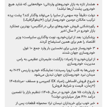
هشدار تازه به بازار خودروهای وارداتی؛ حواله‌هایی که شاید هیچ
خودرویی پشت آن‌ها نباشد!
دولت دقیقاً چه سهمی از سایپا را می‌تواند واگذار کند؟ پشت پرده
ترکیب مالکان دومین خودروساز ایران (+اینفوگرافیک)
رکوردشکنی فروش خودروهای برقی در انگلیس؛ بهترین عملکرد
بازار خودرو در ۶ سال اخیر
پزشکیان: بعد از ایران‌خودرو، نوبت واگذاری سایپاست؛ وزیر
اقتصاد را هم برای همین استیضاح کردند
۳ خودروساز چینی برای نخستین بار وارد جمع ۱۰ غول
خودروسازی جهان شدند
از ایران‌خودرو تا زامیاد؛ بازگشت علیمردان عظیمی به راس
مدیریت خودروسازی
چینی‌ها به قلب اروپا رسیدند؛ نمایشگاه خودرو پاریس ۲۰۲۶ به
میدان نبرد خودروسازان جهان تبدیل می‌شود
شروع فروش اقساطی زامیاد EX کمپرسی و مسقف -مرداد۱۴۰۵
(+زمان، قیمت و شرایط فروش)
راز واردات ۷۵ هزار خودرو در سال ۱۴۰۵؛ تنظیم بازار یا تضمین
درآمد ۴۲۰ هزار میلیاردی دولت؟
خبر خوب برای خریداران نیسان ترا؛ محموله قطعات پس از