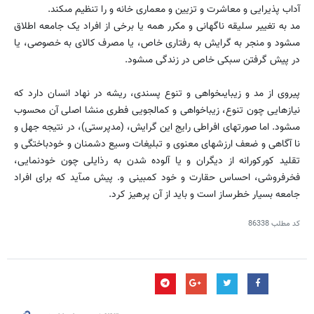
آداب پذیرایى و معاشرت و تزیین و معمارى خانه و را تنظیم مىکند.
مد به تغییر سلیقه ناگهانى و مکرر همه یا برخى از افراد یک جامعه اطلاق
مىشود و منجر به گرایش به رفتارى خاص، یا مصرف کالاى به خصوصى، یا
در پیش گرفتن سبکى خاص در زندگى مىشود.
پیروى از مد و زیبایىخواهى و تنوع پسندى، ریشه در نهاد انسان دارد که
نیازهایى چون تنوع، زیباخواهى و کمالجویى فطرى منشا اصلى آن محسوب
مىشود. اما صورتهاى افراطى رایج این گرایش، (مدپرستى)، در نتیجه جهل و
نا آگاهى و ضعف ارزشهاى معنوى و تبلیغات وسیع دشمنان و خودباختگى و
تقلید کورکورانه از دیگران و یا آلوده شدن به رذایلى چون خودنمایى،
فخرفروشى، احساس حقارت و خود کمبینى و. پیش مىآید که براى افراد
جامعه بسیار خطرساز است و باید از آن پرهیز کرد.
کد مطلب
86338