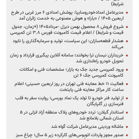
شرایط)
مدیرعامل امدادخودروسایپا: پوشش امدادی ۶ مرز غربی در طرح
اربعین ۱۴۰۵ / «یارا» و هوش مصنوعی به خدمت زائران آمد
شروع فروش ۸ محصول بهمن دیزل -مرداد۱۴۰۵ (+زمان، جدول
قیمت و شرایط) / اعلام قیمت کامیونت فورس ۳.۸ تن کمپرسی
هشدار قطعه‌سازان: این سیاست، تولید و سرمایه‌گذاری را نابود
می‌کند
خریداران نیسان ترا بخوانند؛ سامانه آنلاین پیگیری قرارداد و زمان
تحویل خودرو راه‌اندازی شد
ورود کمپرسی جدید جک به بازار؛ مشخصات فنی و امکانات
کامیونت کمپرسی جک ۶ تن
فعالیت ۱۱ خط معاینه فنی تهران در روز اربعین حسینی؛ اعلام
ساعت کار مراکز معاینه فنی پایتخت
از تولید فنر خودرو تا تولد یک نماد بورسی؛ روایت سفر به قلب
فنرسازی زر گلپایگان
استاندار گیلان: تردد خودروهای پلاک منطقه آزاد انزلی در ۵
استان شمالی بلامانع شد
ماشاله وردینی مدیرعامل شرکت گواه شد
صدور مجوز واردات اتوبوس‌های کارکرده زیر ۵ سال؛ چراغ سبز