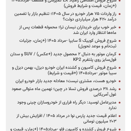
شروع فروش اقساطی زامیاد EX کمپرسی و مسقف -مرداد۱۴۰۵
(+زمان، قیمت و شرایط فروش)
راز واردات ۷۵ هزار خودرو در سال ۱۴۰۵؛ تنظیم بازار یا تضمین
درآمد ۴۲۰ هزار میلیاردی دولت؟
خبر خوب برای خریداران نیسان ترا؛ محموله قطعات پس از
ماه‌ها انتظار وارد ایران شد
شروع فروش کوییک S سایپا -مرداد ۱۴۰۵ (+زمان، جزئیات
ثبت‌نام و موعد تحویل)
کرمان موتور به دنبال ۲ محصول جدید (+عکس) / SUV و سدان
فول‌سایز روی پلتفرم KP2
شروع فروش کامیون و کشنده ایران خودرو دیزل، بهمن دیزل و
سیبا موتور -مرداد۱۴۰۵ (+قیمت و شرایط)
خودرو هست، مشتری نیست؛ معادله جدید بازار خودرو ایران
رشد ۳۸ درصدی فروش تسلا در چین؛ نهمین ماه متوالی صعود
غول آمریکایی
مدیرعامل لوسید: دیگر راه فراری از خودروسازان چینی وجود
ندارد
اعلام قیمت جدید پارس نوا در مرداد ۱۴۰۵ / افزایش بیش از
۲۰۳ میلیون تومانی
شروع فروش کشنده و کامیون فاو -مرداد۱۴۰۵ (+زمان، قیمت و