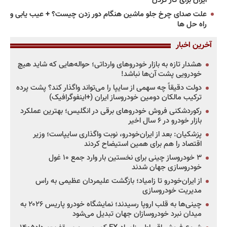
ایران برای کار کردن
علت صدای چرخ جلو ماشین هنگام دور زدن چیست؟ + عیب یابی و
راه حل ها
آخرین اخبار
هشدار تازه به بازار خودروهای وارداتی؛ حواله‌هایی که شاید هیچ
خودرویی پشت آن‌ها نباشد!
دولت دقیقاً چه سهمی از سایپا را می‌تواند واگذار کند؟ پشت پرده
ترکیب مالکان دومین خودروساز ایران (+اینفوگرافیک)
رکوردشکنی فروش خودروهای برقی در انگلیس؛ بهترین عملکرد
بازار خودرو در ۶ سال اخیر
پزشکیان: بعد از ایران‌خودرو، نوبت واگذاری سایپاست؛ وزیر
اقتصاد را هم برای همین استیضاح کردند
۳ خودروساز چینی برای نخستین بار وارد جمع ۱۰ غول
خودروسازی جهان شدند
از ایران‌خودرو تا زامیاد؛ بازگشت علیمردان عظیمی به راس
مدیریت خودروسازی
چینی‌ها به قلب اروپا رسیدند؛ نمایشگاه خودرو پاریس ۲۰۲۶ به
میدان نبرد خودروسازان جهان تبدیل می‌شود