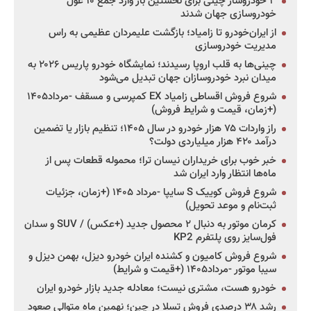
۳ خودروساز چینی برای نخستین بار وارد جمع ۱۰ غول
خودروسازی جهان شدند
از ایران‌خودرو تا زامیاد؛ بازگشت علیمردان عظیمی به راس
مدیریت خودروسازی
چینی‌ها به قلب اروپا رسیدند؛ نمایشگاه خودرو پاریس ۲۰۲۶ به
میدان نبرد خودروسازان جهان تبدیل می‌شود
شروع فروش اقساطی زامیاد EX کمپرسی و مسقف -مرداد۱۴۰۵
(+زمان، قیمت و شرایط فروش)
راز واردات ۷۵ هزار خودرو در سال ۱۴۰۵؛ تنظیم بازار یا تضمین
درآمد ۴۲۰ هزار میلیاردی دولت؟
خبر خوب برای خریداران نیسان ترا؛ محموله قطعات پس از
ماه‌ها انتظار وارد ایران شد
شروع فروش کوییک S سایپا -مرداد ۱۴۰۵ (+زمان، جزئیات
ثبت‌نام و موعد تحویل)
کرمان موتور به دنبال ۲ محصول جدید (+عکس) / SUV و سدان
فول‌سایز روی پلتفرم KP2
شروع فروش کامیون و کشنده ایران خودرو دیزل، بهمن دیزل و
سیبا موتور -مرداد۱۴۰۵ (+قیمت و شرایط)
خودرو هست، مشتری نیست؛ معادله جدید بازار خودرو ایران
رشد ۳۸ درصدی فروش تسلا در چین؛ نهمین ماه متوالی صعود