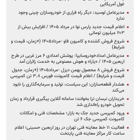
غول آمریکایی
مدیرعامل لوسید: دیگر راه فراری از خودروسازان چینی وجود
ندارد
اعلام قیمت جدید پارس نوا در مرداد ۱۴۰۵ / افزایش بیش از
۲۰۳ میلیون تومانی
شروع فروش کشنده و کامیون فاو -مرداد۱۴۰۵ (+زمان، قیمت و
شرایط)
مدیرعامل امدادخودروسایپا: پوشش امدادی ۶ مرز غربی در طرح
اربعین ۱۴۰۵ / «یارا» و هوش مصنوعی به خدمت زائران آمد
شروع فروش ۸ محصول بهمن دیزل -مرداد۱۴۰۵ (+زمان، جدول
قیمت و شرایط) / اعلام قیمت کامیونت فورس ۳.۸ تن کمپرسی
هشدار قطعه‌سازان: این سیاست، تولید و سرمایه‌گذاری را نابود
می‌کند
خریداران نیسان ترا بخوانند؛ سامانه آنلاین پیگیری قرارداد و زمان
تحویل خودرو راه‌اندازی شد
ورود کمپرسی جدید جک به بازار؛ مشخصات فنی و امکانات
کامیونت کمپرسی جک ۶ تن
فعالیت ۱۱ خط معاینه فنی تهران در روز اربعین حسینی؛ اعلام
ساعت کار مراکز معاینه فنی پایتخت