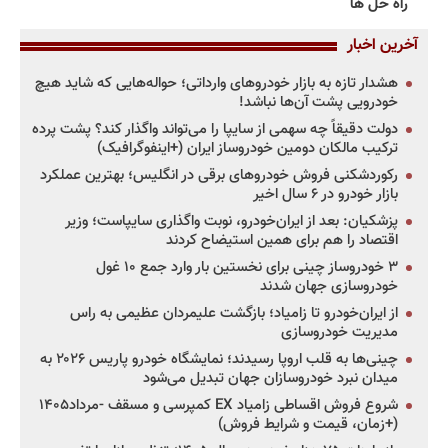
راه حل ها
آخرین اخبار
هشدار تازه به بازار خودروهای وارداتی؛ حواله‌هایی که شاید هیچ
خودرویی پشت آن‌ها نباشد!
دولت دقیقاً چه سهمی از سایپا را می‌تواند واگذار کند؟ پشت پرده
ترکیب مالکان دومین خودروساز ایران (+اینفوگرافیک)
رکوردشکنی فروش خودروهای برقی در انگلیس؛ بهترین عملکرد
بازار خودرو در ۶ سال اخیر
پزشکیان: بعد از ایران‌خودرو، نوبت واگذاری سایپاست؛ وزیر
اقتصاد را هم برای همین استیضاح کردند
۳ خودروساز چینی برای نخستین بار وارد جمع ۱۰ غول
خودروسازی جهان شدند
از ایران‌خودرو تا زامیاد؛ بازگشت علیمردان عظیمی به راس
مدیریت خودروسازی
چینی‌ها به قلب اروپا رسیدند؛ نمایشگاه خودرو پاریس ۲۰۲۶ به
میدان نبرد خودروسازان جهان تبدیل می‌شود
شروع فروش اقساطی زامیاد EX کمپرسی و مسقف -مرداد۱۴۰۵
(+زمان، قیمت و شرایط فروش)