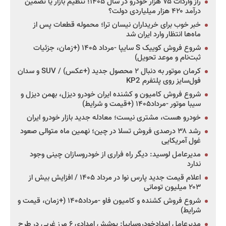
راز واردات ۷۵ هزار خودرو در سال ۱۴۰۵؛ تنظیم بازار یا تضمین
درآمد ۴۲۰ هزار میلیاردی دولت؟
خبر خوب برای خریداران نیسان ترا؛ محموله قطعات پس از
ماه‌ها انتظار وارد ایران شد
شروع فروش کوییک S سایپا -مرداد ۱۴۰۵ (+زمان، جزئیات
ثبت‌نام و موعد تحویل)
کرمان موتور به دنبال ۲ محصول جدید (+عکس) / SUV و سدان
فول‌سایز روی پلتفرم KP2
شروع فروش کامیون و کشنده ایران خودرو دیزل، بهمن دیزل و
سیبا موتور -مرداد۱۴۰۵ (+قیمت و شرایط)
خودرو هست، مشتری نیست؛ معادله جدید بازار خودرو ایران
رشد ۳۸ درصدی فروش تسلا در چین؛ نهمین ماه متوالی صعود
غول آمریکایی
مدیرعامل لوسید: دیگر راه فراری از خودروسازان چینی وجود
ندارد
اعلام قیمت جدید پارس نوا در مرداد ۱۴۰۵ / افزایش بیش از
۲۰۳ میلیون تومانی
شروع فروش کشنده و کامیون فاو -مرداد۱۴۰۵ (+زمان، قیمت و
شرایط)
مدیرعامل امدادخودروسایپا: پوشش امدادی ۶ مرز غربی در طرح