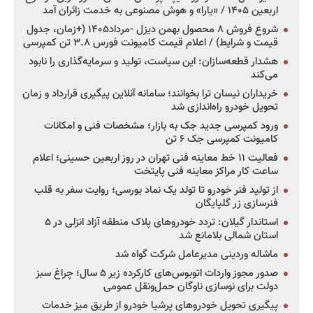
اربعین ۱۴۰۵ / «یارا» و هوش مصنوعی به خدمت زائران آمد
شروع فروش ۸ محصول بهمن دیزل -مرداد۱۴۰۵ (+زمان، جدول
قیمت و شرایط) / اعلام قیمت کامیونت فورس ۳.۸ تن کمپرسی
هشدار قطعه‌سازان: این سیاست، تولید و سرمایه‌گذاری را نابود
می‌کند
خریداران نیسان ترا بخوانند؛ سامانه آنلاین پیگیری قرارداد و زمان
تحویل خودرو راه‌اندازی شد
ورود کمپرسی جدید جک به بازار؛ مشخصات فنی و امکانات
کامیونت کمپرسی جک ۶ تن
فعالیت ۱۱ خط معاینه فنی تهران در روز اربعین حسینی؛ اعلام
ساعت کار مراکز معاینه فنی پایتخت
از تولید فنر خودرو تا تولد یک نماد بورسی؛ روایت سفر به قلب
فنرسازی زر گلپایگان
استاندار گیلان: تردد خودروهای پلاک منطقه آزاد انزلی در ۵
استان شمالی بلامانع شد
ماشاله وردینی مدیرعامل شرکت گواه شد
صدور مجوز واردات اتوبوس‌های کارکرده زیر ۵ سال؛ چراغ سبز
دولت برای نوسازی ناوگان حمل‌ونقل عمومی
پیگیری تحویل خودروهای پرشیا خودرو از طریق میز خدمات