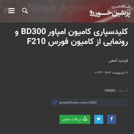
کلیدسپاری کامیون امپاور BD300 و
رونمایی از کامیون فورس F210
فرشید آصفی
۱۱ اردیبهشت ۱۴۰۲ - ۱۱:۳۲
کد مطلب
142424
دریافت تصاویر