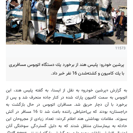
11573
پرشین خودرو: پلیس هند از برخورد یك دستگاه اتوبوس مسافربری
با یك كامیون و كشته‌شدن 16 نفر خبر داد.
به گزارش «پرشین خودرو» به نقل از ایسنا، به گفته پلیس هند، این
اتوبوس به سمت كامیون پارك شده در كنار جاده منحرف شد و پس از
برخورد با آن دچار حریق شد. مسافران اتوبوس در حال بازگشت به
«راجستان» بودند كه بی‌احتیاطی راننده باعث شد تا 16 مسافر در آتش
بسوزند. مقامات بهداشتی هند اعلام كردند: تعداد زیادی از مجروحان این
حادثه به بیمارستان منتقل شدند كه به دلیل گستردگی سوختگی آنان