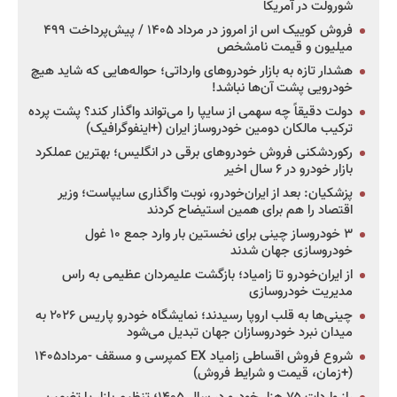
شورولت در آمریکا
فروش کوییک اس از امروز در مرداد ۱۴۰۵ / پیش‌پرداخت ۴۹۹
میلیون و قیمت نامشخص
هشدار تازه به بازار خودروهای وارداتی؛ حواله‌هایی که شاید هیچ
خودرویی پشت آن‌ها نباشد!
دولت دقیقاً چه سهمی از سایپا را می‌تواند واگذار کند؟ پشت پرده
ترکیب مالکان دومین خودروساز ایران (+اینفوگرافیک)
رکوردشکنی فروش خودروهای برقی در انگلیس؛ بهترین عملکرد
بازار خودرو در ۶ سال اخیر
پزشکیان: بعد از ایران‌خودرو، نوبت واگذاری سایپاست؛ وزیر
اقتصاد را هم برای همین استیضاح کردند
۳ خودروساز چینی برای نخستین بار وارد جمع ۱۰ غول
خودروسازی جهان شدند
از ایران‌خودرو تا زامیاد؛ بازگشت علیمردان عظیمی به راس
مدیریت خودروسازی
چینی‌ها به قلب اروپا رسیدند؛ نمایشگاه خودرو پاریس ۲۰۲۶ به
میدان نبرد خودروسازان جهان تبدیل می‌شود
شروع فروش اقساطی زامیاد EX کمپرسی و مسقف -مرداد۱۴۰۵
(+زمان، قیمت و شرایط فروش)