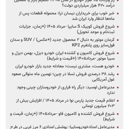
راز واردات ۷۵ هزار خودرو در سال ۱۴۰۵؛ تنظیم بازار یا تضمین
درآمد ۴۲۰ هزار میلیاردی دولت؟
خبر خوب برای خریداران نیسان ترا؛ محموله قطعات پس از
ماه‌ها انتظار وارد ایران شد
شروع فروش کوییک S سایپا -مرداد ۱۴۰۵ (+زمان، جزئیات
ثبت‌نام و موعد تحویل)
کرمان موتور به دنبال ۲ محصول جدید (+عکس) / SUV و سدان
فول‌سایز روی پلتفرم KP2
شروع فروش کامیون و کشنده ایران خودرو دیزل، بهمن دیزل و
سیبا موتور -مرداد۱۴۰۵ (+قیمت و شرایط)
خودرو هست، مشتری نیست؛ معادله جدید بازار خودرو ایران
رشد ۳۸ درصدی فروش تسلا در چین؛ نهمین ماه متوالی صعود
غول آمریکایی
مدیرعامل لوسید: دیگر راه فراری از خودروسازان چینی وجود
ندارد
اعلام قیمت جدید پارس نوا در مرداد ۱۴۰۵ / افزایش بیش از
۲۰۳ میلیون تومانی
شروع فروش کشنده و کامیون فاو -مرداد۱۴۰۵ (+زمان، قیمت و
شرایط)
مدیرعامل امدادخودروسایپا: پوشش امدادی ۶ مرز غربی در طرح