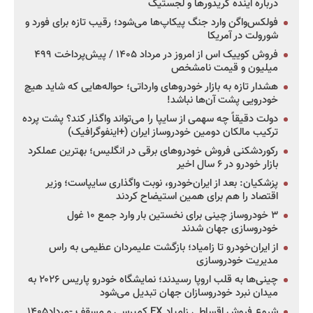
درباره آینده کریدورها و لجستیک
فولکس‌واگن وارد جنگ پیکاپ‌ها می‌شود؛ رقیب تازه برای فورد و
شورولت در آمریکا
فروش کوییک اس از امروز در مرداد ۱۴۰۵ / پیش‌پرداخت ۴۹۹
میلیون و قیمت نامشخص
هشدار تازه به بازار خودروهای وارداتی؛ حواله‌هایی که شاید هیچ
خودرویی پشت آن‌ها نباشد!
دولت دقیقاً چه سهمی از سایپا را می‌تواند واگذار کند؟ پشت پرده
ترکیب مالکان دومین خودروساز ایران (+اینفوگرافیک)
رکوردشکنی فروش خودروهای برقی در انگلیس؛ بهترین عملکرد
بازار خودرو در ۶ سال اخیر
پزشکیان: بعد از ایران‌خودرو، نوبت واگذاری سایپاست؛ وزیر
اقتصاد را هم برای همین استیضاح کردند
۳ خودروساز چینی برای نخستین بار وارد جمع ۱۰ غول
خودروسازی جهان شدند
از ایران‌خودرو تا زامیاد؛ بازگشت علیمردان عظیمی به راس
مدیریت خودروسازی
چینی‌ها به قلب اروپا رسیدند؛ نمایشگاه خودرو پاریس ۲۰۲۶ به
میدان نبرد خودروسازان جهان تبدیل می‌شود
شروع فروش اقساطی زامیاد EX کمپرسی و مسقف -مرداد۱۴۰۵