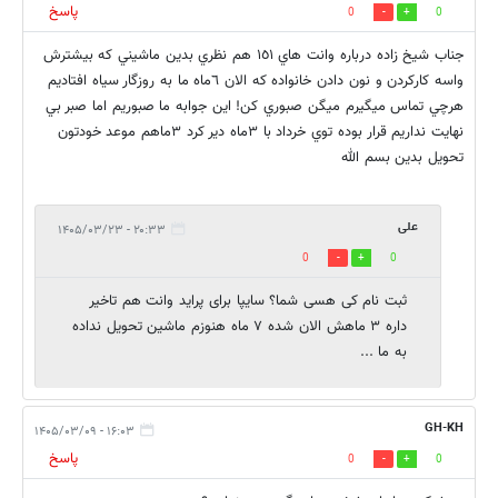
پاسخ
0
0
جناب شيخ زاده درباره وانت هاي ١٥١ هم نظري بدين ماشيني كه بيشترش
واسه كاركردن و نون دادن خانواده كه الان ٦ماه ما به روزگار سياه افتاديم
هرچي تماس ميگيرم ميگن صبوري كن! اين جوابه ما صبوريم اما صبر بي
نهايت نداريم قرار بوده توي خرداد با ٣ماه دير كرد ٣ماهم موعد خودتون
تحويل بدين بسم الله
علی
۲۰:۳۳ - ۱۴۰۵/۰۳/۲۳
0
0
ثبت نام کی هسی شما؟ سایپا برای پراید وانت هم تاخیر
داره ۳ ماهش الان شده ۷ ماه هنوزم ماشین تحویل نداده
به ما ...
GH-KH
۱۶:۰۳ - ۱۴۰۵/۰۳/۰۹
پاسخ
0
0