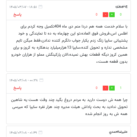
ج.نوروزی
۱۸:۵۱ - ۱۴۰۵/۰۳/۰۷
پاسخ
0
0
با سلام خدمت همه هم دردا منم دی ماه 404تکمیل وجه کردم برای
اطلس اس،فروش فوق العاده،تو این چهارماه به ده تا نمایندگی و خود
پشتیبانی سایپا زنگ زدم یکبار جواب دلگرم کننده ندادن،فقط میگن تایم
مشخصی نداره و تحویل کنده،سایپا 13هزارمیلیارد بدهکاره به کروز،و برای
همین کروز دیگه قطعات بهش نمیده،الان پارکینگش مملو از هزاران خودرو
بدون قطعه هست،،
۰۰:۳۸ - ۱۴۰۵/۰۳/۰۸
پاسخ
0
1
چرا همه ش دوست دارید به مردم دروغ بگید چند وقت هست یه شاهین
تحویل ندادید به بحث پاداش هیئت مدیره چند هزار نفره سایپا که میرسی
همه ش به روز انجام شده
عليرضااحمدي
۰۱:۴۹ - ۱۴۰۵/۰۳/۰۸