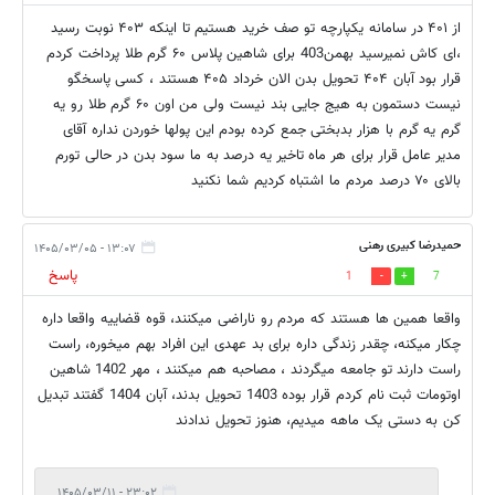
از ۴۰۱ در سامانه یکپارچه تو صف خرید هستیم تا اینکه ۴۰۳ نوبت رسید
،ای کاش نمیرسید بهمن403 برای شاهین پلاس ۶۰ گرم طلا پرداخت کردم
قرار بود آبان ۴۰۴ تحویل بدن الان خرداد ۴۰۵ هستند ، کسی پاسخگو
نیست دستمون به هیج جایی بند نیست ولی من اون ۶۰ گرم طلا رو یه
گرم یه گرم با هزار بدبختی جمع کرده بودم این پولها خوردن نداره آقای
مدیر عامل قرار برای هر ماه تاخیر یه درصد به ما سود بدن در حالی تورم
بالای ۷۰ درصد مردم ما اشتباه کردیم شما نکنید
حمیدرضا کبیری رهنی
۱۳:۰۷ - ۱۴۰۵/۰۳/۰۵
پاسخ
1
7
واقعا همین ها هستند که مردم رو ناراضی میکنند، قوه قضاییه واقعا داره
چکار میکنه، چقدر زندگی داره برای بد عهدی این افراد بهم میخوره، راست
راست دارند تو جامعه میگردند ، مصاحبه هم میکنند ، مهر 1402 شاهین
اوتومات ثبت نام کردم قرار بوده 1403 تحویل بدند، آبان 1404 گفتند تبدیل
کن به دستی یک ماهه میدیم، هنوز تحویل ندادند
۲۳:۰۲ - ۱۴۰۵/۰۳/۱۱