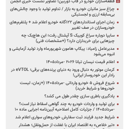
قطعه‌سازان خودرو در قاب دوربین؛ تصاویر نشست خبری انجمن
چراغ سبز مانیان خودرو به بازار / تداوم تولید با وجود چالش‌های
بی‌سابقه ارزی و لجستیکی
زمان اجرای استانداردهای ۱۲۲گانه خودرو اعلام شد + پلتفرم‌های
خودروسازان در صف تغییر
سایپا دوباره سراغ کوییک S آپشنال رفت؛ این هاچ‌بک چه
چیزهایی برای خریداران دارد؟ (+مشخصات فنی)
مدیرعامل زامیاد: پیکاپ هامون شهریورماه وارد تولید آزمایشی و
انبوه می‌شود
اعلام قیمت نیسان تیانا ۲۰۲۶ -مرداد۱۴۰۵
کرمان موتور به دنبال ورود به دنیای پرنده‌های برقی؛ eVTOL در
رادار این خودروساز ایرانی!
شروع فروش ۵ خودرو وارداتی -مرداد۱۴۰۵ (+زمان، لیست
خودروها و شرایط خرید)
یادگیری باطری سازی چقدر طول می کشد؟
برای تولید و واردات خودرو به چند گواهی اسقاط نیاز است؟
-مرداد۱۴۰۵ / جزئیات کامل اصلاحیه آیین‌نامه اجرایی ماده ۱۰
شرایط جدید فرایند ثبت سفارش خودروهای سواری اعلام شد
«تیر خلاص» به اقتصاد ایران با غفلت از حمل‌ونقل؛ هشدار