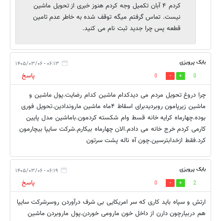
کردم ۴ آبان تکمیل وجه کردم هنوز خبری از تحویل ماشین
نیست. تماس گرفتم میگه توقف شده به خاطر عدم تامین
قطعه پس چرا جدید ثبت نام می کنید.
بابک پرویزی
۰۶:۱۳ - ۱۴۰۵/۰۳/۰۶
پاسخ
0
0
چرا دروغ تحویل مردم می دیدکدام ماشین کدام رضایت.پول ماشین و
ماشین زیرپامون روبردیدبرای اسقاط ۴ماه ماشین ماروندادین.تحویل فوری
بوده.چهارماه کرایه خانه قسط وام شکسته کردمون.باماشین مدل پایین
کارمی کردم خرج خانه می دادم.الان چهارماه بیکارم.شرکت سایپا بیچارمون
کرد.فقط ازخدابترسین.چون آه ناله پشت سرتون
بابک پرویزی
۰۶:۱۹ - ۱۴۰۵/۰۳/۰۶
پاسخ
0
2
ارتش و سپاه باید کاری که سر امریکایی بی شرف درآوردن روسرشرکت سایپا
هم دربیارچون دارن از داخل خون مارومی خوردن.پول ماروبردن ماشین