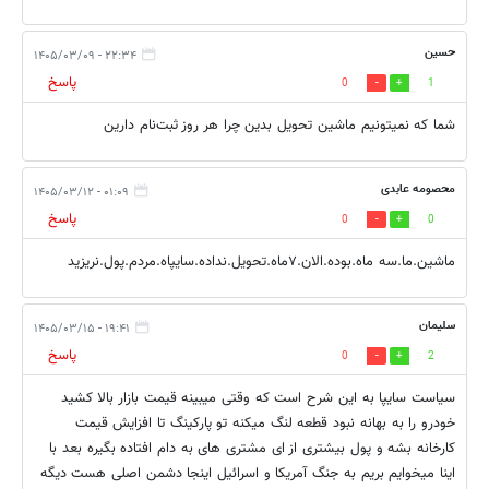
حسین
۲۲:۳۴ - ۱۴۰۵/۰۳/۰۹
پاسخ
0
1
شما که نمیتونیم ماشین تحویل بدین چرا هر روز ثبت‌نام دارین
محصومه عابدی
۰۱:۰۹ - ۱۴۰۵/۰۳/۱۲
پاسخ
0
0
ماشین.ما.سه ماه.بوده.الان.۷ماه.تحویل.نداده.سایپاه.مردم.پول.نریزید
سلیمان
۱۹:۴۱ - ۱۴۰۵/۰۳/۱۵
پاسخ
0
2
سیاست سایپا به این شرح است که وقتی میبینه قیمت بازار بالا کشید
خودرو را به بهانه نبود قطعه لنگ میکنه تو پارکینگ تا افزایش قیمت
کارخانه بشه و پول بیشتری از ای مشتری های به دام افتاده بگیره بعد با
اینا میخوایم بریم به جنگ آمریکا و اسرائیل اینجا دشمن اصلی هست دیگه