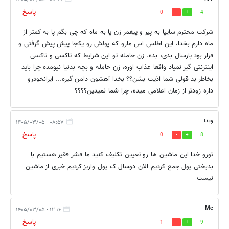
پاسخ
0
4
شرکت محترم سایپا به پیر و پیغمر زن پا به ماه که چی بگم پا به کمتر از
ماه دارم بخدا، این اطلس اس مارو که پولش رو یکجا پیش پیش گرفتی و
قرار بود پارسال بدی، بده. زن حامله تو این شرایط که تاکسی و تاکسی
اینترنتی گیر نمیاد واقعا عذاب اوره، زن حامله و بچه بدنیا نیومده چرا باید
بخاطر بد قولی شما اذیت بشن؟؟ بخدا آهشون دامن گیره... ایرانخودرو
داره زودتر از زمان اعلامی میده، چرا شما نمیدین؟؟؟؟
ویدا
۰۸:۵۷ - ۱۴۰۵/۰۳/۰۵
پاسخ
0
8
تورو خدا این ماشین ها رو تعیین تکلیف کنید ما قشر فقیر هستیم با
بدبختی پول جمع کردیم الان دوسال ک پول واریز کردیم خبری از ماشین
نیست
Me
۱۲:۱۶ - ۱۴۰۵/۰۳/۰۵
پاسخ
1
9