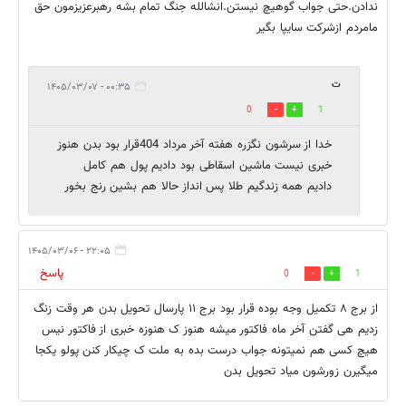
ندادن.حتی جواب گوهیچ نیستن.انشالله جنگ تمام بشه رهبرعزیزمون حق
مامردم ازشرکت سایپا بگیر
ت
۰۰:۳۵ - ۱۴۰۵/۰۳/۰۷
0
1
خدا از سرشون نگزره هفته آخر مرداد 404قرار بود بدن هنوز
خبری نیست ماشین اسقاطی بود دادیم پول هم کامل
دادیم همه زندگیم طلا پس انداز حالا هم بشین رنج بخور
۲۲:۰۵ - ۱۴۰۵/۰۳/۰۶
پاسخ
0
1
از برج ۸ تکمیل وجه بوده قرار بود برج ۱۱ پارسال تحویل بدن هر وقت زنگ
زدیم هی گفتن آخر ماه فاکتور میشه هنوز ک هنوزه خبری از فاکتور نیس
هیچ کسی هم نمیتونه جواب درست بده به ملت ک چیکار کنن پولو یکجا
میگیرن زورشون میاد تحویل بدن