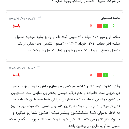
در شرکت سایپا ، شخص راستگو وجود ندارد ؟
محمد اسمعیلی
۱۸:۳۳ - ۱۴۰۵/۰۳/۰۹
پاسخ
0
0
سلام اول مهر ۱۴۰۲مبلغ ۲۹۰ملیون ثبت نام و واریز اولیه موعود تحویل
هفته آخر اسفند ۱۴۰۳ خرداد ۱۴۰۴ ۴۰۰ملیون تکمیل وجه بیش از یک
یکسال پاسخ درمرحله تخصیص خودرو زمان تحویل نا مشخص
۲۰:۵۲ - ۱۴۰۵/۰۳/۰۹
پاسخ
0
0
وقتی نظارت توی کشور نباشه هر کسی هر سازی دلش بخواد میزنه بخاطر
بی درایتی شما خانواده با هم درگیر میشن بخاطر بی درایتی شما مسئولین
در کشور دوگانگی ایجاد میشه بخاطر بی درایتی شما مسئولین خانواده ها
فقیر تر میشن دلم نمی خواد نفرینتون کنم ولی همین که مردم روز به روز
به خاطر بدقولی شما مشکلاتشون بیشتر میشه آهشون شما رو میگیره و
خداوند نفرینتون می کنه لطفا کمی خود خودخواه نباشید پراید دیگه چیه که
جوون ها آرزو دارن زیر پاشون باشه