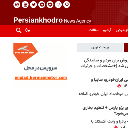
از خودرو
آرشیو
مقالات
پربحث ترین
فروش برای مردم و نمایندگی
فی شد (+مشخصات و جزئیات
 ایران‌خودرو، سایپا و
 مردادماه ایران خودرو اضافه
 پژو پارس + تنظیم بخاری
می‌شود؟
پادرا و وانت اکستند با
 آید