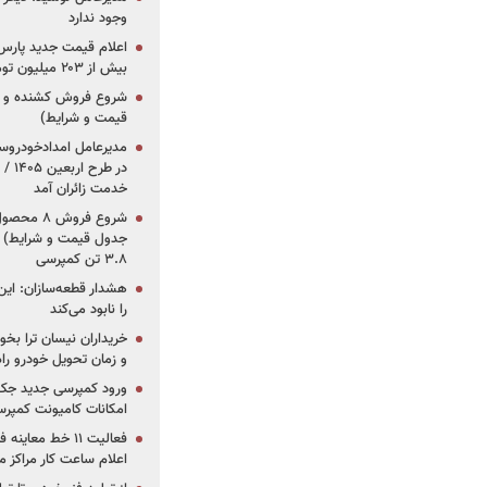
وجود ندارد
بیش از ۲۰۳ میلیون تومانی
قیمت و شرایط)
در ط
خدمت زائران آمد
جدول قیمت و شرایط) /
۳.۸ تن کمپرسی
هشدار قطعه‌سازان: این
را نابود می‌کند
خریداران نیسان ترا بخوا
و زمان تحویل خودرو راه
ورود کمپرسی جدید جک 
امکانات کامیونت کمپرسی 
فعالیت ۱۱ خط مع
اعلام ساعت کار مراکز م