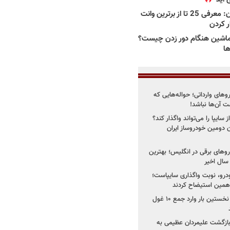
بهترین وانت ها در ایران: معرفی 25 تا از برترین وانت
ار کردن
اشین هنگام دور زدن چیست؟
ها
روهای وارداتی؛ حواله‌هایی که
 آن‌ها نباشد!
سایپا را می‌تواند واگذار کند؟
 دومین خودروساز ایران
های برقی در انگلیس؛ بهترین
خودرو، نوبت واگذاری سایپاست؛
ی همین استیضاح کردند
۳ خودروساز چینی برای نخستین بار وارد جمع ۱۰ غول
د؛ بازگشت علیمردان عظیمی به