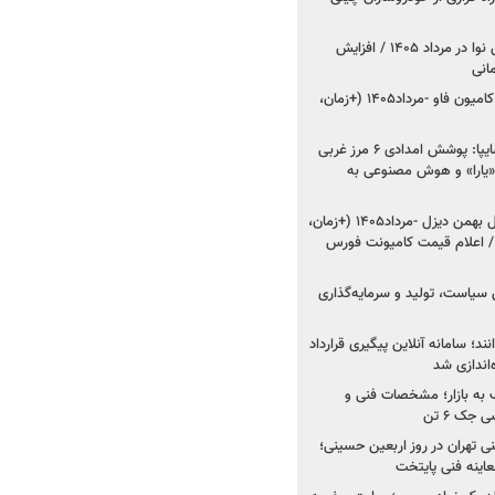
اعلام قیمت جدید پارس نوا در مرداد ۱۴۰۵ / افزایش
شروع فروش کشنده و کامیون فاو -مرداد۱۴۰۵ (+زمان،
مدیرعامل امدادخودروسایپا: پوشش امدادی ۶ مرز غربی
رح اربعین ۱۴۰۵ / «یارا» و هوش مصنوعی به
شروع فروش ۸ محصول بهمن دیزل -مرداد۱۴۰۵ (+زمان،
 اعلام قیمت کامیونت فورس
 سیاست، تولید و سرمایه‌گذاری
نند؛ سامانه آنلاین پیگیری قرارداد
‌اندازی شد
به بازار؛ مشخصات فنی و
جک ۶ تن
اینه فنی تهران در روز اربعین حسینی؛
عاینه فنی پایتخت