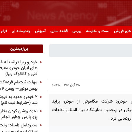
های فروش
تست و مقایسه
بورس
قطعه سازی
آموزش
چندرسانه ای
فراتر 
پربازدیدترین
خودرو ریرا در آستانه 
های ایران خودرو معر
فنی و کاتالوگ ریرا)
مهلت ثبت‌نام قرعه‌کشی
۲۸ آبان ۱۳۸۹ - ۱۰:۴۸
بهمن‌موتور — بهمن ۱۴۰۴
۲ خودرو جدید به فروش
 خودرو: شرکت مگاموتور از خودرو پراید
شد (+شرایط ثبت نام)
نیکی در پنجمین نمایشگاه بین المللی قطعات
نحوه روشن کردن بخاری
پژو پارس چطور انجام 
رونمایی کرد.
مدیرعامل زامیاد: وانت 
استانداردهای جدید می