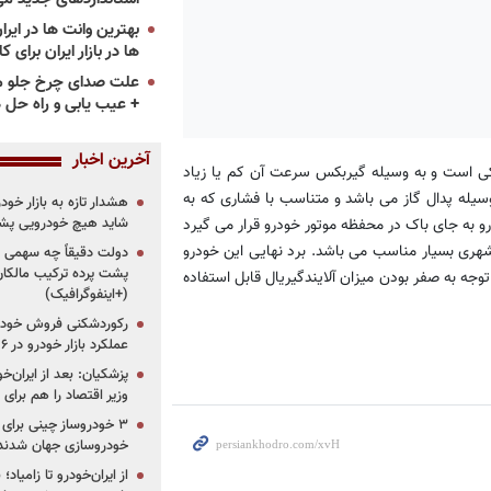
ها در بازار ایران برای ک
علت صدای چرخ جلو م
+ عیب یابی و راه حل 
آخرین اخبار
یکی است و به وسیله گیربکس سرعت آن کم یا زیاد
یله پدال گاز می باشد و متناسب با فشاری که به
هشدار تازه به بازار خود
و به جای باک در محفظه موتور خودرو قرار می گیرد
شاید هیچ خودرویی پشت
ای درون شهری بسیار مناسب می باشد. برد نهایی این خودرو
دولت دقیقاً چه سهمی از 
پشت پرده ترکیب مالکان
ا توجه به صفر بودن میزان آلایندگیریال قابل استفاده
(+اینفوگرافیک)
رکوردشکنی فروش خودرو
عملکرد بازار خودرو در ۶ سال اخیر
پزشکیان: بعد از ایران‌
وزیر اقتصاد را هم برا
خودروسازی جهان شدند
از ایران‌خودرو تا زامیا