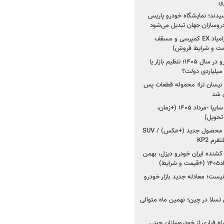
ی
سیدند؛ نمایشگاه خودرو پاریس
شروع فروش اقساطی زامیاد EX کمپرسی و مسقف
راز واردات ۷۵ هزار خودرو در سال ۱۴۰۵؛ تنظیم بازار یا
 نیسان ترا؛ محموله قطعات پس
ان شد
شروع فروش کوییک S سایپا -مرداد ۱۴۰۵ (+زمان،
 تحویل)
کرمان موتور به دنبال ۲ محصول جدید (+عکس) / SUV
رم KP2
شنده ایران خودرو دیزل، بهمن
ط)
ت؛ معادله جدید بازار خودرو
وش تسلا در چین؛ نهمین ماه متوالی
اه فراری از خودروسازان چینی