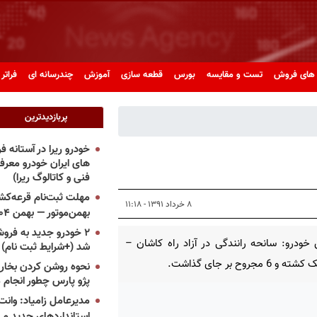
های فروش
تست و مقایسه
بورس
قطعه سازی
آموزش
چندرسانه ای
فراتر 
پربازدیدترین
خودرو ریرا در آستانه 
های ایران خودرو معر
فنی و کاتالوگ ریرا)
مهلت ثبت‌نام قرعه‌کشی
۸ خرداد ۱۳۹۱ - ۱۱:۱۸
بهمن‌موتور — بهمن ۱۴۰۴
۲ خودرو جدید به فروش
خودرو: سانحه رانندگی در آزاد راه کاشان –
شد (+شرایط ثبت نام)
و 6 مجروح بر جای گذاشت.
نحوه روشن کردن بخاری
پژو پارس چطور انجام 
مدیرعامل زامیاد: وانت 
استانداردهای جدید می