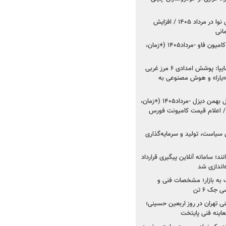
اعلام قیمت جدید پارس نوا در مرداد ۱۴۰۵ / افزایش
شروع فروش کشنده و کامیون فاو -مرداد۱۴۰۵ (+زمان،
مدیرعامل امدادخودروسایپا: پوشش امدادی ۶ مرز غربی
رح اربعین ۱۴۰۵ / «یارا» و هوش مصنوعی به
شروع فروش ۸ محصول بهمن دیزل -مرداد۱۴۰۵ (+زمان،
 اعلام قیمت کامیونت فورس
 سیاست، تولید و سرمایه‌گذاری
نند؛ سامانه آنلاین پیگیری قرارداد
‌اندازی شد
به بازار؛ مشخصات فنی و
جک ۶ تن
اینه فنی تهران در روز اربعین حسینی؛
عاینه فنی پایتخت