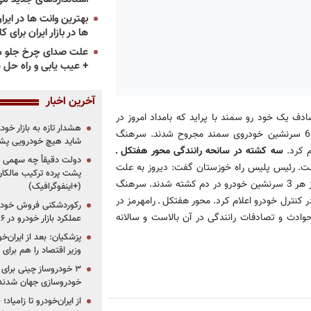
ها در بازار ایران برای ک
علت صدای چرخ جلو م
+ عیب یابی و راه حل 
آخرین اخبار
دف یک خود رو سمند با پراید که بامداد امروز در
هشدار تازه به بازار خود
کیلومتر 14 محور آزاد راه نطنز - کاشان رخ داد یک نفر کشته شد و 6 سرنشین خودروی سمند مجروح شدند. سرهنگ
شاید هیچ خودرویی پشت
م کرد.
سه کشته در سانحه رانندگی محور هفتکل ـ
دولت دقیقاً چه سهمی از 
شت. رئیس پلیس راه خوزستان گفت: دیروز به علت
پشت پرده ترکیب مالکان
واژگونی یک دستگاه سواری سمند در محور هفتکل به شهرستان رامهرمز هر 3 سرنشین خودرو در دم کشته شدند. سرهنگ
(+اینفوگرافیک)
 کنترل خودرو اعلام کرد. محور هفتکل ـ رامهرمز در
رکوردشکنی فروش خودرو
است که آمار حوادث و تصادفات رانندگی در آن بالاست و سالانه
عملکرد بازار خودرو در ۶ سال اخیر
پزشکیان: بعد از ایران‌
وزیر اقتصاد را هم برا
خودروسازی جهان شدند
از ایران‌خودرو تا زامیا