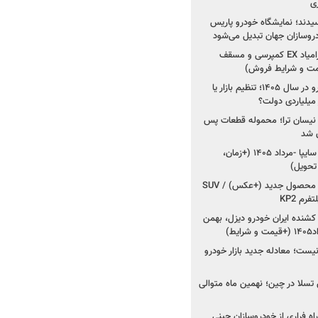
ی
سیدند؛ نمایشگاه خودرو پاریس
شروع فروش اقساطی زامیاد EX کمپرسی و مسقف
راز واردات ۷۵ هزار خودرو در سال ۱۴۰۵؛ تنظیم بازار یا
 نیسان ترا؛ محموله قطعات پس
ان شد
شروع فروش کوییک S سایپا -مرداد ۱۴۰۵ (+زمان،
 تحویل)
کرمان موتور به دنبال ۲ محصول جدید (+عکس) / SUV
رم KP2
شنده ایران خودرو دیزل، بهمن
ط)
ت؛ معادله جدید بازار خودرو
وش تسلا در چین؛ نهمین ماه متوالی
اه فراری از خودروسازان چینی