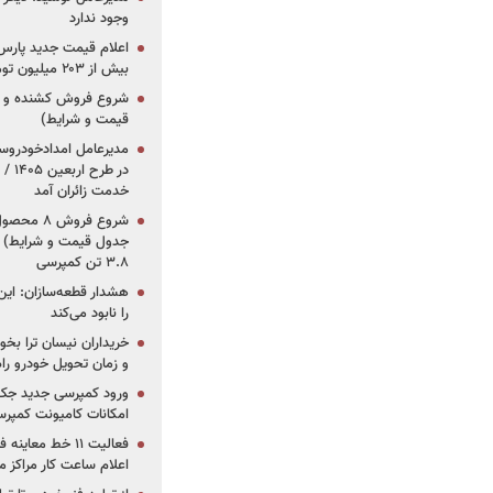
وجود ندارد
بیش از ۲۰۳ میلیون تومانی
قیمت و شرایط)
در ط
خدمت زائران آمد
جدول قیمت و شرایط) /
۳.۸ تن کمپرسی
هشدار قطعه‌سازان: این
را نابود می‌کند
خریداران نیسان ترا بخوا
و زمان تحویل خودرو راه
ورود کمپرسی جدید جک 
امکانات کامیونت کمپرسی 
فعالیت ۱۱ خط مع
اعلام ساعت کار مراکز م