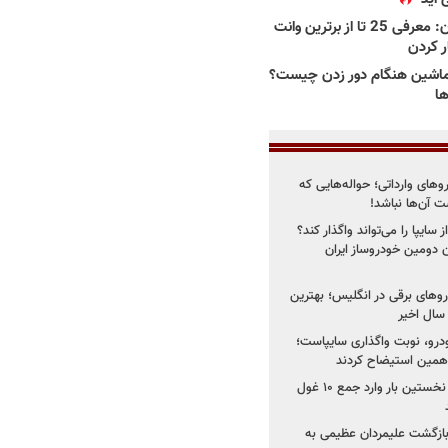
بهترین وانت ها در ایران: معرفی 25 تا از برترین وانت
ار کردن
اشین هنگام دور زدن چیست؟
ها
روهای وارداتی؛ حواله‌هایی که
 آن‌ها نباشد!
سایپا را می‌تواند واگذار کند؟
 دومین خودروساز ایران
های برقی در انگلیس؛ بهترین
خودرو، نوبت واگذاری سایپاست؛
ی همین استیضاح کردند
۳ خودروساز چینی برای نخستین بار وارد جمع ۱۰ غول
د؛ بازگشت علیمردان عظیمی به