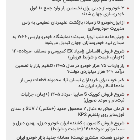
۳ خودروساز چینی برای نخستین بار وارد جمع ۱۰ غول
خودروسازی جهان شدند
از ایران‌خودرو تا زامیاد؛ بازگشت علیمردان عظیمی به راس
مدیریت خودروسازی
چینی‌ها به قلب اروپا رسیدند؛ نمایشگاه خودرو پاریس ۲۰۲۶ به
میدان نبرد خودروسازان جهان تبدیل می‌شود
شروع فروش اقساطی زامیاد EX کمپرسی و مسقف -مرداد۱۴۰۵
(+زمان، قیمت و شرایط فروش)
راز واردات ۷۵ هزار خودرو در سال ۱۴۰۵؛ تنظیم بازار یا تضمین
درآمد ۴۲۰ هزار میلیاردی دولت؟
خبر خوب برای خریداران نیسان ترا؛ محموله قطعات پس از
ماه‌ها انتظار وارد ایران شد
شروع فروش کوییک S سایپا -مرداد ۱۴۰۵ (+زمان، جزئیات
ثبت‌نام و موعد تحویل)
کرمان موتور به دنبال ۲ محصول جدید (+عکس) / SUV و سدان
فول‌سایز روی پلتفرم KP2
شروع فروش کامیون و کشنده ایران خودرو دیزل، بهمن دیزل و
سیبا موتور -مرداد۱۴۰۵ (+قیمت و شرایط)
خودرو هست، مشتری نیست؛ معادله جدید بازار خودرو ایران