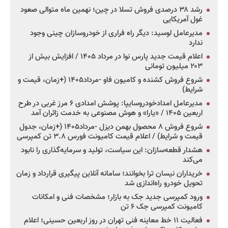
رشد ۳۸ درصدی فروش تسلا در چین؛ نهمین ماه متوالی صعود
غول آمریکایی
مدیرعامل لوسید: دیگر راه فراری از خودروسازان چینی وجود
ندارد
اعلام قیمت جدید پارس نوا در مرداد ۱۴۰۵ / افزایش بیش از
۲۰۳ میلیون تومانی
شروع فروش کشنده و کامیون فاو -مرداد۱۴۰۵ (+زمان، قیمت و
شرایط)
مدیرعامل امدادخودروسایپا: پوشش امدادی ۶ مرز غربی در طرح
اربعین ۱۴۰۵ / «یارا» و هوش مصنوعی به خدمت زائران آمد
شروع فروش ۸ محصول بهمن دیزل -مرداد۱۴۰۵ (+زمان، جدول
قیمت و شرایط) / اعلام قیمت کامیونت فورس ۳.۸ تن کمپرسی
هشدار قطعه‌سازان: این سیاست، تولید و سرمایه‌گذاری را نابود
می‌کند
خریداران نیسان ترا بخوانند؛ سامانه آنلاین پیگیری قرارداد و زمان
تحویل خودرو راه‌اندازی شد
ورود کمپرسی جدید جک به بازار؛ مشخصات فنی و امکانات
کامیونت کمپرسی جک ۶ تن
فعالیت ۱۱ خط معاینه فنی تهران در روز اربعین حسینی؛ اعلام