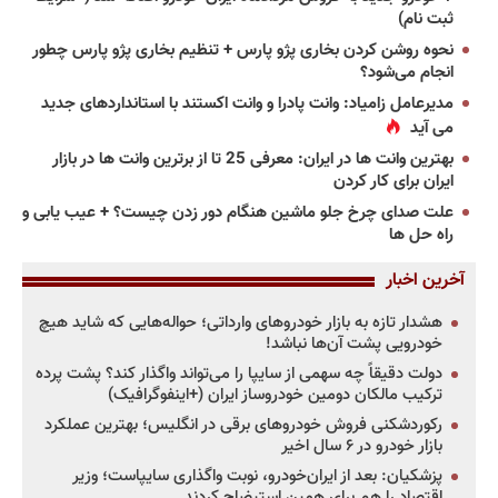
ثبت نام)
نحوه روشن کردن بخاری پژو پارس + تنظیم بخاری پژو پارس چطور
انجام می‌شود؟
مدیرعامل زامیاد: وانت پادرا و وانت اکستند با استانداردهای جدید
می آید
بهترین وانت ها در ایران: معرفی 25 تا از برترین وانت ها در بازار
ایران برای کار کردن
علت صدای چرخ جلو ماشین هنگام دور زدن چیست؟ + عیب یابی و
راه حل ها
آخرین اخبار
هشدار تازه به بازار خودروهای وارداتی؛ حواله‌هایی که شاید هیچ
خودرویی پشت آن‌ها نباشد!
دولت دقیقاً چه سهمی از سایپا را می‌تواند واگذار کند؟ پشت پرده
ترکیب مالکان دومین خودروساز ایران (+اینفوگرافیک)
رکوردشکنی فروش خودروهای برقی در انگلیس؛ بهترین عملکرد
بازار خودرو در ۶ سال اخیر
پزشکیان: بعد از ایران‌خودرو، نوبت واگذاری سایپاست؛ وزیر
اقتصاد را هم برای همین استیضاح کردند