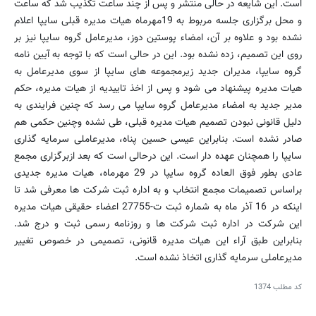
است. این شایعه در حالی منتشر و پس از چند ساعت تکذیب شد که ساعت
و محل برگزاری جلسه مربوط به 19مهرماه هیات مدیره قبلی سایپا اعلام
نشده بود و علاوه بر آن، امضاء پوستین دوز، مدیرعامل گروه سایپا نیز بر
روی این تصمیم، زده نشده بود. این در حالی است که با توجه به آیین نامه
گروه سایپا، مدیران جدید زیرمجموعه های سایپا از سوی مدیرعامل به
هیات مدیره پیشنهاد می شود و پس از اخذ تاییدیه از هیات مدیره، حکم
مدیر جدید به امضاء مدیرعامل گروه سایپا می رسد که چنین فرایندی به
دلیل قانونی نبودن تصمیم هیات مدیره قبلی، طی نشده وچنین حکمی هم
صادر نشده است. بنابراین عیسی حسین پناه، مدیرعاملی سرمایه گذاری
سایپا را همچنان عهده دار است. این درحالی است که بعد ازبرگزاری مجمع
عادی بطور فوق العاده گروه سایپا در 29 مهرماه، هیات مدیره جدیدی
براساس تصمیمات مجمع انتخاب و به اداره ثبت شرکت ها معرفی شد تا
اینکه در 16 آذر ماه به شماره ثبت ت-27755 اعضاء حقیقی هیات مدیره
این شرکت در اداره ثبت شرکت ها و روزنامه رسمی ثبت و درج شد.
بنابراین طبق آراء این هیات مدیره قانونی، تصمیمی در خصوص تغییر
مدیرعاملی سرمایه گذاری اتخاذ نشده است.
کد مطلب
1374