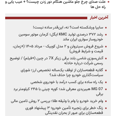
علت صدای چرخ جلو ماشین هنگام دور زدن چیست؟ + عیب یابی و
راه حل ها
آخرین اخبار
سایپا ورشکسته است؟ نه، این‌قدر ساده نیست!
رشد ۳۷۲ درصدی تولید KMC ایگل؛ کرمان موتور سومین
خودروساز سواری ایران ماند
شروع فروش سیتروئن و ۲ مدل کوییک - مرداد ۱۴۰۵ (+زمان،
قیمت و شرایط فروش)
آتش‌سوزی شاسی بلند برقی زیکر 7X در چین (+فیلم) / توضیح
رسمی شرکت درباره حادثه
گلایه قطعه‌سازان از توقف یک‌ساله تخصیص ارز؛ شورای
سیاست‌گذاری خودرو چرا حذف شد؟
یک راه ساده برای کسب درآمد با خودروی شخصی
MG 07 هیبریدی معرفی شد؛ کوپه چینی با ۲۴۵ کیلومتر برد
برقی
وام خرید خودرو یا وام با وثیقه طلا؛ بررسی ۲ روش تامین مالی
زنگ خطر برای زنجیره تأمین خودرو؛ ۳ پیشنهاد فوری
قطعه‌سازان برای عبور از بحران نقدینگی