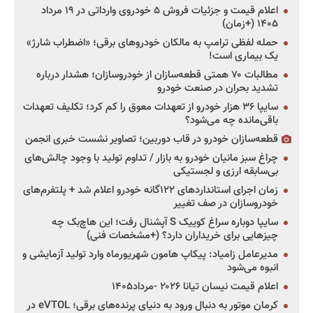
اعلام قیمت و جزئیات فروش ۵ خودروی وارداتی در ۱۹ مرداد
۱۴۰۵ (+زمان)
حمله لفظی ترامپ به مالکان خودروهای برقی؛ «اضطراب شارژ»
یک بیماری است!
مطالبات ۷۰ همتی قطعه‌سازان از خودروسازان؛ هشدار درباره
تشدید بحران در صنعت خودرو
سایپا ۳۶ هزار خودرو از تعهدات معوق را کم کرد؛ تکلیف تعهدات
باقی‌مانده چه می‌شود؟
قطعه‌سازان خودرو در قاب دوربین؛ تصاویر نشست خبری انجمن
چراغ سبز مانیان خودرو به بازار / تداوم تولید با وجود چالش‌های
بی‌سابقه ارزی و لجستیکی
زمان اجرای استانداردهای ۱۲۲گانه خودرو اعلام شد + پلتفرم‌های
خودروسازان در صف تغییر
سایپا دوباره سراغ کوییک S آپشنال رفت؛ این هاچ‌بک چه
چیزهایی برای خریداران دارد؟ (+مشخصات فنی)
مدیرعامل زامیاد: پیکاپ هامون شهریورماه وارد تولید آزمایشی و
انبوه می‌شود
اعلام قیمت نیسان تیانا ۲۰۲۶ -مرداد۱۴۰۵
کرمان موتور به دنبال ورود به دنیای پرنده‌های برقی؛ eVTOL در