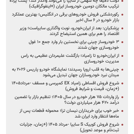
دولت دقیقاً چه سهمی از سایپا را می‌تواند واگذار کند؟ پشت پرده
ترکیب مالکان دومین خودروساز ایران (+اینفوگرافیک)
رکوردشکنی فروش خودروهای برقی در انگلیس؛ بهترین عملکرد
بازار خودرو در ۶ سال اخیر
پزشکیان: بعد از ایران‌خودرو، نوبت واگذاری سایپاست؛ وزیر
اقتصاد را هم برای همین استیضاح کردند
۳ خودروساز چینی برای نخستین بار وارد جمع ۱۰ غول
خودروسازی جهان شدند
از ایران‌خودرو تا زامیاد؛ بازگشت علیمردان عظیمی به راس
مدیریت خودروسازی
چینی‌ها به قلب اروپا رسیدند؛ نمایشگاه خودرو پاریس ۲۰۲۶ به
میدان نبرد خودروسازان جهان تبدیل می‌شود
شروع فروش اقساطی زامیاد EX کمپرسی و مسقف -مرداد۱۴۰۵
(+زمان، قیمت و شرایط فروش)
راز واردات ۷۵ هزار خودرو در سال ۱۴۰۵؛ تنظیم بازار یا تضمین
درآمد ۴۲۰ هزار میلیاردی دولت؟
خبر خوب برای خریداران نیسان ترا؛ محموله قطعات پس از
ماه‌ها انتظار وارد ایران شد
شروع فروش کوییک S سایپا -مرداد ۱۴۰۵ (+زمان، جزئیات
ثبت‌نام و موعد تحویل)