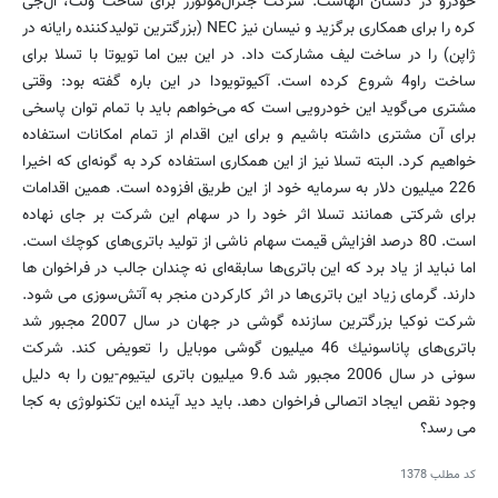
خودرو در دستان آنهاست. شركت جنرال‌موتورز برای ساخت ولت، ال‌جی
كره را برای همكاری برگزید و نیسان نیز NEC (بزرگترین تولیدكننده رایانه در
ژاپن) را در ساخت لیف مشاركت داد. در این بین اما تویوتا با تسلا برای
ساخت راو4 شروع كرده است. آكیوتویودا در این باره گفته بود: وقتی
مشتری می‌گوید این خودرویی است كه می‌خواهم باید با تمام توان پاسخی
برای آن مشتری داشته باشیم و برای این اقدام از تمام امكانات استفاده
خواهیم كرد. البته تسلا نیز از این همكاری استفاده كرد به گونه‌ای كه اخیرا
226 میلیون دلار به سرمایه خود از این طریق افزوده است. همین اقدامات
برای شركتی همانند تسلا اثر خود را در سهام این شركت بر جای نهاده
است. 80 درصد افزایش قیمت سهام ناشی از تولید باتری‌های كوچك است.
اما نباید از یاد برد كه این باتری‌ها سابقه‌ای نه چندان جالب در فراخوان ها
دارند. گرمای زیاد این باتری‌‌ها در اثر كاركردن منجر به آتش‌سوزی می شود.
شركت نوكیا بزرگترین سازنده گوشی در جهان در سال 2007 مجبور شد
باتری‌های پاناسونیك 46 میلیون گوشی موبایل را تعویض كند. شركت
سونی در سال 2006 مجبور شد 9.6 میلیون باتری لیتیوم-یون را به دلیل
وجود نقص ایجاد اتصالی فراخوان دهد. باید دید آینده این تكنولوژی به كجا
می رسد؟
کد مطلب
1378