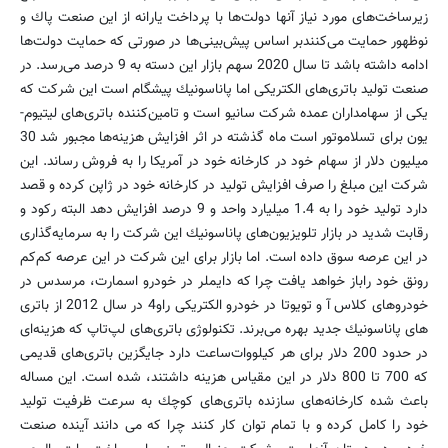
زیرساخت‌های مورد نیاز آنها دولت‌ها با پرداخت یارانه از این صنعت پاك و
نوظهور حمایت می‌كنندبر اساس پیش‌بینی‌ها در صورتی كه حمایت دولت‌ها
ادامه داشته باشد تا سال 2020 سهم بازار این دسته به 9 درصد می‌رسد. در
صنعت تولید باتری‌های الكتریكی اما پاناسونیك پیشگام است این شركت كه
یكی از سهامداران عمده شركت سانیو است و تامین‌كننده باتری‌های لیتیوم-
یون برای تسلاموتور است ماه گذشته در اثر افزایش هزینه‌ها مجبور شد 30
میلیون دلار از سهام خود در كارخانه خود در آمریكا را به فروش رساند. این
شركت این مبلغ را صرف افزایش تولید در كارخانه خود در ژاپن كرده و قصد
دارد تولید خود را به 1.4 میلیارد واحد و 9 درصد افزایش دهد البته ركود و
رقابت شدید در بازار تلویزیون‌‌های پاناسونیك این شركت را به سرمایه‌گذاری
در این عرصه سوق داده است. اما بازار برای این شركت در این عرصه كم‌كم
رونق خود راباز خواهد یافت چرا كه دایملر در خودرو اسمارت، مرسدس در
خودروهای كلاس آ و تویوتا در خودرو الكتریكی راو4 در سال 2012 از باتری‌
های پاناسونیك جدید بهره می‌برند. تكنولوژی باتری‌های لپ‌تاپ كه هزینه‌ای
در حدود 200 دلار برای هر كیلووات‌ساعت دارد جایگزین باتری‌های قدیمی
كه 700 تا 800 دلار در این مقیاس هزینه‌ داشتند، شده است. این مساله
باعث شده كارخانه‌های سازنده باتری‌های كوچك به سرعت ظرفیت تولید
خود را كامل كرده و با تمام توان كار كنند چرا كه می دانند آینده صنعت