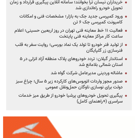
خریداران نیسان ترا بخوانند؛ سامانه آنلاین پیگیری قرارداد و زمان
تحویل خودرو راه‌اندازی شد
ورود کمپرسی جدید جک به بازار؛ مشخصات فنی و امکانات
کامیونت کمپرسی جک ۶ تن
فعالیت ۱۱ خط معاینه فنی تهران در روز اربعین حسینی؛ اعلام
ساعت کار مراکز معاینه فنی پایتخت
از تولید فنر خودرو تا تولد یک نماد بورسی؛ روایت سفر به قلب
فنرسازی زر گلپایگان
استاندار گیلان: تردد خودروهای پلاک منطقه آزاد انزلی در ۵
استان شمالی بلامانع شد
ماشاله وردینی مدیرعامل شرکت گواه شد
صدور مجوز واردات اتوبوس‌های کارکرده زیر ۵ سال؛ چراغ سبز
دولت برای نوسازی ناوگان حمل‌ونقل عمومی
پیگیری تحویل خودروهای پرشیا خودرو از طریق میز خدمات
سراسری (+راهنمای کامل)