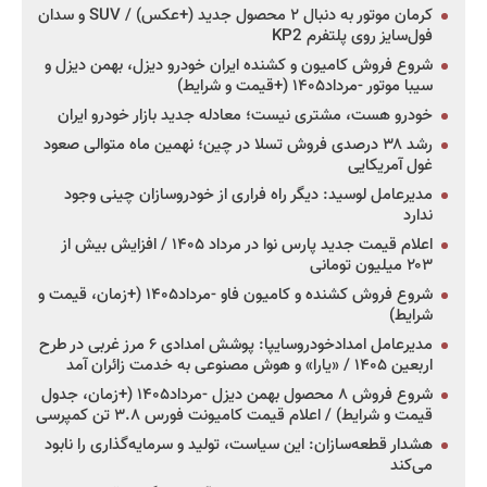
کرمان موتور به دنبال ۲ محصول جدید (+عکس) / SUV و سدان
فول‌سایز روی پلتفرم KP2
شروع فروش کامیون و کشنده ایران خودرو دیزل، بهمن دیزل و
سیبا موتور -مرداد۱۴۰۵ (+قیمت و شرایط)
خودرو هست، مشتری نیست؛ معادله جدید بازار خودرو ایران
رشد ۳۸ درصدی فروش تسلا در چین؛ نهمین ماه متوالی صعود
غول آمریکایی
مدیرعامل لوسید: دیگر راه فراری از خودروسازان چینی وجود
ندارد
اعلام قیمت جدید پارس نوا در مرداد ۱۴۰۵ / افزایش بیش از
۲۰۳ میلیون تومانی
شروع فروش کشنده و کامیون فاو -مرداد۱۴۰۵ (+زمان، قیمت و
شرایط)
مدیرعامل امدادخودروسایپا: پوشش امدادی ۶ مرز غربی در طرح
اربعین ۱۴۰۵ / «یارا» و هوش مصنوعی به خدمت زائران آمد
شروع فروش ۸ محصول بهمن دیزل -مرداد۱۴۰۵ (+زمان، جدول
قیمت و شرایط) / اعلام قیمت کامیونت فورس ۳.۸ تن کمپرسی
هشدار قطعه‌سازان: این سیاست، تولید و سرمایه‌گذاری را نابود
می‌کند