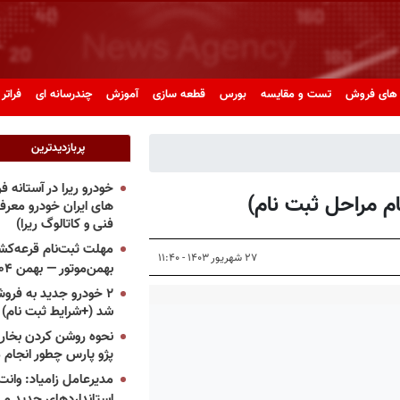
های فروش
تست و مقایسه
بورس
قطعه سازی
آموزش
چندرسانه ای
فراتر 
پربازدیدترین
خودرو ریرا در آستانه 
ام مراحل ثبت نام)
های ایران خودرو معر
فنی و کاتالوگ ریرا)
مهلت ثبت‌نام قرعه‌کشی
۲۷ شهریور ۱۴۰۳ - ۱۱:۴۰
بهمن‌موتور — بهمن ۱۴۰۴
۲ خودرو جدید به فروش
شد (+شرایط ثبت نام)
نحوه روشن کردن بخاری
پژو پارس چطور انجام 
مدیرعامل زامیاد: وانت 
استانداردهای جدید می