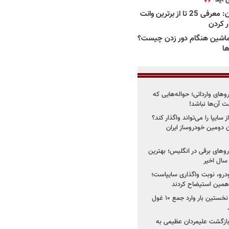
بهترین وانت ها در ایران: معرفی 25 تا از برترین وانت
ار کردن
اشین هنگام دور زدن چیست؟
ها
روهای وارداتی؛ حواله‌هایی که
 آن‌ها نباشد!
سایپا را می‌تواند واگذار کند؟
 دومین خودروساز ایران
های برقی در انگلیس؛ بهترین
خودرو، نوبت واگذاری سایپاست؛
ی همین استیضاح کردند
۳ خودروساز چینی برای نخستین بار وارد جمع ۱۰ غول
د؛ بازگشت علیمردان عظیمی به