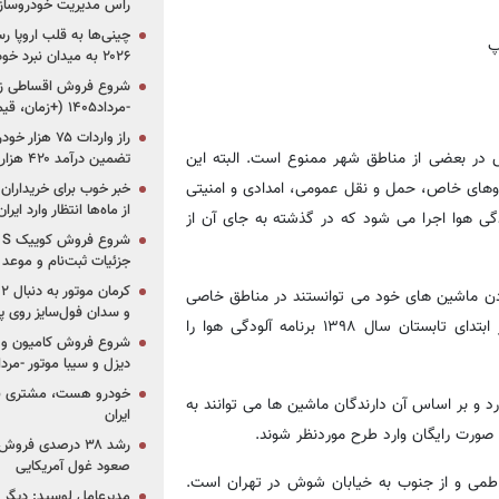
راس مدیریت خودروساز
چینی‌ها به قلب اروپا ر
۲۰۲۶ به میدان نبرد خودروسازان جهان تبدیل می‌شود
-مرداد۱۴۰۵ (+زمان، قیمت و شرایط فروش)
 در بعضی از مناطق شهر ممنوع است. البته این
تضمین درآمد ۴۲۰ هزار میلیاردی دولت؟
روهای خاص، حمل و نقل عمومی، امدادی و امنیتی
خبر خوب برای خریداران
از ماه‌ها انتظار وارد ایر
گی هوا اجرا می شود که در گذشته به جای آن از
جزئیات ثبت‌نام و موعد
ودن ماشین های خود می توانستند در مناطق خاصی
و سدان فول‌سایز روی پلتف
از شهر تردد داشته باشند. این برنامه مدت زیادی طول نکشید و در ابتدای تابستان سال ۱۳۹۸ برنامه آلودگی هوا را
شروع فروش کامیون و ک
دیزل و سیبا موتور -مرداد۱۴۰۵ (+قیمت و شرای
خودرو هست، مشتری نیس
رد و بر اساس آن دارندگان ماشین ها می توانند به
ایران
رشد ۳۸ درصدی فر
صعود غول آمریکایی
اطمی و از جنوب به خیابان شوش در تهران است.
مدیرعامل لوسید: دیگر ر