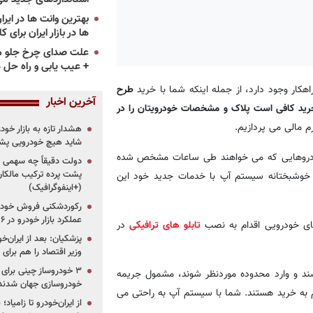
ها در بازار ایران برای ک
علت صدای چرخ جلو م
+ عیب یابی و راه حل 
هکار وجود دارد، از جمله اینکه شما با خرید
طرح
آخرین اخبار
خرید کافی است پلاک و مشخصات خودرویتان را در
رم مالی می پردازیم.
هشدار تازه به بازار خود
شاید هیچ خودرویی پشت
خودروهایی که می خواهند طی ساعات مشخص شده
دولت دقیقاً چه سهمی از 
پشت پرده ترکیب مالکان
. خوشبختانه سیستم آپ با خدمات جدید خود این
(+اینفوگرافیک)
رکوردشکنی فروش خودرو
عملکرد بازار خودرو در ۶ سال اخیر
ضای خودرویی اقدام به نصب
تابلو های ترافیکی
در
پزشکیان: بعد از ایران‌
وزیر اقتصاد را هم برا
ند و وارد محدوده موردنظر شوند، مشمول جریمه
خودروسازی جهان شدند
زم به خرید هستند. شما با سیستم آپ به راحتی می
از ایران‌خودرو تا زامیا