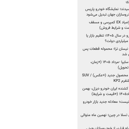
ی
سیدند؛ نمایشگاه خودرو پاریس
شروع فروش اقساطی زامیاد EX کمپرسی و مسقف
راز واردات ۷۵ هزار خودرو در سال ۱۴۰۵؛ تنظیم بازار یا
 نیسان ترا؛ محموله قطعات پس
ان شد
شروع فروش کوییک S سایپا -مرداد ۱۴۰۵ (+زمان،
 تحویل)
کرمان موتور به دنبال ۲ محصول جدید (+عکس) / SUV
رم KP2
شنده ایران خودرو دیزل، بهمن
ط)
ت؛ معادله جدید بازار خودرو
وش تسلا در چین؛ نهمین ماه متوالی
اه فراری از خودروسازان چینی