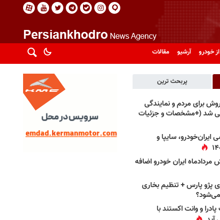
از خودرو
آرشیو
مقالات
پربحث ترین
فروش برای مردم و نمایندگی
فی شد (+مشخصات و جزئیات
 ایران‌خودرو، سایپا و
 مردادماه ایران خودرو اضافه
 پژو پارس + تنظیم بخاری
می‌شود؟
پادرا و وانت اکستند با
 آید