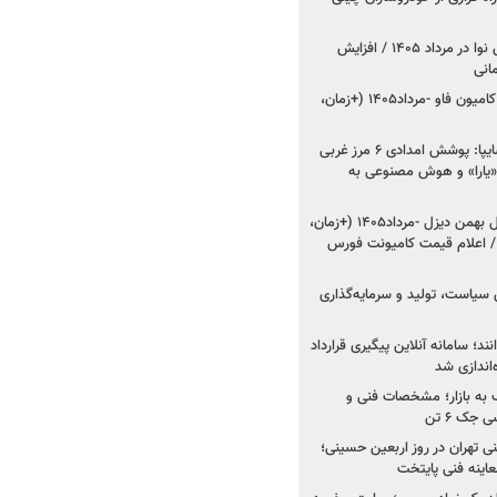
اعلام قیمت جدید پارس نوا در مرداد ۱۴۰۵ / افزایش
شروع فروش کشنده و کامیون فاو -مرداد۱۴۰۵ (+زمان،
مدیرعامل امدادخودروسایپا: پوشش امدادی ۶ مرز غربی
رح اربعین ۱۴۰۵ / «یارا» و هوش مصنوعی به
شروع فروش ۸ محصول بهمن دیزل -مرداد۱۴۰۵ (+زمان،
 اعلام قیمت کامیونت فورس
 سیاست، تولید و سرمایه‌گذاری
نند؛ سامانه آنلاین پیگیری قرارداد
‌اندازی شد
به بازار؛ مشخصات فنی و
جک ۶ تن
اینه فنی تهران در روز اربعین حسینی؛
عاینه فنی پایتخت