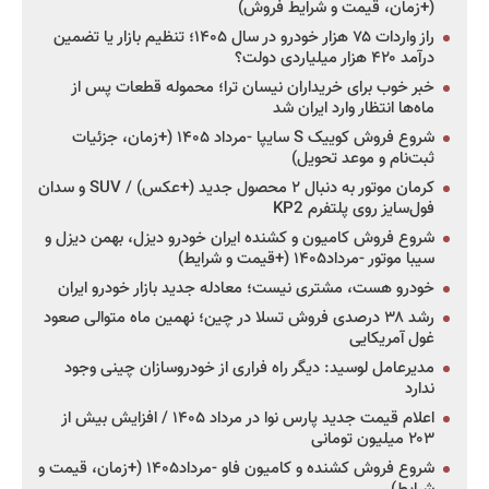
(+زمان، قیمت و شرایط فروش)
راز واردات ۷۵ هزار خودرو در سال ۱۴۰۵؛ تنظیم بازار یا تضمین
درآمد ۴۲۰ هزار میلیاردی دولت؟
خبر خوب برای خریداران نیسان ترا؛ محموله قطعات پس از
ماه‌ها انتظار وارد ایران شد
شروع فروش کوییک S سایپا -مرداد ۱۴۰۵ (+زمان، جزئیات
ثبت‌نام و موعد تحویل)
کرمان موتور به دنبال ۲ محصول جدید (+عکس) / SUV و سدان
فول‌سایز روی پلتفرم KP2
شروع فروش کامیون و کشنده ایران خودرو دیزل، بهمن دیزل و
سیبا موتور -مرداد۱۴۰۵ (+قیمت و شرایط)
خودرو هست، مشتری نیست؛ معادله جدید بازار خودرو ایران
رشد ۳۸ درصدی فروش تسلا در چین؛ نهمین ماه متوالی صعود
غول آمریکایی
مدیرعامل لوسید: دیگر راه فراری از خودروسازان چینی وجود
ندارد
اعلام قیمت جدید پارس نوا در مرداد ۱۴۰۵ / افزایش بیش از
۲۰۳ میلیون تومانی
شروع فروش کشنده و کامیون فاو -مرداد۱۴۰۵ (+زمان، قیمت و