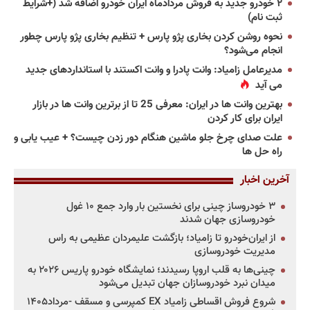
۲ خودرو جدید به فروش مردادماه ایران خودرو اضافه شد (+شرایط
ثبت نام)
نحوه روشن کردن بخاری پژو پارس + تنظیم بخاری پژو پارس چطور
انجام می‌شود؟
مدیرعامل زامیاد: وانت پادرا و وانت اکستند با استانداردهای جدید
می آید
بهترین وانت ها در ایران: معرفی 25 تا از برترین وانت ها در بازار
ایران برای کار کردن
علت صدای چرخ جلو ماشین هنگام دور زدن چیست؟ + عیب یابی و
راه حل ها
آخرین اخبار
۳ خودروساز چینی برای نخستین بار وارد جمع ۱۰ غول
خودروسازی جهان شدند
از ایران‌خودرو تا زامیاد؛ بازگشت علیمردان عظیمی به راس
مدیریت خودروسازی
چینی‌ها به قلب اروپا رسیدند؛ نمایشگاه خودرو پاریس ۲۰۲۶ به
میدان نبرد خودروسازان جهان تبدیل می‌شود
شروع فروش اقساطی زامیاد EX کمپرسی و مسقف -مرداد۱۴۰۵