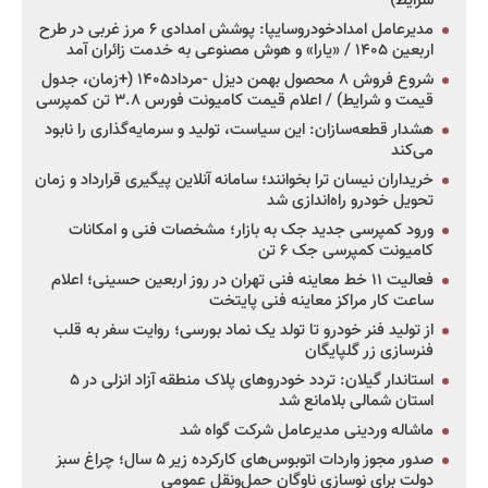
شرایط)
مدیرعامل امدادخودروسایپا: پوشش امدادی ۶ مرز غربی در طرح
اربعین ۱۴۰۵ / «یارا» و هوش مصنوعی به خدمت زائران آمد
شروع فروش ۸ محصول بهمن دیزل -مرداد۱۴۰۵ (+زمان، جدول
قیمت و شرایط) / اعلام قیمت کامیونت فورس ۳.۸ تن کمپرسی
هشدار قطعه‌سازان: این سیاست، تولید و سرمایه‌گذاری را نابود
می‌کند
خریداران نیسان ترا بخوانند؛ سامانه آنلاین پیگیری قرارداد و زمان
تحویل خودرو راه‌اندازی شد
ورود کمپرسی جدید جک به بازار؛ مشخصات فنی و امکانات
کامیونت کمپرسی جک ۶ تن
فعالیت ۱۱ خط معاینه فنی تهران در روز اربعین حسینی؛ اعلام
ساعت کار مراکز معاینه فنی پایتخت
از تولید فنر خودرو تا تولد یک نماد بورسی؛ روایت سفر به قلب
فنرسازی زر گلپایگان
استاندار گیلان: تردد خودروهای پلاک منطقه آزاد انزلی در ۵
استان شمالی بلامانع شد
ماشاله وردینی مدیرعامل شرکت گواه شد
صدور مجوز واردات اتوبوس‌های کارکرده زیر ۵ سال؛ چراغ سبز
دولت برای نوسازی ناوگان حمل‌ونقل عمومی