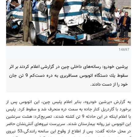
14697
پرشین خودرو: رسانه‌های داخلی چین در گزارشی اعلام كردند بر اثر
سقوط یك دستگاه اتوبوس مسافربری به دره دست‌كم 9 تن جان
خود را از دست دادند.
به گزارش «پرشین خودرو»، بنابر اعلام پلیس چین، این اتوبوس پس از
برخورد با گاردریل كنار جاده به سمت دره منحرف شد و سقوط كرد. پلیس
با اعلام اینكه در این حادثه 9 تن كشته شدند، تصریح‌كرد: هشت سرنشین
این اتوبوس نیز روانه بیمارستان شدند. سرپرست نیروهای آتش‌نشان حاضر
در محل حادثه گفت: پس از اطلاع از وقوع این سانحه رانندگی،53 نیروی