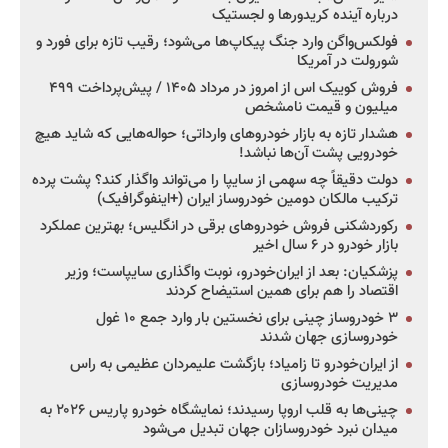
درباره آینده کریدورها و لجستیک
فولکس‌واگن وارد جنگ پیکاپ‌ها می‌شود؛ رقیب تازه برای فورد و
شورولت در آمریکا
فروش کوییک اس از امروز در مرداد ۱۴۰۵ / پیش‌پرداخت ۴۹۹
میلیون و قیمت نامشخص
هشدار تازه به بازار خودروهای وارداتی؛ حواله‌هایی که شاید هیچ
خودرویی پشت آن‌ها نباشد!
دولت دقیقاً چه سهمی از سایپا را می‌تواند واگذار کند؟ پشت پرده
ترکیب مالکان دومین خودروساز ایران (+اینفوگرافیک)
رکوردشکنی فروش خودروهای برقی در انگلیس؛ بهترین عملکرد
بازار خودرو در ۶ سال اخیر
پزشکیان: بعد از ایران‌خودرو، نوبت واگذاری سایپاست؛ وزیر
اقتصاد را هم برای همین استیضاح کردند
۳ خودروساز چینی برای نخستین بار وارد جمع ۱۰ غول
خودروسازی جهان شدند
از ایران‌خودرو تا زامیاد؛ بازگشت علیمردان عظیمی به راس
مدیریت خودروسازی
چینی‌ها به قلب اروپا رسیدند؛ نمایشگاه خودرو پاریس ۲۰۲۶ به
میدان نبرد خودروسازان جهان تبدیل می‌شود