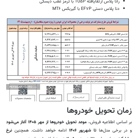
رانا پلاس ارتقایافته TU۵P با ترمز عقب دیسکی
دنا پلاس دستی EF۷P با گیربکس MT۶
زمان تحویل خودروها
بر اساس اطلاعیه فروش،
موعد تحویل خودروها از مهر ۱۴۰۵ آغاز می‌شود
و در برخی مدل‌ها
تا شهریور ۱۴۰۶
ادامه خواهد داشت. همچنین
نرخ