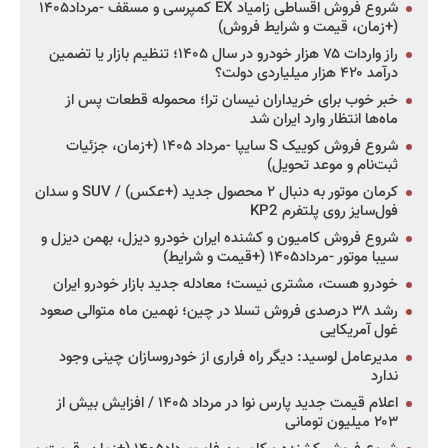
شروع فروش اقساطی زامیاد EX کمپرسی و مسقف -مرداد۱۴۰۵
(+زمان، قیمت و شرایط فروش)
راز واردات ۷۵ هزار خودرو در سال ۱۴۰۵؛ تنظیم بازار یا تضمین
درآمد ۴۲۰ هزار میلیاردی دولت؟
خبر خوب برای خریداران نیسان ترا؛ محموله قطعات پس از
ماه‌ها انتظار وارد ایران شد
شروع فروش کوییک S سایپا -مرداد ۱۴۰۵ (+زمان، جزئیات
ثبت‌نام و موعد تحویل)
کرمان موتور به دنبال ۲ محصول جدید (+عکس) / SUV و سدان
فول‌سایز روی پلتفرم KP2
شروع فروش کامیون و کشنده ایران خودرو دیزل، بهمن دیزل و
سیبا موتور -مرداد۱۴۰۵ (+قیمت و شرایط)
خودرو هست، مشتری نیست؛ معادله جدید بازار خودرو ایران
رشد ۳۸ درصدی فروش تسلا در چین؛ نهمین ماه متوالی صعود
غول آمریکایی
مدیرعامل لوسید: دیگر راه فراری از خودروسازان چینی وجود
ندارد
اعلام قیمت جدید پارس نوا در مرداد ۱۴۰۵ / افزایش بیش از
۲۰۳ میلیون تومانی