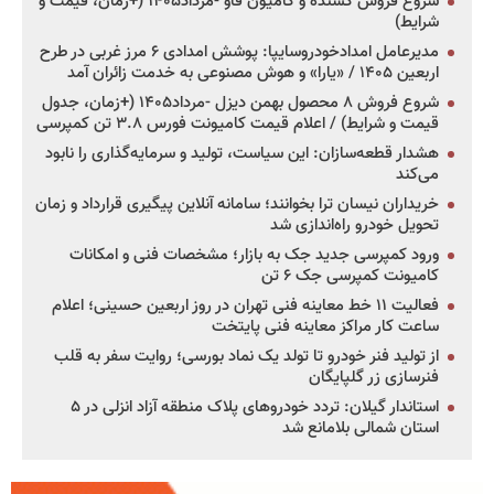
شروع فروش کشنده و کامیون فاو -مرداد۱۴۰۵ (+زمان، قیمت و
شرایط)
مدیرعامل امدادخودروسایپا: پوشش امدادی ۶ مرز غربی در طرح
اربعین ۱۴۰۵ / «یارا» و هوش مصنوعی به خدمت زائران آمد
شروع فروش ۸ محصول بهمن دیزل -مرداد۱۴۰۵ (+زمان، جدول
قیمت و شرایط) / اعلام قیمت کامیونت فورس ۳.۸ تن کمپرسی
هشدار قطعه‌سازان: این سیاست، تولید و سرمایه‌گذاری را نابود
می‌کند
خریداران نیسان ترا بخوانند؛ سامانه آنلاین پیگیری قرارداد و زمان
تحویل خودرو راه‌اندازی شد
ورود کمپرسی جدید جک به بازار؛ مشخصات فنی و امکانات
کامیونت کمپرسی جک ۶ تن
فعالیت ۱۱ خط معاینه فنی تهران در روز اربعین حسینی؛ اعلام
ساعت کار مراکز معاینه فنی پایتخت
از تولید فنر خودرو تا تولد یک نماد بورسی؛ روایت سفر به قلب
فنرسازی زر گلپایگان
استاندار گیلان: تردد خودروهای پلاک منطقه آزاد انزلی در ۵
استان شمالی بلامانع شد