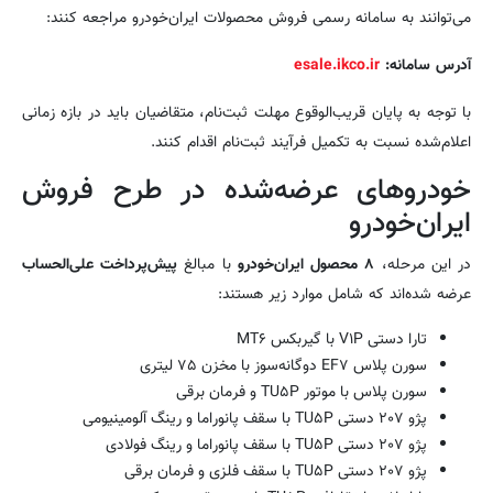
می‌توانند به سامانه رسمی فروش محصولات ایران‌خودرو مراجعه کنند:
آدرس سامانه:
esale.ikco.ir
با توجه به پایان قریب‌الوقوع مهلت ثبت‌نام، متقاضیان باید در بازه زمانی
اعلام‌شده نسبت به تکمیل فرآیند ثبت‌نام اقدام کنند.
خودروهای عرضه‌شده در طرح فروش
ایران‌خودرو
در این مرحله،
۸ محصول ایران‌خودرو
با مبالغ
پیش‌پرداخت علی‌الحساب
عرضه شده‌اند که شامل موارد زیر هستند:
تارا دستی V۱P با گیربکس MT۶
سورن پلاس EF۷ دوگانه‌سوز با مخزن ۷۵ لیتری
سورن پلاس با موتور TU۵P و فرمان برقی
پژو ۲۰۷ دستی TU۵P با سقف پانوراما و رینگ آلومینیومی
پژو ۲۰۷ دستی TU۵P با سقف پانوراما و رینگ فولادی
پژو ۲۰۷ دستی TU۵P با سقف فلزی و فرمان برقی