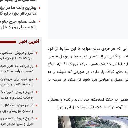
ها در بازار ایران برای ک
علت صدای چرخ جلو م
+ عیب یابی و راه حل 
آخرین اخبار
ی که هر فردی موقع مواجه با این شرایط از خود
ه و گاهی بر اثر تغییر دما و سایر عوامل طبیعی
-مرداد۱۴۰۵ (+زمان، قیمت و شرایط فروش)
ارد اما در حقیقت همین ترک کوچک اگر به موقع
تضمین درآمد ۴۲۰ هزار میلیاردی دولت؟
 های گزاف باز دارد، در صورتی که شیشه را به
خبر خوب برای خریداران
عمیق و طولانی می شود که علاوه بر هزینه بر
از ماه‌ها انتظار وارد ایر
جزئیات ثبت‌نام و موعد
 در حفظ استحکام بدنه، دید راننده و عملکرد
هرگونه ترک یا شکستگی اهمیت زیادی دارد.
و سدان فول‌سایز روی پلتف
شروع فروش کامیون و ک
دیزل و سیبا موتور -مرداد۱۴۰۵ (+قیمت و شرای