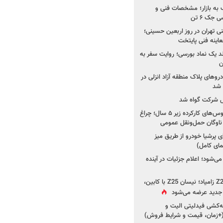
به بازار؛ مشخصات فنی و
جک ۶ تن
اینه فنی تهران در روز اربعین حسینی؛
عاینه فنی پایتخت
ولد یک نماد بورسی؛ روایت سفر به
ن
دروهای پلاک منطقه آزاد انزلی در
مل شرکت گواه شد
صدور مجوز واردات اتوبوس‌های کارکرده زیر ۵ سال؛ چراغ
ناوگان حمل‌ونقل عمومی
 پرشیا خودرو از طریق میز
ای کامل)
ی‌شود؛ اعلام جزئیات در آینده
جزئیات جدید از پروژه Z25 زامیاد؛ نیسان Z25 با کابین،
ر جدید عرضه می‌شود
کشی فیدلیتی الیت و