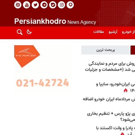
از خودرو
آرشیو
مقالات
پربحث ترین
فروش برای مردم و نمایندگی
فی شد (+مشخصات و جزئیات
 ایران‌خودرو، سایپا و
 مردادماه ایران خودرو اضافه
 پژو پارس + تنظیم بخاری
می‌شود؟
پادرا و وانت اکستند با
 آید