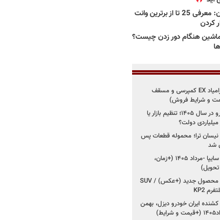
بهترین وانت ها در ایران: معرفی 25 تا از برترین وانت
ار کردن
اشین هنگام دور زدن چیست؟
ها
شروع فروش اقساطی زامیاد EX کمپرسی و مسقف
راز واردات ۷۵ هزار خودرو در سال ۱۴۰۵؛ تنظیم بازار یا
 نیسان ترا؛ محموله قطعات پس
ان شد
شروع فروش کوییک S سایپا -مرداد ۱۴۰۵ (+زمان،
 تحویل)
کرمان موتور به دنبال ۲ محصول جدید (+عکس) / SUV
رم KP2
شنده ایران خودرو دیزل، بهمن
ط)