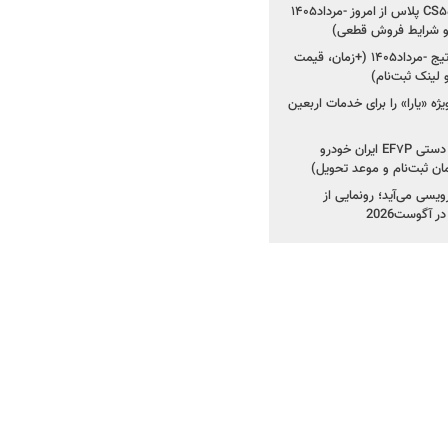
شروع ثبت‌نام چانگان CS۵۵ پلاس از امروز -مرداد۱۴۰۵
و شرایط فروش قطعی)
شروع فروش کیا اسپورتیج -مرداد۱۴۰۵ (+زمان، قیمت
ژه «یارا» را برای خدمات اربعین
شروع فروش دنا پلاس دستی EF۷P ایران خودرو
یسی می‌آید؛ رونمایی از