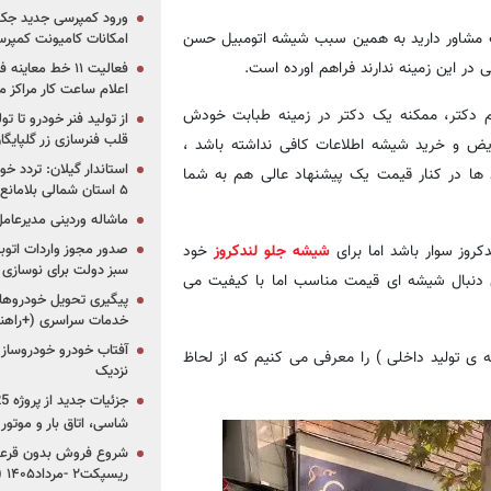
ورود کمپرسی جدید جک 
یک مشاور دارید به همین سبب شیشه اتومبیل حسن
امکانات کامیونت کمپرسی 
در این زمینه ندارند فراهم اورده است.
فعالیت ۱۱ خط مع
اعلام ساعت کار مراکز م
م دکتر، ممکنه یک دکتر در زمینه طبابت خودش
از تولید فنر خودرو تا ت
قلب فنرسازی زر گلپایگا
ویض و خرید شیشه اطلاعات کافی نداشته باشد ،
استاندار گیلان: تردد خو
ها در کنار قیمت یک پیشنهاد عالی هم به شما
۵ استان شمالی بلامانع شد
ماشاله وردینی مدیرعا
روز سوار باشد اما برای
شیشه جلو لندکروز
خود
سبز دولت برای نوسازی 
لی دنبال شیشه ای قیمت مناسب اما با کیفیت می
پیگیری تحویل خودروهای
خدمات سراسری (+راهنم
آفتاب خودرو خودروساز م
 ی تولید داخلی ) را معرفی می کنیم که از لحاظ
نزدیک
شاسی، اتاق بار و موتو
شروع فروش بدون قرعه‌
ریسپکت۲ -مرداد۱۴۰۵ (+زمان، قیمت و شرایط فروش)