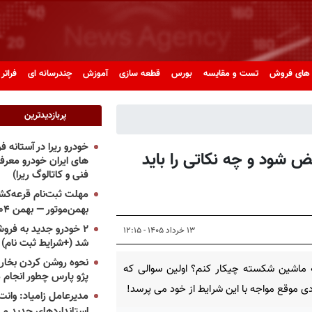
های فروش
تست و مقایسه
بورس
قطعه سازی
آموزش
چندرسانه ای
فراتر 
پربازدیدترین
خودرو ریرا در آستانه 
 شود و چه نکاتی را باید
های ایران خودرو معر
فنی و کاتالوگ ریرا)
مهلت ثبت‌نام قرعه‌کشی
بهمن‌موتور — بهمن ۱۴۰۴
۲ خودرو جدید به فروش
۱۳ خرداد ۱۴۰۵ - ۱۲:۱۵
شد (+شرایط ثبت نام)
نحوه روشن کردن بخاری
ماشین شکسته چیکار کنم؟ اولین سوالی که
پژو پارس چطور انجام 
ی موقع مواجه با این شرایط از خود می پرسد!
مدیرعامل زامیاد: وانت 
استانداردهای جدید می