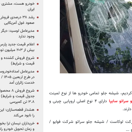
خودرو هست، مشتری نیس
ایران
رشد ۳۸ درصدی فر
صعود غول آمریکایی
مدیرعامل لوسید: دیگر ر
وجود ندارد
بیش از ۲۰۳ میلیون تومانی
قیمت و شرایط)
در ط
خدمت زائران آمد
ردیم، شیشه جلو تمامی خودرو ها از نوع لمینت
جدول قیمت و شرایط) /
سراتو سایپا
دارای ۴ نوع اصلی اروپایی چینی و
۳.۸ تن کمپرسی
هشدار قطعه‌سازان: این
را نابود می‌کند
شرکت لوکاست / شیشه جلو سراتو شرکت فوایو /
خریداران نیسان ترا بخوا
و زمان تحویل خودرو راه