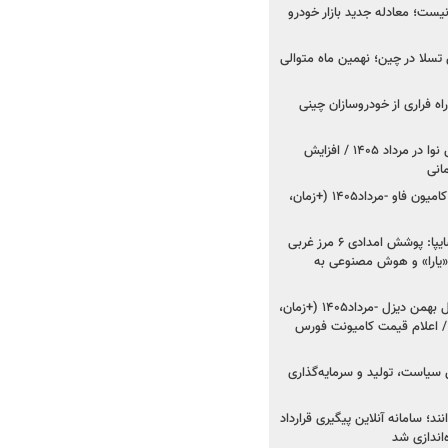
ت؛ معادله جدید بازار خودرو
وش تسلا در چین؛ نهمین ماه متوالی
اه فراری از خودروسازان چینی
اعلام قیمت جدید پارس نوا در مرداد ۱۴۰۵ / افزایش
شروع فروش کشنده و کامیون فاو -مرداد۱۴۰۵ (+زمان،
مدیرعامل امدادخودروسایپا: پوشش امدادی ۶ مرز غربی
رح اربعین ۱۴۰۵ / «یارا» و هوش مصنوعی به
شروع فروش ۸ محصول بهمن دیزل -مرداد۱۴۰۵ (+زمان،
 اعلام قیمت کامیونت فورس
 سیاست، تولید و سرمایه‌گذاری
نند؛ سامانه آنلاین پیگیری قرارداد
‌اندازی شد