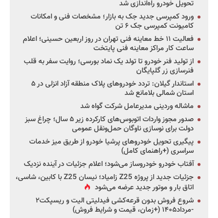
تحویل خودرو راه‌اندازی شد
ورود کمپرسی جدید جک به بازار؛ مشخصات فنی و امکانات
کامیونت کمپرسی جک ۶ تن
فعالیت ۱۱ خط معاینه فنی تهران در روز اربعین حسینی؛ اعلام
ساعت کار مراکز معاینه فنی پایتخت
از تولید فنر خودرو تا تولد یک نماد بورسی؛ روایت سفر به قلب
فنرسازی زر گلپایگان
استاندار گیلان: تردد خودروهای پلاک منطقه آزاد انزلی در ۵
استان شمالی بلامانع شد
ماشاله وردینی مدیرعامل شرکت گواه شد
صدور مجوز واردات اتوبوس‌های کارکرده زیر ۵ سال؛ چراغ سبز
دولت برای نوسازی ناوگان حمل‌ونقل عمومی
پیگیری تحویل خودروهای پرشیا خودرو از طریق میز خدمات
سراسری (+راهنمای کامل)
آفتاب خودرو خودروساز می‌شود؛ اعلام جزئیات در آینده نزدیک
جزئیات جدید از پروژه Z25 زامیاد؛ نیسان Z25 با کابین، شاسی،
اتاق بار و موتور جدید عرضه می‌شود
شروع فروش بدون قرعه‌کشی فیدلیتی الیت و ریسپکت۲
-مرداد۱۴۰۵ (+زمان، قیمت و شرایط فروش)