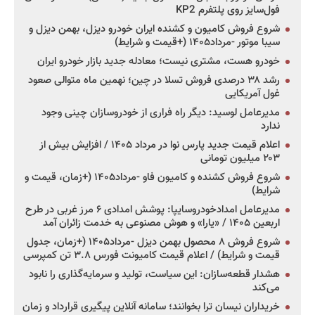
فول‌سایز روی پلتفرم KP2
شروع فروش کامیون و کشنده ایران خودرو دیزل، بهمن دیزل و
سیبا موتور -مرداد۱۴۰۵ (+قیمت و شرایط)
خودرو هست، مشتری نیست؛ معادله جدید بازار خودرو ایران
رشد ۳۸ درصدی فروش تسلا در چین؛ نهمین ماه متوالی صعود
غول آمریکایی
مدیرعامل لوسید: دیگر راه فراری از خودروسازان چینی وجود
ندارد
اعلام قیمت جدید پارس نوا در مرداد ۱۴۰۵ / افزایش بیش از
۲۰۳ میلیون تومانی
شروع فروش کشنده و کامیون فاو -مرداد۱۴۰۵ (+زمان، قیمت و
شرایط)
مدیرعامل امدادخودروسایپا: پوشش امدادی ۶ مرز غربی در طرح
اربعین ۱۴۰۵ / «یارا» و هوش مصنوعی به خدمت زائران آمد
شروع فروش ۸ محصول بهمن دیزل -مرداد۱۴۰۵ (+زمان، جدول
قیمت و شرایط) / اعلام قیمت کامیونت فورس ۳.۸ تن کمپرسی
هشدار قطعه‌سازان: این سیاست، تولید و سرمایه‌گذاری را نابود
می‌کند
خریداران نیسان ترا بخوانند؛ سامانه آنلاین پیگیری قرارداد و زمان