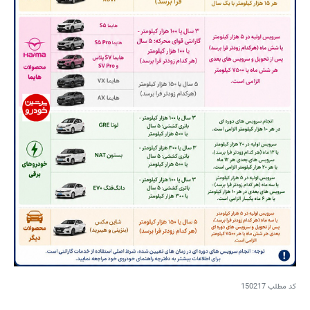
کد مطلب
150217