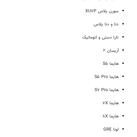
سورن پلاس XU۷P
دنا و دنا پلاس
تارا دستی و اتوماتیک
آریسان ۲
هایما S۵
هایما S۵ Pro
هایما S۷ Pro
هایما ۷X
هایما ۸X
لونا GRE