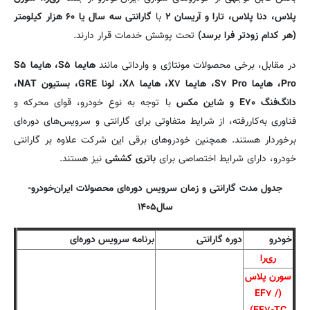
پلاس، دنا پلاس، تارا و آریسان ۲
با
گارانتی سه سال یا ۶۰ هزار کیلومتر
(هر کدام زودتر فرا برسد)
تحت پوشش خدمات قرار دارند.
در مقابل، برخی محصولات مونتاژی و وارداتی مانند
هایما S۵، هایما S۵
Pro، هایما S۷ Pro، هایما X۷، هایما X۸، لونا GRE، بستیون NAT،
دانگ‌فنگ E۷۰ و شاین مکس
با توجه به نوع خودرو، قوای محرکه و
فناوری به‌کاررفته، از شرایط متفاوتی برای گارانتی و سرویس‌های دوره‌ای
برخوردار هستند. همچنین خودروهای برقی این شرکت علاوه بر گارانتی
خودرو، دارای شرایط اختصاصی برای
باتری کششی
نیز هستند.
جدول مدت گارانتی و زمان سرویس دوره‌ای محصولات ایران‌خودرو-
سال۱۴۰۵
خودرو
دوره گارانتی
برنامه سرویس دوره‌ای
ری‌را
سورن پلاس
(EF۷ /