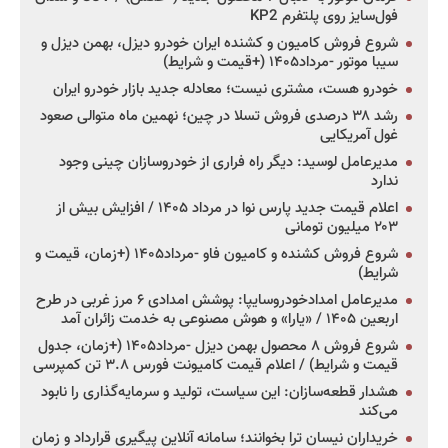
فول‌سایز روی پلتفرم KP2
شروع فروش کامیون و کشنده ایران خودرو دیزل، بهمن دیزل و
سیبا موتور -مرداد۱۴۰۵ (+قیمت و شرایط)
خودرو هست، مشتری نیست؛ معادله جدید بازار خودرو ایران
رشد ۳۸ درصدی فروش تسلا در چین؛ نهمین ماه متوالی صعود
غول آمریکایی
مدیرعامل لوسید: دیگر راه فراری از خودروسازان چینی وجود
ندارد
اعلام قیمت جدید پارس نوا در مرداد ۱۴۰۵ / افزایش بیش از
۲۰۳ میلیون تومانی
شروع فروش کشنده و کامیون فاو -مرداد۱۴۰۵ (+زمان، قیمت و
شرایط)
مدیرعامل امدادخودروسایپا: پوشش امدادی ۶ مرز غربی در طرح
اربعین ۱۴۰۵ / «یارا» و هوش مصنوعی به خدمت زائران آمد
شروع فروش ۸ محصول بهمن دیزل -مرداد۱۴۰۵ (+زمان، جدول
قیمت و شرایط) / اعلام قیمت کامیونت فورس ۳.۸ تن کمپرسی
هشدار قطعه‌سازان: این سیاست، تولید و سرمایه‌گذاری را نابود
می‌کند
خریداران نیسان ترا بخوانند؛ سامانه آنلاین پیگیری قرارداد و زمان