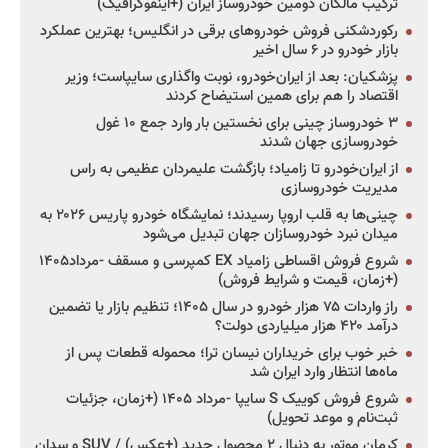
ترکیب مالکان دومین خودروساز ایران (+اینفوگرافیک)
رکوردشکنی فروش خودروهای برقی در انگلیس؛ بهترین عملکرد
بازار خودرو در ۶ سال اخیر
پزشکیان: بعد از ایران‌خودرو، نوبت واگذاری سایپاست؛ وزیر
اقتصاد را هم برای همین استیضاح کردند
۳ خودروساز چینی برای نخستین بار وارد جمع ۱۰ غول
خودروسازی جهان شدند
از ایران‌خودرو تا زامیاد؛ بازگشت علیمردان عظیمی به راس
مدیریت خودروسازی
چینی‌ها به قلب اروپا رسیدند؛ نمایشگاه خودرو پاریس ۲۰۲۶ به
میدان نبرد خودروسازان جهان تبدیل می‌شود
شروع فروش اقساطی زامیاد EX کمپرسی و مسقف -مرداد۱۴۰۵
(+زمان، قیمت و شرایط فروش)
راز واردات ۷۵ هزار خودرو در سال ۱۴۰۵؛ تنظیم بازار یا تضمین
درآمد ۴۲۰ هزار میلیاردی دولت؟
خبر خوب برای خریداران نیسان ترا؛ محموله قطعات پس از
ماه‌ها انتظار وارد ایران شد
شروع فروش کوییک S سایپا -مرداد ۱۴۰۵ (+زمان، جزئیات
ثبت‌نام و موعد تحویل)
کرمان موتور به دنبال ۲ محصول جدید (+عکس) / SUV و سدان