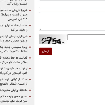
خدمت زائران آمد
جدول قیمت و شرایط) /
۳.۸ تن کمپرسی
هشدار قطعه‌سازان: این
را نابود می‌کند
خریداران نیسان ترا بخوا
و زمان تحویل خودرو راه
ورود کمپرسی جدید جک 
ارسال
امکانات کامیونت کمپرسی 
فعالیت ۱۱ خط مع
اعلام ساعت کار مراکز م
از تولید فنر خودرو تا ت
قلب فنرسازی زر گلپایگا
استاندار گیلان: تردد خو
۵ استان شمالی بلامانع شد
ماشاله وردینی مدیرعا
سبز دولت برای نوسازی 