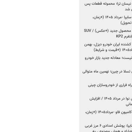
 نیسان ترا؛ محموله قطعات پس
ان شد
شروع فروش کوییک S سایپا -مرداد ۱۴۰۵ (+زمان،
 تحویل)
کرمان موتور به دنبال ۲ محصول جدید (+عکس) / SUV
رم KP2
شنده ایران خودرو دیزل، بهمن
ط)
ت؛ معادله جدید بازار خودرو
وش تسلا در چین؛ نهمین ماه متوالی
اه فراری از خودروسازان چینی
اعلام قیمت جدید پارس نوا در مرداد ۱۴۰۵ / افزایش
شروع فروش کشنده و کامیون فاو -مرداد۱۴۰۵ (+زمان،
مدیرعامل امدادخودروسایپا: پوشش امدادی ۶ مرز غربی
رح اربعین ۱۴۰۵ / «یارا» و هوش مصنوعی به