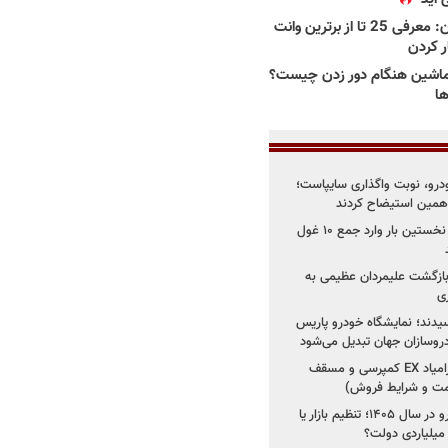
بهترین وانت ها در ایران: معرفی 25 تا از برترین وانت
ار کردن
اشین هنگام دور زدن چیست؟
ها
خودرو، نوبت واگذاری سایپاست؛
ی همین استیضاح کردند
۳ خودروساز چینی برای نخستین بار وارد جمع ۱۰ غول
د؛ بازگشت علیمردان عظیمی به
ی
سیدند؛ نمایشگاه خودرو پاریس
شروع فروش اقساطی زامیاد EX کمپرسی و مسقف
راز واردات ۷۵ هزار خودرو در سال ۱۴۰۵؛ تنظیم بازار یا