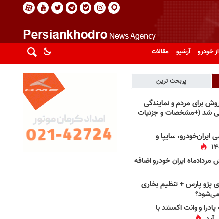
از خودرو
آرشیو
مقالات
پربحث ترین
فروش برای مردم و نمایندگی
فی شد (+مشخصات و جزئیات
 ایران‌خودرو، سایپا و
 مردادماه ایران خودرو اضافه
 پژو پارس + تنظیم بخاری
می‌شود؟
پادرا و وانت اکستند با
 آید