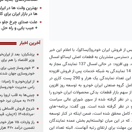
ها در بازار ایران برای ک
علت صدای چرخ جلو م
+ عیب یابی و راه حل 
آخرین اخبار
ز فروش ایران خودرو(ایساكو)، با اعلام این خبر
پزشکیان: بعد از ایران‌
ر دسترسی مشتریان به قطعات اصلی ایساكو امسال
وزیر اقتصاد را هم برا
بیشترین سهم در افزایش تعداد نمایندگی‌ها در كل كشور را داشته است. وی افزود: در حالی امسال 137 نمایندگی مجاز به
شبكه نمایندگی های ما افزوده شد كه طی مدت مشابه سال گذشته فقط 14 نمایندگی به شبكه خدمات پس از فروش افزوده
خودروسازی جهان شدند
شده بود كه در این میان رشد 878 درصدی را تجربه كردیم و با افزایش این تعداد نمایندگی یک هزار و 290 پست كاری در
از ایران‌خودرو تا زامیا
عامل گروه صنعتی ایران خودرو به توسعه روز افزون
راس مدیریت خودروساز
‌ها، عرضه قطعات اصلی و تامین شبكه تاكنون 46 درصد از سهم بازار قطعات یدكی محصولات ایران خودرو را
چینی‌ها به قلب اروپا ر
های در نظر گرفته شده از سوی شورای عالی سیاست
۲۰۲۶ به میدان نبرد خودروسازان جهان تبدیل می‌شود
عطای 250 نمایندگی برای ایساكو در نظر گرفته شده است. وی گفت: برنامه¬های
 كامل محقق شده است، ضمن اینكه در كنار توسعه
-مرداد۱۴۰۵ (+زمان، قیمت و شرایط فروش)
كه در این میان توانسته‌ایم بخش عمده نمایندگان
رین مهلت برای ارتقای رتبه آنهاست. البته تعداد این
تضمین درآمد ۴۲۰ هزار میلیاردی دولت؟