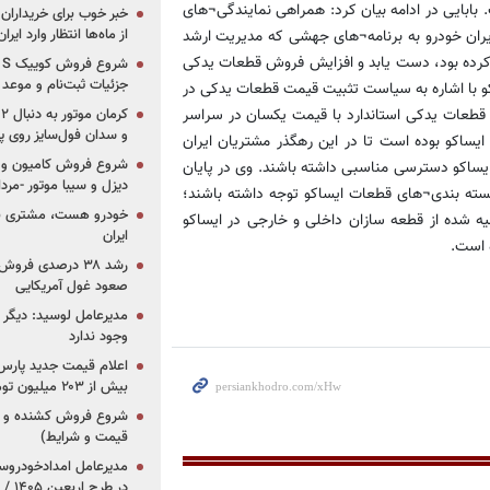
. بابایی در ادامه بیان کرد: همراهی نمایندگی¬های
خبر خوب برای خریداران
از ماه‌ها انتظار وارد ایر
ران خودرو به برنامه¬های جهشی كه مدیریت ارشد
 كرده بود، دست یابد و افزایش فروش قطعات یدكی
جزئیات ثبت‌نام و موعد
 ایساکو با اشاره به سیاست تثبیت قیمت قطعات یدكی در
شد: عرضه قطعات یدكی استاندارد با قیمت یكسان در سراسر
و سدان فول‌سایز روی پلتف
یساكو بوده است تا در این رهگذر مشتریان ایران
شروع فروش کامیون و ک
یساكو دسترسی مناسبی داشته باشند. وی در پایان
دیزل و سیبا موتور -مرداد۱۴۰۵ (+قیمت و شرای
سته بندی¬های قطعات ایساكو توجه داشته باشند؛
خودرو هست، مشتری نیس
 شده از قطعه سازان داخلی و خارجی در ایساكو
ایران
 است.
رشد ۳۸ درصدی فر
صعود غول آمریکایی
مدیرعامل لوسید: دیگر ر
وجود ندارد
بیش از ۲۰۳ میلیون تومانی
قیمت و شرایط)
در ط