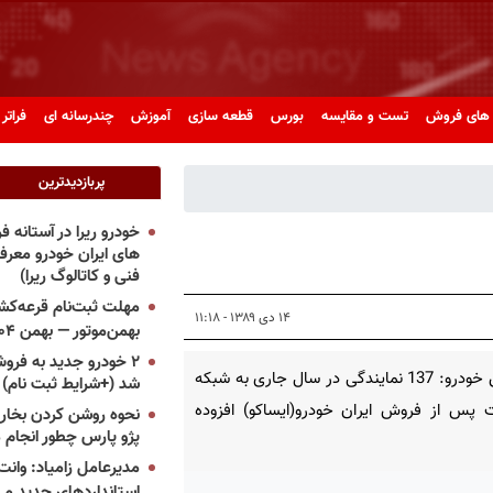
های فروش
تست و مقایسه
بورس
قطعه سازی
آموزش
چندرسانه ای
فراتر 
پربازدیدترین
خودرو ریرا در آستانه 
های ایران خودرو معر
فنی و کاتالوگ ریرا)
مهلت ثبت‌نام قرعه‌کشی
۱۴ دی ۱۳۸۹ - ۱۱:۱۸
بهمن‌موتور — بهمن ۱۴۰۴
۲ خودرو جدید به فروش
پرشین خودرو: 137 نمایندگی در سال جاری به شبكه
شد (+شرایط ثبت نام)
 پس از فروش ایران خودرو(ایساكو) افزوده
نحوه روشن کردن بخاری
پژو پارس چطور انجام 
مدیرعامل زامیاد: وانت 
استانداردهای جدید می