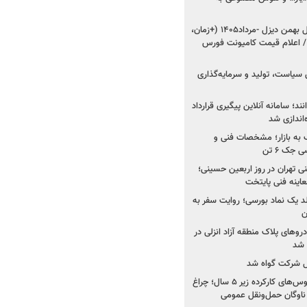
شروع فروش ۸ محصول بهمن دیزل -مرداد۱۴۰۵ (+زمان،
 اعلام قیمت کامیونت فورس
 سیاست، تولید و سرمایه‌گذاری
نند؛ سامانه آنلاین پیگیری قرارداد
‌اندازی شد
به بازار؛ مشخصات فنی و
جک ۶ تن
اینه فنی تهران در روز اربعین حسینی؛
عاینه فنی پایتخت
ولد یک نماد بورسی؛ روایت سفر به
ن
دروهای پلاک منطقه آزاد انزلی در
مل شرکت گواه شد
صدور مجوز واردات اتوبوس‌های کارکرده زیر ۵ سال؛ چراغ
ناوگان حمل‌ونقل عمومی