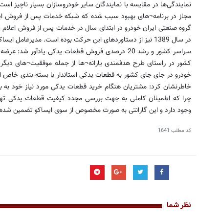
نمایندگی‌ها در مقایسه با نمایندگان سایر خودروسازان بسیار ناچیز است
مجاز در برنامه¬های بهبود سبب شده كه شبكه خدمات پس از فروش ای
گروه صنعتی ایران خودرو در ابتدای سال در خدمات پس از فروش اعلام
در سال 1389 نیز از دستاوردهای این حركت بوده است. مدیرعامل
سراسر كشور و رشد 20 درصدی فروش قطعات یدكی یادآور 
كشور در راستای طرح هدفمندی یارانه¬ها از جمله موفقیت¬های دیگر ا
خودرو در جای جای كشور به قطعات یدكی استاندار با بسته بندی خاص ا
خاطرنشان كرد: مشتریان هنگام خرید قطعات یدكی مورد نیاز خود به ب
چرا كه اطمینان كاملی به جهت بررسی مجدد كیفیت قطعات یدكی تهیه
وجود دارد و این گارانتی به صورت مخصوص از سوی ایساكو تضمین شده
کد مطلب
1641
نظر شما