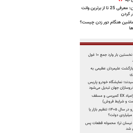
بهترین وانت ها در ایران: معرفی 25 تا از برترین وانت
ار کردن
اشین هنگام دور زدن چیست؟
ها
۳ خودروساز چینی برای نخستین بار وارد جمع ۱۰ غول
د؛ بازگشت علیمردان عظیمی به
ی
سیدند؛ نمایشگاه خودرو پاریس
شروع فروش اقساطی زامیاد EX کمپرسی و مسقف
راز واردات ۷۵ هزار خودرو در سال ۱۴۰۵؛ تنظیم بازار یا
 نیسان ترا؛ محموله قطعات پس
ان شد