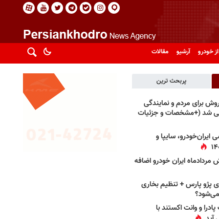
از خودرو
آرشیو
مقالات
پربحث ترین
فروش برای مردم و نمایندگی
فی شد (+مشخصات و جزئیات
 ایران‌خودرو، سایپا و
 مردادماه ایران خودرو اضافه
 پژو پارس + تنظیم بخاری
می‌شود؟
پادرا و وانت اکستند با
 آید