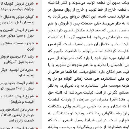
لات بدون آن قطعه تولید می‌شوند و کنار گذاشته
جزئیات ثبت‌نام و موعد
عه خارج از خط تولید و خارج از روال معمول بر
ولید نصب شده، این اتفاق در‌واقع برمی‌گردد به
و سدان فول‌سایز روی پلتف
ه به نظر می‌رسد حتی خدمات پس از فروش را هم
مان دلیلی که خط تولید مشکل تامین دارد دچار
شروع فروش کامیون و ک
دیزل و سیبا موتور -مرداد۱۴۰۵ (+قیمت و شرای
جب نارضایتی می‌شود. اما مفهوم آن با افت کیفیت
خودرو هست، مشتری نیس
ندارد است و احتمال آن خیلی ضعیف است. آنچه من
ایران
مت کرده‌اند اما نمی‌توانم با قطعیت بگویم که
رشد ۳۸ درصدی فر
 اولیه مورد نیاز خود را وارد کند، نمی‌تواند ال سی
صعود غول آمریکایی
ل اطمینان را ندارند و ما هم متوجه آن نشویم یا با
مدیرعامل لوسید: دیگر ر
یت هم امکان دارد اتفاق بیفتد.
اما شما در حالی از
وجود ندارد
ملی استاندارد، طی مدت زمانی کوتاه دو بار به
رف موسسه ملی استاندارد به یاد نمی‌آورم. به نظر
بیش از ۲۰۳ میلیون تومانی
معنای نگرانی از افت کیفیت می‌باشد که البته حق
مثلا اخیرا مدیران این سازمان از واردات قطعات
قیمت و شرایط)
ا که ایشان و ما به خوبی می‌دانیم وقتی مشکلات
ارز رشد ناگهانی پیدا كند، رویکرد تولیدکنندگان به
در ط
 ناچاری است. در این شرایط بسیار طبیعی است که
خدمت زائران آمد
ن گونه هشدارها از جنس پیشگیرانه و برحسب وظیفه