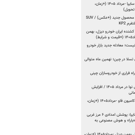
شروع فروش کوییک S سایپا -مرداد ۱۴۰۵ (+زمان،
 تحویل)
کرمان موتور به دنبال ۲ محصول جدید (+عکس) / SUV
رم KP2
شنده ایران خودرو دیزل، بهمن
ط)
ت؛ معادله جدید بازار خودرو
وش تسلا در چین؛ نهمین ماه متوالی
اه فراری از خودروسازان چینی
اعلام قیمت جدید پارس نوا در مرداد ۱۴۰۵ / افزایش
شروع فروش کشنده و کامیون فاو -مرداد۱۴۰۵ (+زمان،
مدیرعامل امدادخودروسایپا: پوشش امدادی ۶ مرز غربی
رح اربعین ۱۴۰۵ / «یارا» و هوش مصنوعی به
شروع فروش ۸ محصول بهمن دیزل -مرداد۱۴۰۵ (+زمان،