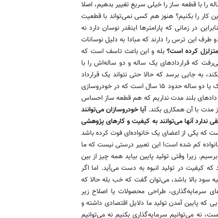
ه را با قطعه ساز را خیلی سریع تغییر بدهیم، اصلا
ن کار را بکنیم؟ هنوز هم کسی نمی‌تواند با قطعیت
براین در زمانی که پارامتر‌ها اینقدر نوسان دارد نه
دو طرف این ترس را دارند که مبادا به دلیل نوسانات
 متزلزل کرده است؟
بله و این باعث تاسف است که
‌رفت که قراردادهای یک ساله و دو ساله‌اش را با
ند، به جایی برسد که حالا حتی نتواند یک قرارداد
شش ماهه هم ببندد. این اتفاق در حالی رخ داده است که قراردادهای یک یا دو ساله حدود ۱۵ سال است که در خودروسازی
ار دادهای بلند مدت نداریم که هم قطعه ساز احساس
ز مدت با آن همکاری بکند.
آیا خودروسازان می‌توانند
قی ندارد آنها می‌توانند به کیفیت و کارهای پژوهشی
 که یکی از اعضای یک خانواده‌ای فوت کرده باشد
 خانواده کم شده است! این تعبیر درستی نیست که ما
رسیم. زیرا وقتی تولید پایین بیاید همه چیز از بین
ه کیفیت در تولید انبوه به دست می‌آید. اما اگر
 سود بالا باشد، می‌توان گفت که خب بله حالا که
های سرمایه‌گذاری، طراحی محصولات یا اصلاح زیر
یی که پایین آمدن تولید ما دلایل اقتصادی داشته و
ست، نه می‌توانیم سرمایه‌گذاری بکنیم نه می‌توانیم