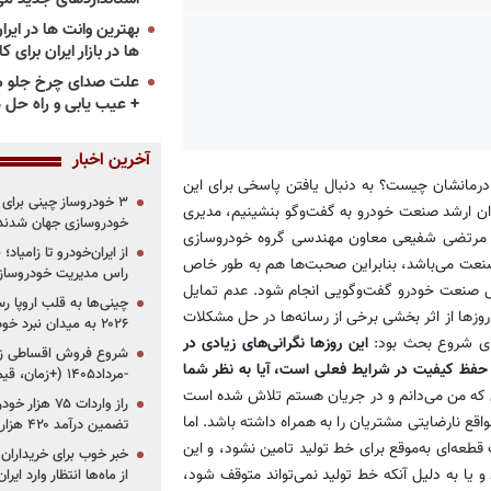
ها در بازار ایران برای ک
علت صدای چرخ جلو م
+ عیب یابی و راه حل 
آخرین اخبار
درمانشان چیست؟ به دنبال یافتن پاسخی برای این
یکی از مدیران ارشد صنعت خودرو به گفت‌وگو بنشینیم، مدیری
خودروسازی جهان شدند
با مرتضی شفیعی معاون مهندسی گروه خودرو‌سازی
از ایران‌خودرو تا زامیا
 صنعت می‌باشد، بنابراین صحبت‌ها هم به طور خاص
راس مدیریت خودروساز
ل صنعت خودرو گفت‌وگویی انجام شود. عدم تمایل
چینی‌ها به قلب اروپا ر
روزها از اثر بخشی برخی از رسانه‌ها در حل مشکلات
۲۰۲۶ به میدان نبرد خودروسازان جهان تبدیل می‌شود
رای شروع بحث بود:
این روزها نگرانی‌های زیادی در
ا حفظ کیفیت در شرایط فعلی است، آیا به نظر شما
-مرداد۱۴۰۵ (+زمان، قیمت و شرایط فروش)
 که من می‌دانم و در جریان هستم تلاش شده است
 نارضایتی مشتریان را به همراه داشته باشد. اما
تضمین درآمد ۴۲۰ هزار میلیاردی دولت؟
عه‌ای به‌موقع برای خط تولید تامین نشود، و این
خبر خوب برای خریداران
یا به دلیل آنکه خط تولید نمی‌تواند متوقف شود،
از ماه‌ها انتظار وارد ایر