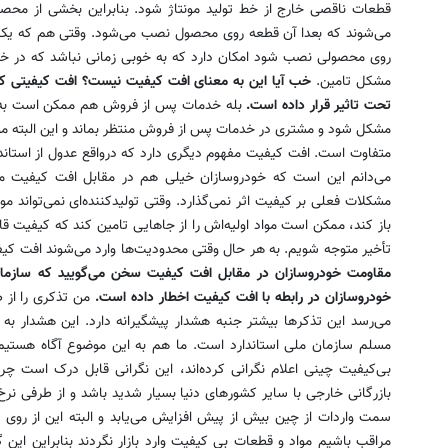
قطعات ناقصی خارج از خط تولید مونتاژ شود. بنابراین بخشی از محصو
می‌شوند که بعدا آن قطعه روی محصول نصب می‌شود. وقتی هم که یک قط
روی محصولی نصب شود امکان دارد که به خوبی زمانی نباشد که در خط ت
مشکل تامین.
خب آیا این به معنای افت کیفیت نیست؟ افت کیفیتی ک
تحت تاثیر قرار داده است.
بله خدمات پس از فروش هم ممکن است به ه
مشکل شود و مشتری در خدمات پس از فروش منتظر بماند و این البته مو
متفاوت است. افت کیفیت مفهوم دیگری دارد که در‌واقع عدول از استا
می‌دانم این است که خودروسازان خیلی هم در مقابل افت کیفیت مقاو
مشکلات فعلی بر کیفیت اثر نمی‌گذارد. وقتی تولیدکننده‌ای نمی‌تواند مواد
باز کند،‌ ممکن است مواد اولیه‌اش را از جاهایی تامین کند که کیفیت قاب
تأخیر متوجه شویم. به هر حال وقتی محدودیت‌ها وارد می‌شوند افت کیف
مقاومت خودروسازان در مقابل افت کیفیت سخن می‌گویید که سازمان 
خودروسازان در رابطه با افت کیفیت اخطار داده است.
من تذکری را از ط
می‌رسد این تذکرها بیشتر جنبه هشدار پیشگیرانه دارد. این هشدار به 
مسلم سازمان ملی استاندارد است. ما هم به این موضوع آگاه هستیم. 
بی‌کیفیت چینی اعلام نگرانی کرده‌اند، این نگرانی قابل درک است چر
بازرگانی خارجی با سایر کشورهای دنیا بسیار شدید ‌باشد و از طرفی نرخ 
سمت واردات از چین بیش از پیش افزایش می‌یابد و البته این از روی
مراقب باشیم مواد و قطعات بی کیفیت وارد بازار نگردند بنابراین ای