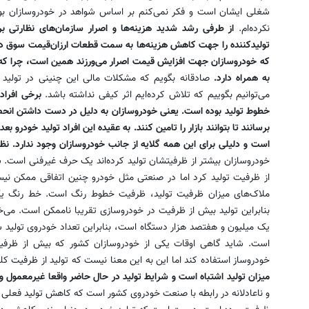
شغلی ایشان است و فکر نمی‌کنم بر اساس شواهد در خودروسازان بوده
نکرده‌ام.
از طرفی رشد شدید هزینه‌ها و اصرار سازمان‌های نظارتی
تولیدکننده را جهت کاهش هزینه‌ها به سمت قطعات ارزان‌قیمت سوق دهد
که خودروسازان جهت افزایش قیمت اصرار می‌ورزند همین است، چرا که 
به همراه دارد.
صادقانه بگویم که مشکلات مالی این چنینی در تولید و
می‌توانیم بگوییم که تلاش کرده‌ایم اثر کیفی نداشته باشد.
برخی افراد
خطوط تولید بوده است. یعنی خودروسازان به دلیل در دست داشتن انحصار با
است و دلیلی برای این همه گلایه از جانب خودروسازان وجود ندارد. نظ
خودروسازان بیشتر از ظرفیتشان تولید کرده‌اند یک حرف غیرفنی است. ش
از ظرفیت تولید کرد اما در صنعتی مثل خودرو چنین اتفاقی ممکن نیس
ملاک‌های میزان ظرفیت تولید، ظرفیت خطوط رنگ است. خط رنگ یک ف
بنابراین تولید بیش از ظرفیت در خودروسازی تقریبا ناممکن است. می
یک میلیون و هفتصد هزار دستگاه است، بنابراین تعداد خودروی تولید ش
است. شاید گاهی اوقات یکی از خودروسازان کشور که بیش از ظرفی
خودروساز استفاده کند اما این به این معنا نیست که تولید از ظرفیت ک
میزان تولید اشتباه است و شرایط تولید در حال حاضر واقعا غیرمعمول و 
و ناعادلانه در رابطه با صنعت خودروی کشور است که کاهش تولید فعلی 