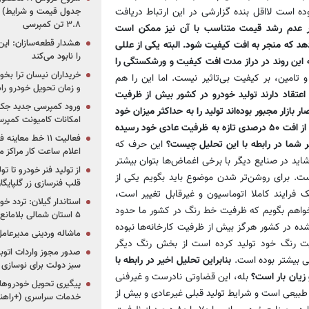
 است لااقل بنده گزارشی در این ارتباط دریافت
جدول قیمت و شرایط) /
۳.۸ تن کمپرسی
 بر عدم رشد قیمت متناسب با آن نیز ممکن است
هشدار قطعه‌سازان: این
 که منجر به افت کیفیت شود. البته یکی از عللی
را نابود می‌کند
این روند در دراز مدت افت کیفیت و ورشکستگی را
خریداران نیسان ترا بخوا
 تامین، بر کیفیت بی‌تاثیر نیست. اما این را هم
و زمان تحویل خودرو راه
 اعتقاد دارند تولید خودرو در کشور بیش از ظرفیت
ورود کمپرسی جدید جک 
زار مجبور بوده‌اند تولید را به حداکثر میزان خود
امکانات کامیونت کمپرسی 
برسانند تا بتوانند بازار را تامین کنند. به عقیده این افراد تولید خودرو بعد از افت ۵۰ درصدی تازه به ظرفیت عادی خود رسیده
فعالیت ۱۱ خط مع
ر شما در رابطه با این تحلیل چیست؟
این حرف که
اعلام ساعت کار مراکز م
اید در صنایع دیگر با برخی اغماض‌ها بتوان بیشتر
از تولید فنر خودرو تا ت
ت. برای روشن‌تر شدن موضوع باید بگویم یکی از
قلب فنرسازی زر گلپایگا
رایند کاملا اتوماسیون و غیرقابل تغییر است،
استاندار گیلان: تردد خو
‌خواهم بگویم که ظرفیت خط رنگ در کشور ما حدود
۵ استان شمالی بلامانع شد
ده در کشور هرگز بیش از ظرفیت کارخانه‌ها نبوده
ماشاله وردینی مدیرعا
ت رنگ خود تولید کرده است از بخش رنگ دیگر
لی بیشتر بوده است.
بنابراین تحلیل اخیر در رابطه با
سبز دولت برای نوسازی 
زیان بار است؟
بله، این قضاوتی نادرست و غیرفنی
پیگیری تحویل خودروهای
طبیعی است و شرایط تولید قبلی غیرعادی و بیش از
خدمات سراسری (+راهنم