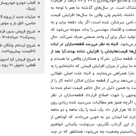
ظرفیت بوده است. درست است که تولید خودرو در دنیا روندی کاهشی دارد و صنایع خودروسازی با ۷۰ یا ۸۰ درصد از ظرفیت
آفتاب خودرو خودروساز م
حشتناک است. در سال‌های گذشته ما هم با توجه به
نزدیک
 ۸۰ درصد ظرفیت اسمی تولید داشته باشیم ولی وقتی ما سال‌ها افزایش قیمت
مان برای سال‌ها بر اساس ۹۵ یا ۱۰۰درصد ظرفیت نامی سرشکن شده است، اگر یک دفعه بیاید و به
شاسی، اتاق بار و موتو
 صنعت و اقتصاد مهندسی را بداند متوجه می‌شود که
شروع فروش بدون قرعه‌
ولید دیگر برای آن واحد صنعتی صرف نمی‌کند. حال
ریسپکت۲ -مرداد۱۴۰۵ (+زمان، قیمت و شرایط فروش)
 می‌شود.
البته به نظر می‌رسد قطعه‌سازان در ثبات
‌ها قیمت‌هایشان را افزایش نداده بودند.آیا بعد از
(+قیمت، پیش‌پرداخت 
، قطعه سازان ،شرکا و همکاران واقعی ما هستند و
قطعی، تحویل ۲۰ روزه و لینک ثبت‌نام)
ا بیش از میزان افزایش قیمتی که داشته‌ایم را به
مارا همراهی می‌نمایند و البته علت اصلی طولانی
ی‌دهد برخی از قطعه سازان امکان ادامه کار را از
است به همین دلیل در حال حاضر قیمت تمام شده ما
جهی را جهت اصلاح قرارداد قطعه‌سازان در نظر
م، اگرچه هنوز هم مطالبات سررسید شده زیادی روی
میز ماست البته اصلاح قرارداد‌های حدود دو هزار قطعه‌ساز که یعنی ۱۰ تا ۱۵ هزار قرار داد یک شبه یا یک ماهه و دو ماهه
ند اما ایشان نیز به خوبی می‌دادند که کوتاهی از
از این گرداب نگذریم، سرنوشت یکسانی خواهیم
می‌دانستیم وضعیت چه می‌شود، همانطور که در چند