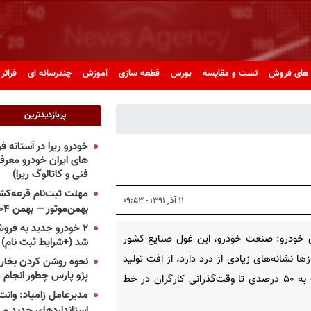
های فروش
تست و مقایسه
بورس
قطعه سازی
آموزش
چندرسانه ای
فراتر 
پربازدیدترین
خودرو ریرا در آستانه 
های ایران خودرو معر
فنی و کاتالوگ ریرا)
مهلت ثبت‌نام قرعه‌کشی
۱۱ آذر ۱۳۹۱ - ۰۹:۵۳
بهمن‌موتور — بهمن ۱۴۰۴
۲ خودرو جدید به فروش
 خودرو: صنعت خودرو، این غول صنایع کشور
شد (+شرایط ثبت نام)
زها نشانه‌های زیادی از درد دارد، از افت تولید
نحوه روشن کردن بخاری
پژو پارس چطور انجام 
نزدیک به ۵۰ درصدی تا وقت‌گذرانی کارگران در خط
مدیرعامل زامیاد: وانت 
استانداردهای جدید می