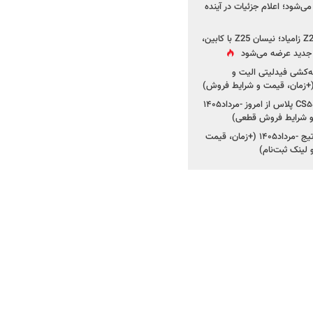
ی‌شود؛ اعلام جزئیات در آینده
جزئیات جدید از پروژه Z25 زامیاد؛ نیسان Z25 با کابین،
ر جدید عرضه می‌شود
کشی فیدلیتی الیت و
شروع ثبت‌نام چانگان CS۵۵ پلاس از امروز -مرداد۱۴۰۵
و شرایط فروش قطعی)
شروع فروش کیا اسپورتیج -مرداد۱۴۰۵ (+زمان، قیمت