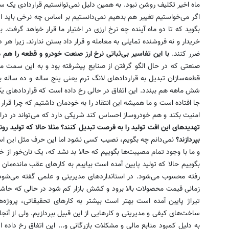
ماه اخیر تکلیف روشن نبود. به همین دلیل نمی‌توانستیم قراردادی یک سال
اگر می‌خواستیم تغییر هم بدهیم نمی‌دانستیم بر اساس چه نرخی باید ای
بگوید که تا دو ماه آینده چه نرخ ارزی در اختیار ما قرار خواهد گرفت. بنا
خریدار و نه فروشنده تمایلی به معامله و قرار داد بستن ندارند. زیرا هر 
ضرر کنند.
با این تفاسیر بی‌ثباتی نرخ ارز صنعت خودرو و قطعه را هم
صنعتی که در حال الگو گرفتن از صنایع پیشرفته بود و به این سمت می
قطعه‌سازان تبدیل به قراردادهای لانگ ترم یعنی پنج ساله و ده ساله بک
جا افتاده است و ما همیشه این انتقاد را به خودمان داشتیم که چرا قر
امنیت بکند و هم خودروساز احساس کند شریکی دارد که می‌تواند در درا
تهدیدهای این افت تولید را به فرصت تبدیل کنند؟ مثلا حالا که تولید رون
بپردازند؟
نمی‌دانم چه بگویم، نصیب کسی نشود اما این حرف مثل این است
و ما با وجود تمام مصیبت‌ها بگوییم که حالا بد نشد که، یک نان‌خور از
بگوییم حالا که تولید پایین آمده است بیاییم به کارهای عقب مانده‌مان ب
رفته محسوب می‌شود. در استانداردهای مدیریتی و علمی گفته می‌شود ک
زمانی قیمت محصولات بالا برود و کشش بازار کم شود در حالی که حاشیه
تیراژ پایین آمده است بهتر است بیشتر به کارهای تحقیقاتی، پروژه‌
ساخت‌های کیفی و مدیریتی و کارهایی از این قبیل بپردازیم. ولی از آنجا
به دلیل کمبود منابع مالی و مشکلات بازرگانی و... این اتفاق رخ داده ا