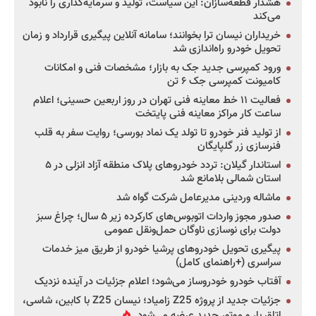
هشدار قطعه‌سازان: این سیاست، تولید و سرمایه‌گذاری را نابود
می‌کند
خریداران نیسان ترا بخوانند؛ سامانه آنلاین پیگیری قرارداد و زمان
تحویل خودرو راه‌اندازی شد
ورود کمپرسی جدید جک به بازار؛ مشخصات فنی و امکانات
کامیونت کمپرسی جک ۶ تن
فعالیت ۱۱ خط معاینه فنی تهران در روز اربعین حسینی؛ اعلام
ساعت کار مراکز معاینه فنی پایتخت
از تولید فنر خودرو تا تولد یک نماد بورسی؛ روایت سفر به قلب
فنرسازی زر گلپایگان
استاندار گیلان: تردد خودروهای پلاک منطقه آزاد انزلی در ۵
استان شمالی بلامانع شد
ماشاله وردینی مدیرعامل شرکت گواه شد
صدور مجوز واردات اتوبوس‌های کارکرده زیر ۵ سال؛ چراغ سبز
دولت برای نوسازی ناوگان حمل‌ونقل عمومی
پیگیری تحویل خودروهای پرشیا خودرو از طریق میز خدمات
سراسری (+راهنمای کامل)
آفتاب خودرو خودروساز می‌شود؛ اعلام جزئیات در آینده نزدیک
جزئیات جدید از پروژه Z25 زامیاد؛ نیسان Z25 با کابین، شاسی،
اتاق بار و موتور جدید عرضه می‌شود