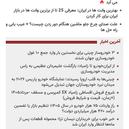
می آید
بهترین وانت ها در ایران: معرفی 25 تا از برترین وانت ها در بازار
ایران برای کار کردن
علت صدای چرخ جلو ماشین هنگام دور زدن چیست؟ + عیب یابی و
راه حل ها
آخرین اخبار
۳ خودروساز چینی برای نخستین بار وارد جمع ۱۰ غول
خودروسازی جهان شدند
از ایران‌خودرو تا زامیاد؛ بازگشت علیمردان عظیمی به راس
مدیریت خودروسازی
چینی‌ها به قلب اروپا رسیدند؛ نمایشگاه خودرو پاریس ۲۰۲۶ به
میدان نبرد خودروسازان جهان تبدیل می‌شود
شروع فروش اقساطی زامیاد EX کمپرسی و مسقف -مرداد۱۴۰۵
(+زمان، قیمت و شرایط فروش)
راز واردات ۷۵ هزار خودرو در سال ۱۴۰۵؛ تنظیم بازار یا تضمین
درآمد ۴۲۰ هزار میلیاردی دولت؟
خبر خوب برای خریداران نیسان ترا؛ محموله قطعات پس از
ماه‌ها انتظار وارد ایران شد