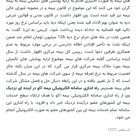
های بیمه به صورت اختیاری اقدام به ارایه پوشش های تکمیلی بیمه به بیمه
گران خود می کنند که این موضوع در قانون بیمه و در مصوبه شورای عالی
بیمه نیز قید شده است. وی اظهار داشت: در قانون مدنی و قوانین شرعی
دیه به عنوان یوم الاداء قید شده یعنی اینکه دیه باید براساس نرخ روز مورد
تائید قوه قضائیه به حادثه دیده پرداخت شود. کریمی به ایرنا گفت: به
همین علت در ماه های حرام نرخ دیه 126 میلیون تومان اعلام شد ضمن
اینکه علت به تأخیر افتادن اطاله دادرسی در برخی موارد مربوط به عدم
همکاری طرفین دعوا است. رییس کل بیمه مرکزی اظهار داشت: از سال
آینده براساس گفته شرکت های بیمه موضوع ارایه پوشش های تکمیلی
بیمه مورد ملاک بیمه مرکزی قرار می گیرد که در این میان نکته حائز
اهمیت مربوط به نرخ تعرفه بیمه از سوی شرکت های بیمه در سال گذشته
است که 2 بار تغییر یافته و در این رابطه دنبال حل و فصل مشکل شرکت
های بیمه هستیم.
راه اندازی سامانه الکترونیکی بیمه اکو در آینده ای نزدیک
وی از راه اندازی سامانه الکترونیکی بیمه اکو با هدف ارتقاء سطح خدمات
بیمه ای کشورهای عضو درآینده نزدیک خبر داد و افزود: با راه اندازی این
سامانه تمام خدمات بیمه ای بین کشورهای عضو به صورت الکترونیکی انجام
می شود.
کد مطلب
17277