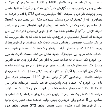
شاهد نبرد تازه‌ای میان هیولاهای 1400 و 1500 اسب‌بخاری کونیخزگ و
هنسی ونوم خواهیم بود. به گزارش خبرآنلاین به نقل از گیزمگ، تنها هنسی
ونوم جزئیات طراحی و سرعت 461 کیلومتربرساعتی GT2 را اعلام کرده؛ اما
تصاویری که از کونیخزگ تازه منتشر شده‌اند، نشان می‌دهند نمونه One:1
طی ماه‌های آینده رونمایی خواهد شد. پیش از این شایعاتی مبنی بر طراحی
نمونه تازه‌ای از آگرا آر منتشر شده بود که از ظهور ابرخودرو قدرتمندتری خبر
می‌داد؛ اما انتشار تصاویری از طرح‌های یک نمونه تازه که به نظر می‌رسد که
در یک نشست خصوصی رونمایی شده، باعث شد علاقمندان ابرخودروها از
وجود One:1 که در ماه‌های آینده رونمایی خواهد شد، مطمئن شوند. نام
انتخاب شده برای این کونیخزگ جدید نشان می‌دهد نسبت قدرت به وزن
این خودرو یک است یا به عبارت بهتر به ازای هر کیلوگرم وزن خود، قدرتی
معادل یک اسب‌بخار خواهد داشت. هنوز وزن دقیق این خودرو اعلام نشده؛
اما اگر وزن آنرا برابر با آگرا آر در نظر بگیریم، توانی معادل 1329 اسب‌بخار
خواهد داشت. ابرخودروی آگرا آر توانی معادل 1140 اسب‌بخار دارد، مدل
تازه این خودرو که احتمالا وزن پایین‌تری خواهد داشت، می‌تواند توانی بین
1250 تا 1350 اسب‌بخار داشته باشد. از این ابرخودرو تنها 5 عدد تولید
خواهد شد که هر یک به مبلغ 2میلیون دلار به فروش خواهند رفت. اغلب یا
تمامی این 5 خودرو برای خریداران چینی تولید خواهند شد، هنوز زمان تولید
این ابرخودروها اعلام نشده است.
هنسی ونوم GT2
هنسی ونوم دارد