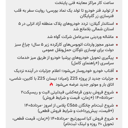
ساعت کار مراکز معاینه فنی پایتخت
از تولید فنر خودرو تا تولد یک نماد بورسی؛ روایت سفر به قلب
فنرسازی زر گلپایگان
استاندار گیلان: تردد خودروهای پلاک منطقه آزاد انزلی در ۵
استان شمالی بلامانع شد
ماشاله وردینی مدیرعامل شرکت گواه شد
صدور مجوز واردات اتوبوس‌های کارکرده زیر ۵ سال؛ چراغ سبز
دولت برای نوسازی ناوگان حمل‌ونقل عمومی
پیگیری تحویل خودروهای پرشیا خودرو از طریق میز خدمات
سراسری (+راهنمای کامل)
آفتاب خودرو خودروساز می‌شود؛ اعلام جزئیات در آینده نزدیک
جزئیات جدید از پروژه Z25 زامیاد؛ نیسان Z25 با کابین، شاسی،
اتاق بار و موتور جدید عرضه می‌شود
شروع فروش بدون قرعه‌کشی فیدلیتی الیت و ریسپکت۲
-مرداد۱۴۰۵ (+زمان، قیمت و شرایط فروش)
شروع ثبت‌نام چانگان CS۵۵ پلاس از امروز -مرداد۱۴۰۵
(+قیمت، پیش‌پرداخت و شرایط فروش قطعی)
شروع فروش کیا اسپورتیج -مرداد۱۴۰۵ (+زمان، قیمت قطعی،
تحویل ۲۰ روزه و لینک ثبت‌نام)