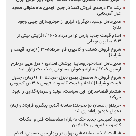
رشد ۳۸ درصدی فروش تسلا در چین؛ نهمین ماه متوالی صعود
غول آمریکایی
مدیرعامل لوسید: دیگر راه فراری از خودروسازان چینی وجود
ندارد
اعلام قیمت جدید پارس نوا در مرداد ۱۴۰۵ / افزایش بیش از
۲۰۳ میلیون تومانی
شروع فروش کشنده و کامیون فاو -مرداد۱۴۰۵ (+زمان، قیمت و
شرایط)
مدیرعامل امدادخودروسایپا: پوشش امدادی ۶ مرز غربی در طرح
اربعین ۱۴۰۵ / «یارا» و هوش مصنوعی به خدمت زائران آمد
شروع فروش ۸ محصول بهمن دیزل -مرداد۱۴۰۵ (+زمان، جدول
قیمت و شرایط) / اعلام قیمت کامیونت فورس ۳.۸ تن کمپرسی
هشدار قطعه‌سازان: این سیاست، تولید و سرمایه‌گذاری را نابود
می‌کند
خریداران نیسان ترا بخوانند؛ سامانه آنلاین پیگیری قرارداد و زمان
تحویل خودرو راه‌اندازی شد
ورود کمپرسی جدید جک به بازار؛ مشخصات فنی و امکانات
کامیونت کمپرسی جک ۶ تن
فعالیت ۱۱ خط معاینه فنی تهران در روز اربعین حسینی؛ اعلام