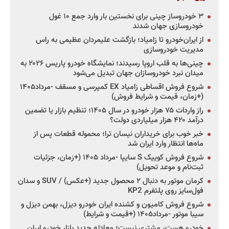
۳ خودروساز چینی برای نخستین بار وارد جمع ۱۰ غول
خودروسازی جهان شدند
از ایران‌خودرو تا زامیاد؛ بازگشت علیمردان عظیمی به راس
مدیریت خودروسازی
چینی‌ها به قلب اروپا رسیدند؛ نمایشگاه خودرو پاریس ۲۰۲۶ به
میدان نبرد خودروسازان جهان تبدیل می‌شود
شروع فروش اقساطی زامیاد EX کمپرسی و مسقف -مرداد۱۴۰۵
(+زمان، قیمت و شرایط فروش)
راز واردات ۷۵ هزار خودرو در سال ۱۴۰۵؛ تنظیم بازار یا تضمین
درآمد ۴۲۰ هزار میلیاردی دولت؟
خبر خوب برای خریداران نیسان ترا؛ محموله قطعات پس از
ماه‌ها انتظار وارد ایران شد
شروع فروش کوییک S سایپا -مرداد ۱۴۰۵ (+زمان، جزئیات
ثبت‌نام و موعد تحویل)
کرمان موتور به دنبال ۲ محصول جدید (+عکس) / SUV و سدان
فول‌سایز روی پلتفرم KP2
شروع فروش کامیون و کشنده ایران خودرو دیزل، بهمن دیزل و
سیبا موتور -مرداد۱۴۰۵ (+قیمت و شرایط)
خودرو هست، مشتری نیست؛ معادله جدید بازار خودرو ایران