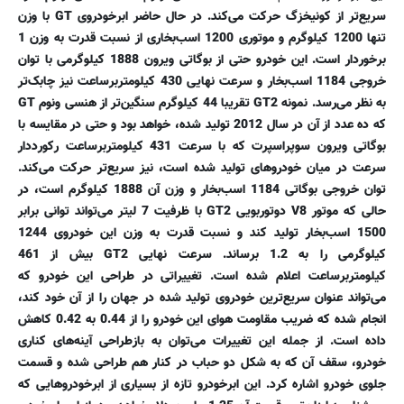
سریع‌تر از کونیخزگ حرکت می‌کند. در حال حاضر ابرخودروی GT با وزن
تنها 1200 کیلوگرم و موتوری 1200 اسب‌بخاری از نسبت قدرت به وزن 1
برخوردار است. این خودرو حتی از بوگاتی ویرون 1888 کیلوگرمی با توان
خروجی 1184 اسب‌بخار و سرعت نهایی 430 کیلومتربرساعت نیز چابک‌تر
به نظر می‌رسد. نمونه GT2 تقریبا 44 کیلوگرم سنگین‌تر از هنسی ونوم GT
که ده عدد از آن در سال 2012 تولید شده، خواهد بود و حتی در مقایسه با
بوگاتی ویرون سوپراسپرت که با سرعت 431 کیلومتربرساعت رکورددار
سرعت در میان خودروهای تولید شده است، نیز سریع‌تر حرکت می‌کند.
توان خروجی بوگاتی 1184 اسب‌بخار و وزن آن 1888 کیلوگرم است، در
حالی که موتور V8 دوتوربویی GT2 با ظرفیت 7 لیتر می‌تواند توانی برابر
1500 اسب‌بخار تولید کند و نسبت قدرت به وزن این خودروی 1244
کیلوگرمی را به 1.2 برساند. سرعت نهایی GT2 بیش از 461
کیلومتربرساعت اعلام شده است. تغییراتی در طراحی این خودرو که
می‌تواند عنوان سریع‌ترین خودروی تولید شده در جهان را از آن خود کند،
انجام شده که ضریب مقاومت هوای این خودرو را از 0.44 به 0.42 کاهش
داده است. از جمله این تغییرات می‌توان به بازطراحی آینه‌های کناری
خودرو، سقف آن که به شکل دو حباب در کنار هم طراحی شده و قسمت
جلوی خودرو اشاره کرد. این ابرخودرو تازه از بسیاری از ابرخودروهایی که