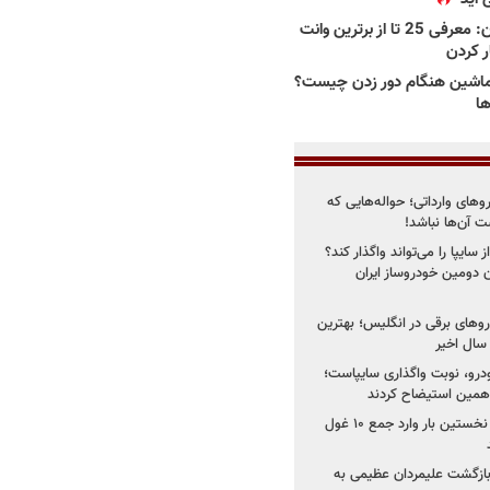
بهترین وانت ها در ایران: معرفی 25 تا از برترین وانت
ار کردن
اشین هنگام دور زدن چیست؟
ها
روهای وارداتی؛ حواله‌هایی که
 آن‌ها نباشد!
سایپا را می‌تواند واگذار کند؟
 دومین خودروساز ایران
های برقی در انگلیس؛ بهترین
خودرو، نوبت واگذاری سایپاست؛
ی همین استیضاح کردند
۳ خودروساز چینی برای نخستین بار وارد جمع ۱۰ غول
د؛ بازگشت علیمردان عظیمی به