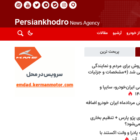
از خودرو
آرشیو
مقالات
پربحث ترین
فروش برای مردم و نمایندگی
فی شد (+مشخصات و جزئیات
 ایران‌خودرو، سایپا و
 مردادماه ایران خودرو اضافه
 پژو پارس + تنظیم بخاری
می‌شود؟
پادرا و وانت اکستند با
 آید