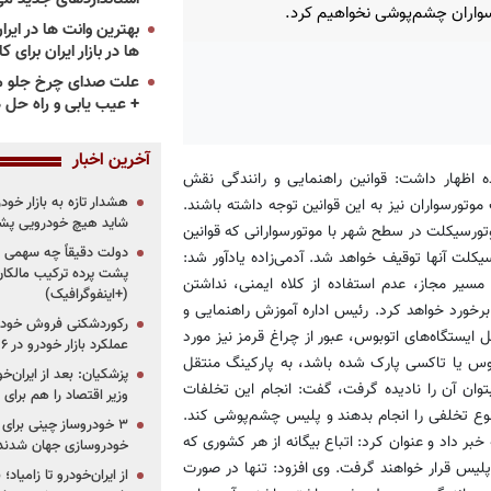
واران چشم‌پوشی نخواهیم کرد.
ها در بازار ایران برای ک
علت صدای چرخ جلو م
+ عیب یابی و راه حل 
آخرین اخبار
ه اظهار داشت: قوانین راهنمایی و رانندگی نقش
هشدار تازه به بازار خود
موتورسواران نیز به این قوانین توجه داشته باشند.
شاید هیچ خودرویی پشت
وتورسیکلت در سطح شهر با موتورسوارانی که قوانین
دولت دقیقاً چه سهمی از 
کلت‌ آنها توقیف خواهد شد. آدمی‌زاده یادآور شد:
پشت پرده ترکیب مالکان
 مسیر مجاز، عدم استفاده از کلاه ایمنی، نداشتن
(+اینفوگرافیک)
برخورد خواهد کرد. رئیس اداره آموزش راهنمایی و
رکوردشکنی فروش خودرو
ایستگاه‌های اتوبوس، عبور از چراغ قرمز نیز مورد
عملکرد بازار خودرو در ۶ سال اخیر
وبوس یا تاکسی پارک شده باشد، به پارکینگ منتقل
پزشکیان: بعد از ایران‌
توان آن را نادیده گرفت، گفت: انجام این تخلفات
وزیر اقتصاد را هم برا
نوع تخلفی را انجام بدهند و پلیس چشم‌پوشی کند.
 خبر داد و عنوان کرد: اتباع بیگانه از هر کشوری که
خودروسازی جهان شدند
 پلیس قرار خواهند گرفت. وی افزود: تنها در صورت
از ایران‌خودرو تا زامیا