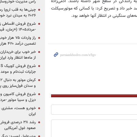
به رانندگی در سطح شهر داشته باشند. آدمی‌زاده
راس مدیریت خودروساز
باشد خبر داد و تصریح کرد: با کسانی که موتورسیکلت
چینی‌ها به قلب اروپا ر
ه‌های سنگینی در انتظار آنها خواهد بود.
۲۰۲۶ به میدان نبرد خودروسازان جهان تبدیل می‌شود
-مرداد۱۴۰۵ (+زمان، قیمت و شرایط فروش)
تضمین درآمد ۴۲۰ هزار میلیاردی دولت؟
خبر خوب برای خریداران
از ماه‌ها انتظار وارد ایر
جزئیات ثبت‌نام و موعد
و سدان فول‌سایز روی پلتف
شروع فروش کامیون و ک
دیزل و سیبا موتور -مرداد۱۴۰۵ (+قیمت و شرای
خودرو هست، مشتری نیس
ایران
رشد ۳۸ درصدی فر
صعود غول آمریکایی
مدیرعامل لوسید: دیگر ر