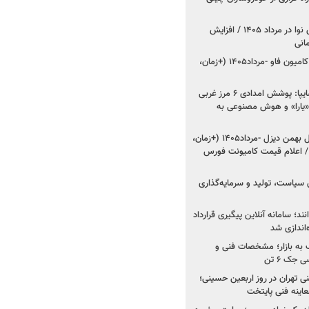
اعلام قیمت جدید پارس نوا در مرداد ۱۴۰۵ / افزایش
شروع فروش کشنده و کامیون فاو -مرداد۱۴۰۵ (+زمان،
مدیرعامل امدادخودروسایپا: پوشش امدادی ۶ مرز غربی
رح اربعین ۱۴۰۵ / «یارا» و هوش مصنوعی به
شروع فروش ۸ محصول بهمن دیزل -مرداد۱۴۰۵ (+زمان،
 اعلام قیمت کامیونت فورس
 سیاست، تولید و سرمایه‌گذاری
نند؛ سامانه آنلاین پیگیری قرارداد
‌اندازی شد
به بازار؛ مشخصات فنی و
جک ۶ تن
اینه فنی تهران در روز اربعین حسینی؛
عاینه فنی پایتخت