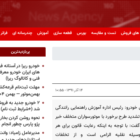
های فروش
تست و مقایسه
بورس
قطعه سازی
آموزش
چندرسانه ای
فراتر 
پربازدیدترین
خودرو ریرا در آستانه 
های ایران خودرو معر
فنی و کاتالوگ ریرا)
مهلت ثبت‌نام قرعه‌کشی
۱۴ آذر ۱۳۹۱ - ۱۰:۵۵
بهمن‌موتور — بهمن ۱۴۰۴
۲ خودرو جدید به فروش
خودرو: رئیس اداره آموزش راهنمایی رانندگی
شد (+شرایط ثبت نام)
 تشدید طرح برخورد با موتورسواران متخلف خبر
نحوه روشن کردن بخاری
پژو پارس چطور انجام 
گفت: با توجه به اینکه رعایت قانون برای هر
مدیرعامل زامیاد: وانت 
سیله نقلیه الزامی است و از تخلفات
استانداردهای جدید می