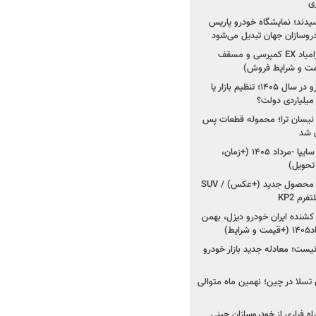
ی
سیدند؛ نمایشگاه خودرو پاریس
شروع فروش اقساطی زامیاد EX کمپرسی و مسقف
راز واردات ۷۵ هزار خودرو در سال ۱۴۰۵؛ تنظیم بازار یا
 نیسان ترا؛ محموله قطعات پس
ان شد
شروع فروش کوییک S سایپا -مرداد ۱۴۰۵ (+زمان،
 تحویل)
کرمان موتور به دنبال ۲ محصول جدید (+عکس) / SUV
رم KP2
شنده ایران خودرو دیزل، بهمن
ط)
ت؛ معادله جدید بازار خودرو
وش تسلا در چین؛ نهمین ماه متوالی
اه فراری از خودروسازان چینی