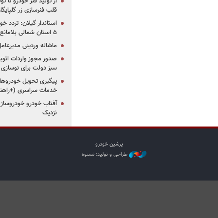
از تولید فنر خودرو تا ت
قلب فنرسازی زر گلپایگا
استاندار گیلان: تردد خو
۵ استان شمالی بلامانع شد
ماشاله وردینی مدیرعا
سبز دولت برای نوسازی 
پیگیری تحویل خودروهای
خدمات سراسری (+راهنم
آفتاب خودرو خودروساز م
نزدیک
پرشین خودرو
طراحی و تولید: نستوه