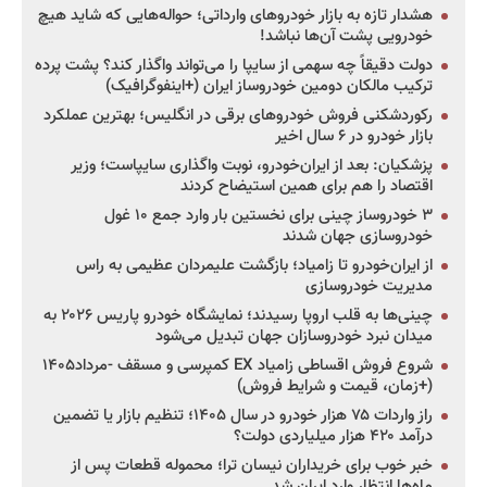
هشدار تازه به بازار خودروهای وارداتی؛ حواله‌هایی که شاید هیچ
خودرویی پشت آن‌ها نباشد!
دولت دقیقاً چه سهمی از سایپا را می‌تواند واگذار کند؟ پشت پرده
ترکیب مالکان دومین خودروساز ایران (+اینفوگرافیک)
رکوردشکنی فروش خودروهای برقی در انگلیس؛ بهترین عملکرد
بازار خودرو در ۶ سال اخیر
پزشکیان: بعد از ایران‌خودرو، نوبت واگذاری سایپاست؛ وزیر
اقتصاد را هم برای همین استیضاح کردند
۳ خودروساز چینی برای نخستین بار وارد جمع ۱۰ غول
خودروسازی جهان شدند
از ایران‌خودرو تا زامیاد؛ بازگشت علیمردان عظیمی به راس
مدیریت خودروسازی
چینی‌ها به قلب اروپا رسیدند؛ نمایشگاه خودرو پاریس ۲۰۲۶ به
میدان نبرد خودروسازان جهان تبدیل می‌شود
شروع فروش اقساطی زامیاد EX کمپرسی و مسقف -مرداد۱۴۰۵
(+زمان، قیمت و شرایط فروش)
راز واردات ۷۵ هزار خودرو در سال ۱۴۰۵؛ تنظیم بازار یا تضمین
درآمد ۴۲۰ هزار میلیاردی دولت؟
خبر خوب برای خریداران نیسان ترا؛ محموله قطعات پس از
ماه‌ها انتظار وارد ایران شد