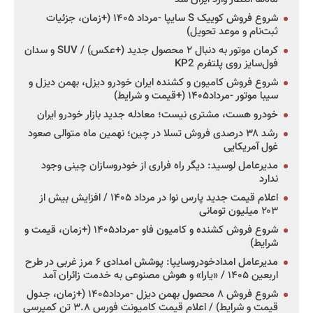
شروع فروش کوییک S سایپا -مرداد ۱۴۰۵ (+زمان، جزئیات
ثبت‌نام و موعد تحویل)
کرمان موتور به دنبال ۲ محصول جدید (+عکس) / SUV و سدان
فول‌سایز روی پلتفرم KP2
شروع فروش کامیون و کشنده ایران خودرو دیزل، بهمن دیزل و
سیبا موتور -مرداد۱۴۰۵ (+قیمت و شرایط)
خودرو هست، مشتری نیست؛ معادله جدید بازار خودرو ایران
رشد ۳۸ درصدی فروش تسلا در چین؛ نهمین ماه متوالی صعود
غول آمریکایی
مدیرعامل لوسید: دیگر راه فراری از خودروسازان چینی وجود
ندارد
اعلام قیمت جدید پارس نوا در مرداد ۱۴۰۵ / افزایش بیش از
۲۰۳ میلیون تومانی
شروع فروش کشنده و کامیون فاو -مرداد۱۴۰۵ (+زمان، قیمت و
شرایط)
مدیرعامل امدادخودروسایپا: پوشش امدادی ۶ مرز غربی در طرح
اربعین ۱۴۰۵ / «یارا» و هوش مصنوعی به خدمت زائران آمد
شروع فروش ۸ محصول بهمن دیزل -مرداد۱۴۰۵ (+زمان، جدول
قیمت و شرایط) / اعلام قیمت کامیونت فورس ۳.۸ تن کمپرسی