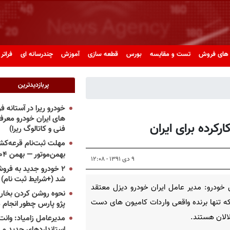
های فروش
تست و مقایسه
بورس
قطعه سازی
آموزش
چندرسانه ای
فراتر 
پربازدیدترین
خودرو ریرا در آستانه 
های ایران خودرو معر
رکرده برای ایران
فنی و کاتالوگ ریرا)
مهلت ثبت‌نام قرعه‌کشی
بهمن‌موتور — بهمن ۱۴۰۴
۹ دی ۱۳۹۱ - ۱۲:۰۸
۲ خودرو جدید به فروش
شد (+شرایط ثبت نام)
خودرو: مدیر عامل ایران خودرو دیزل معتقد
نحوه روشن کردن بخاری
 تنها برنده واقعی واردات کامیون های دست
پژو پارس چطور انجام 
الان هستند.
مدیرعامل زامیاد: وانت 
استانداردهای جدید می