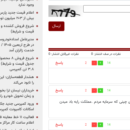
وجود ندارد
بیش از ۲۰۳ میلیون تومانی
ارسال
قیمت و شرایط)
در ط
خدمت زائران آمد
نظرات در صف انتشار: 0
نظرات غیرقابل انتشار: 0
پاسخ
جدول قیمت و شرایط) /
2
14
۳.۸ تن کمپرسی
هشدار قطعه‌سازان: این
را نابود می‌کند
خریداران نیسان ترا بخوا
پاسخ
2
14
و زمان تحویل خودرو راه
ای چینی که سرمایه مردم .مملکت رابه باد میدن
ورود کمپرسی جدید جک 
امکانات کامیونت کمپرسی 
فعالیت ۱۱ خط مع
اعلام ساعت کار مراکز م
پاسخ
2
14