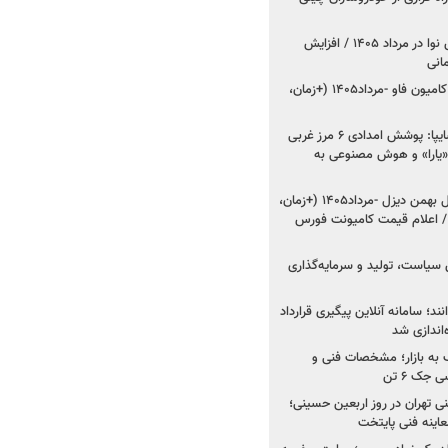
اعلام قیمت جدید پارس نوا در مرداد ۱۴۰۵ / افزایش
شروع فروش کشنده و کامیون فاو -مرداد۱۴۰۵ (+زمان،
مدیرعامل امدادخودروسایپا: پوشش امدادی ۶ مرز غربی
رح اربعین ۱۴۰۵ / «یارا» و هوش مصنوعی به
شروع فروش ۸ محصول بهمن دیزل -مرداد۱۴۰۵ (+زمان،
 اعلام قیمت کامیونت فورس
 سیاست، تولید و سرمایه‌گذاری
نند؛ سامانه آنلاین پیگیری قرارداد
‌اندازی شد
به بازار؛ مشخصات فنی و
جک ۶ تن
اینه فنی تهران در روز اربعین حسینی؛
عاینه فنی پایتخت