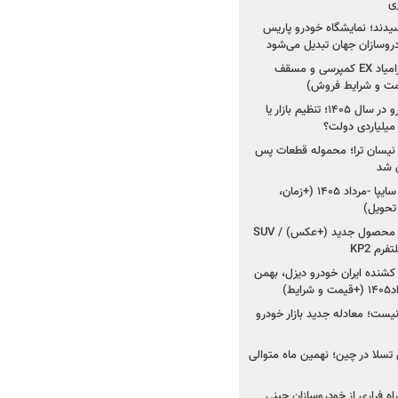
ی
سیدند؛ نمایشگاه خودرو پاریس
شروع فروش اقساطی زامیاد EX کمپرسی و مسقف
راز واردات ۷۵ هزار خودرو در سال ۱۴۰۵؛ تنظیم بازار یا
 نیسان ترا؛ محموله قطعات پس
ان شد
شروع فروش کوییک S سایپا -مرداد ۱۴۰۵ (+زمان،
 تحویل)
کرمان موتور به دنبال ۲ محصول جدید (+عکس) / SUV
رم KP2
شنده ایران خودرو دیزل، بهمن
ط)
ت؛ معادله جدید بازار خودرو
وش تسلا در چین؛ نهمین ماه متوالی
اه فراری از خودروسازان چینی