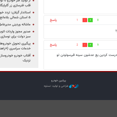
از تولید فنر خودرو تا ت
قلب فنرسازی زر گلپایگا
استاندار گیلان: تردد خو
۵ استان شمالی بلامانع شد
پاسخ
1
8
ماشاله وردینی مدیرعا
د
سبز دولت برای نوسازی 
پیگیری تحویل خودروهای
پاسخ
2
9
خدمات سراسری (+راهنم
ل درست كردين يع عدشون سينه قبرسوتونن تو
آفتاب خودرو خودروساز م
نزدیک
پرشین خودرو
طراحی و تولید: نستوه