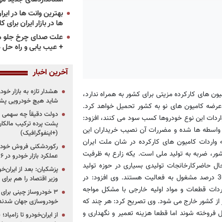
ها در بازار ایران برای ک
علت صدای چرخ جلو م
+ عیب یابی و راه حل 
آخرین اخبار
هشدار تازه به بازار خود
یون های کارکرده مزیتی برای کشور به همراه ندارد،
شاید هیچ خودرویی پشت
عرضه کامیون های نو به کشور تحمیل خواهد کرد.
دولت دقیقاً چه سهمی از 
ز واردات این نوع خودروها کسب سود می کنند، افزود:
پشت پرده ترکیب مالکان
واسطه ها شده و مضررات آن نصیب خریداران این
(+اینفوگرافیک)
ه واردات کامیون های کارکرده در شان ملت ایران
رکوردشکنی فروش خودرو
ر، ضربه به تولید ملی است. یکه زارع به ظرفیت
عملکرد بازار خودرو در ۶ سال اخیر
ال حاضرکارخانجات تولیدی بسیاری در حوزه تولید
پزشکیان: بعد از ایران‌
خودروهای سنگین در کشور وجود دارد که متاسفانه تنها با ظرفیت 30 درصد مشغول به فعالیت هستند. وی افزود: در
وزیر اقتصاد را هم برا
ردات قطعات و مواد اولیه خارجی با مشکل مواجه
 از کشور خارج می شود. وی تصریح کرد: هر چند که
خودروسازی جهان شدند
فروخته شوند اما قطعا هزینه تعمیر و نگهداری و
از ایران‌خودرو تا زامیا