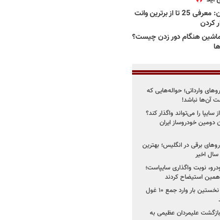
بهترین وانت ها در ایران: معرفی 25 تا از برترین وانت
ار کردن
اشین هنگام دور زدن چیست؟
ها
روهای وارداتی؛ حواله‌هایی که
 آن‌ها نباشد!
سایپا را می‌تواند واگذار کند؟
 دومین خودروساز ایران
های برقی در انگلیس؛ بهترین
خودرو، نوبت واگذاری سایپاست؛
ی همین استیضاح کردند
۳ خودروساز چینی برای نخستین بار وارد جمع ۱۰ غول
د؛ بازگشت علیمردان عظیمی به