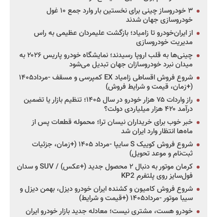
۳ خودروساز چینی برای نخستین بار وارد جمع ۱۰ غول
خودروسازی جهان شدند
از ایران‌خودرو تا زامیاد؛ بازگشت علیمردان عظیمی به راس
مدیریت خودروسازی
چینی‌ها به قلب اروپا رسیدند؛ نمایشگاه خودرو پاریس ۲۰۲۶ به
میدان نبرد خودروسازان جهان تبدیل می‌شود
شروع فروش اقساطی زامیاد EX کمپرسی و مسقف -مرداد۱۴۰۵
(+زمان، قیمت و شرایط فروش)
راز واردات ۷۵ هزار خودرو در سال ۱۴۰۵؛ تنظیم بازار یا تضمین
درآمد ۴۲۰ هزار میلیاردی دولت؟
خبر خوب برای خریداران نیسان ترا؛ محموله قطعات پس از
ماه‌ها انتظار وارد ایران شد
شروع فروش کوییک S سایپا -مرداد ۱۴۰۵ (+زمان، جزئیات
ثبت‌نام و موعد تحویل)
کرمان موتور به دنبال ۲ محصول جدید (+عکس) / SUV و سدان
فول‌سایز روی پلتفرم KP2
شروع فروش کامیون و کشنده ایران خودرو دیزل، بهمن دیزل و
سیبا موتور -مرداد۱۴۰۵ (+قیمت و شرایط)
خودرو هست، مشتری نیست؛ معادله جدید بازار خودرو ایران