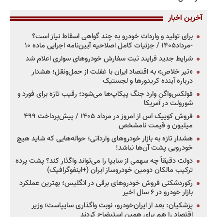
آخرین اخبار
برای تولید و واردات خودرو به چند گواهی اسقاط نیاز است؟
-مرداد۱۴۰۵ / جزئیات کامل اصلاحیه آیین‌نامه اجرایی ماده ۱۰
شرایط جدید فرایند ثبت سفارش خودروهای سواری اعلام شد
«تیر خلاص» به اقتصاد ایران با غفلت از حمل‌ونقل؛ هشدار
درباره آینده کریدورها و لجستیک
فولکس‌واگن وارد جنگ پیکاپ‌ها می‌شود؛ رقیب تازه برای فورد و
شورولت در آمریکا
فروش کوییک اس از امروز در مرداد ۱۴۰۵ / پیش‌پرداخت ۴۹۹
میلیون و قیمت نامشخص
هشدار تازه به بازار خودروهای وارداتی؛ حواله‌هایی که شاید هیچ
خودرویی پشت آن‌ها نباشد!
دولت دقیقاً چه سهمی از سایپا را می‌تواند واگذار کند؟ پشت پرده
ترکیب مالکان دومین خودروساز ایران (+اینفوگرافیک)
رکوردشکنی فروش خودروهای برقی در انگلیس؛ بهترین عملکرد
بازار خودرو در ۶ سال اخیر
پزشکیان: بعد از ایران‌خودرو، نوبت واگذاری سایپاست؛ وزیر
اقتصاد را هم برای همین استیضاح کردند