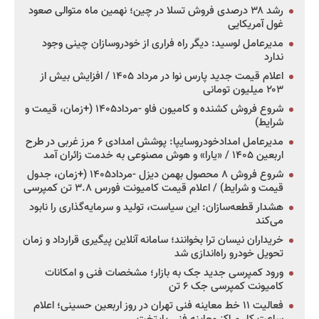
رشد ۳۸ درصدی فروش تسلا در چین؛ نهمین ماه متوالی صعود
غول آمریکایی
مدیرعامل لوسید: دیگر راه فراری از خودروسازان چینی وجود
ندارد
اعلام قیمت جدید پارس نوا در مرداد ۱۴۰۵ / افزایش بیش از
۲۰۳ میلیون تومانی
شروع فروش کشنده و کامیون فاو -مرداد۱۴۰۵ (+زمان، قیمت و
شرایط)
مدیرعامل امدادخودروسایپا: پوشش امدادی ۶ مرز غربی در طرح
اربعین ۱۴۰۵ / «یارا» و هوش مصنوعی به خدمت زائران آمد
شروع فروش ۸ محصول بهمن دیزل -مرداد۱۴۰۵ (+زمان، جدول
قیمت و شرایط) / اعلام قیمت کامیونت فورس ۳.۸ تن کمپرسی
هشدار قطعه‌سازان: این سیاست، تولید و سرمایه‌گذاری را نابود
می‌کند
خریداران نیسان ترا بخوانند؛ سامانه آنلاین پیگیری قرارداد و زمان
تحویل خودرو راه‌اندازی شد
ورود کمپرسی جدید جک به بازار؛ مشخصات فنی و امکانات
کامیونت کمپرسی جک ۶ تن
فعالیت ۱۱ خط معاینه فنی تهران در روز اربعین حسینی؛ اعلام