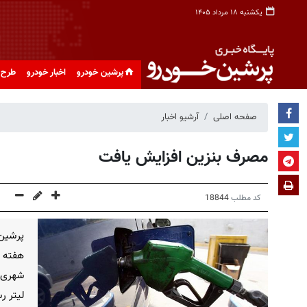
یکشنبه ۱۸ مرداد ۱۴۰۵
پرشین خودرو
اخبار خودرو
طرح 
صفحه اصلی
آرشیو اخبار
مصرف بنزین افزایش یافت
کد مطلب
18844
پرشین 
هفته س
لیتر ر