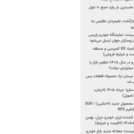
۳ خودروساز چینی برای نخستین بار وارد جمع ۱۰ غول
د؛ بازگشت علیمردان عظیمی به
ی
سیدند؛ نمایشگاه خودرو پاریس
شروع فروش اقساطی زامیاد EX کمپرسی و مسقف
راز واردات ۷۵ هزار خودرو در سال ۱۴۰۵؛ تنظیم بازار یا
 نیسان ترا؛ محموله قطعات پس
ان شد
شروع فروش کوییک S سایپا -مرداد ۱۴۰۵ (+زمان،
 تحویل)
کرمان موتور به دنبال ۲ محصول جدید (+عکس) / SUV
رم KP2
شنده ایران خودرو دیزل، بهمن
ط)
ت؛ معادله جدید بازار خودرو