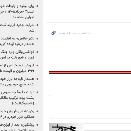
برای تولید و واردات خو
است؟ -مر
اجرایی ماده ۱۰
شرایط جدید فرایند ثب
شد
«تیر خلاص» به اقتصاد ا
هشدار درباره آینده کر
فولکس‌واگن وارد جنگ پی
فورد و شورولت در آمریک
۴۹۹ میلیون و قیمت نامشخص
هشدار تازه به بازار خود
شاید هیچ خودرویی پشت
دولت دقیقاً چه سهمی از 
پشت پرده ترکیب مالکان
(+اینفوگرافیک)
رکوردشکنی فروش خودرو
عملکرد بازار خودرو در ۶ سال اخیر
پزشکیان: بعد از ایران‌
وزیر اقتصاد را هم برا