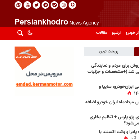
از خودرو
آرشیو
مقالات
پربحث ترین
فروش برای مردم و نمایندگی
فی شد (+مشخصات و جزئیات
 ایران‌خودرو، سایپا و
 مردادماه ایران خودرو اضافه
 پژو پارس + تنظیم بخاری
می‌شود؟
پادرا و وانت اکستند با
 آید