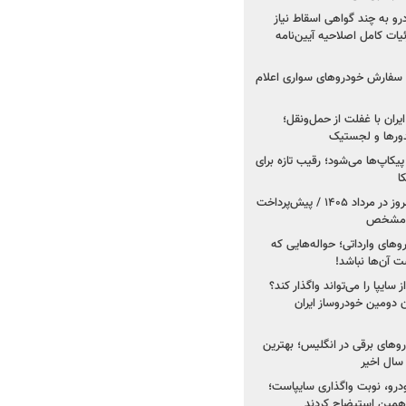
درو به چند گواهی اسقاط نیاز
داد۱۴۰۵ / جزئیات کامل اصلاحیه آیین‌نامه
ت سفارش خودروهای سواری اعلام
یران با غفلت از حمل‌ونقل؛
یدورها و لجستیک
کاپ‌ها می‌شود؛ رقیب تازه برای
ا
فروش کوییک اس از امروز در مرداد ۱۴۰۵ / پیش‌پرداخت
روهای وارداتی؛ حواله‌هایی که
 آن‌ها نباشد!
سایپا را می‌تواند واگذار کند؟
 دومین خودروساز ایران
های برقی در انگلیس؛ بهترین
خودرو، نوبت واگذاری سایپاست؛
ی همین استیضاح کردند