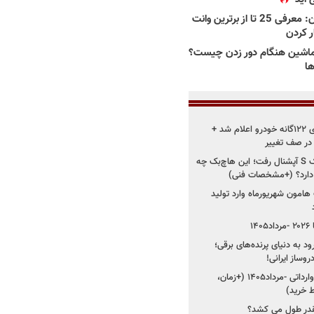
بهترین وانت ها در ایران: معرفی 25 تا از برترین وانت
ار کردن
اشین هنگام دور زدن چیست؟
ها
زمان اجرای استانداردهای ۱۲۲گانه خودرو اعلام شد +
 در صف تغییر
سایپا دوباره سراغ کوییک S آپشنال رفت؛ این هاچ‌بک چه
 دارد؟ (+مشخصات فنی)
 هامون شهریورماه وارد تولید
۱
ود به دنیای پرنده‌های برقی؛
شروع فروش ۵ خودرو وارداتی -مرداد۱۴۰۵ (+زمان،
 خرید)
قدر طول می کشد؟