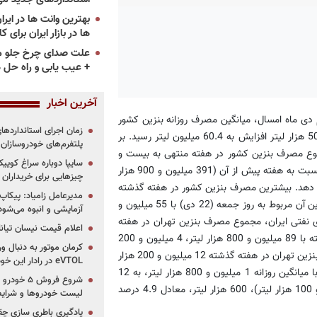
ها در بازار ایران برای ک
علت صدای چرخ جلو م
+ عیب یابی و راه حل 
آخرین اخبار
دی ماه امسال، میانگین مصرف روزانه بنزین کشور
که هفته پیش از آن به 55.9 میلیون لیتر رسیده بود، با 4 میلیون و 500 هزار لیتر افزایش به 60.4 میلیون لیتر رسید. بر
پلتفرم‌های خودروسازان
ع مصرف بنزین کشور در هفته منتهی به بیست و
دوم دی ماه امسال به 422 میلیون و 800 هزار لیتر رسید که این رقم نسبت به هفته پیش از آن (391 میلیون و 900 هزار
چیزهایی برای خریداران
ادل 7.8 درصد) افزایش نشان می دهد. بیشترین مصرف بنزین کشور در هفته گذشته
مدیرعامل زامیاد: پیکاپ
مربوط به روز پنج شنبه (21 دی) با 68 میلیون و 700 هزار لیتر و کمترین آن مربوط به روز جمعه (22 دی) با 55 میلیون و
آزمایشی و انبوه می‌شود
ای نفتی ایران، مجموع مصرف بنزین تهران در هفته
اعلام قیمت نیسان تیانا ۲۰۲۶ -مرداد۴۰۵
گذشته 85 میلیون و 600 هزار لیتر اعلام شده که نسبت به هفته گذشته با 89 میلیون و 800 هزار لیتر، 4 میلیون و 200
کرمان موتور به دنبال ور
هزار لیتر (معادل 4.6 درصد) کاهش یافته است. میانگین روزانه مصرف بنزین تهران در هفته گذشته 12 میلیون و 200 هزار
eVTOL در رادار این خودروساز ایرانی!
لیتر بوده است. مجموع مصرف بنزین سوپر کشور نیز در هفته گذشته با میانگین روزانه 1 میلیون و 800 هزار لیتر، به 12
میلیون و 700 هزار لیتر رسید که نسبت به هفته گذشته (12 میلیون و 100 هزار لیتر)، 600 هزار لیتر، معادل 4.9 درصد
لیست خودروها و شرایط
یادگیری باطری سازی چ