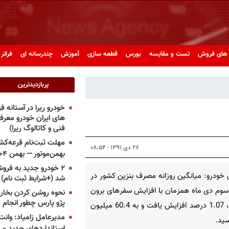
های فروش
تست و مقایسه
بورس
قطعه سازی
آموزش
چندرسانه ای
فراتر 
پربازدیدترین
خودرو ریرا در آستانه 
های ایران خودرو معر
فنی و کاتالوگ ریرا)
مهلت ثبت‌نام قرعه‌کشی
۲۶ دی ۱۳۹۱ - ۰۸:۵۴
بهمن‌موتور — بهمن ۱۴۰۴
۲ خودرو جدید به فروش
خودرو: میانگین روزانه مصرف بنزین کشور در
شد (+شرایط ثبت نام)
وم دی ماه همزمان با افزایش سفرهای برون
نحوه روشن کردن بخاری
پژو پارس چطور انجام 
شهری، 1.07 درصد افزایش یافت و به 60.4 میلیون
مدیرعامل زامیاد: وانت 
سید.
استانداردهای جدید می