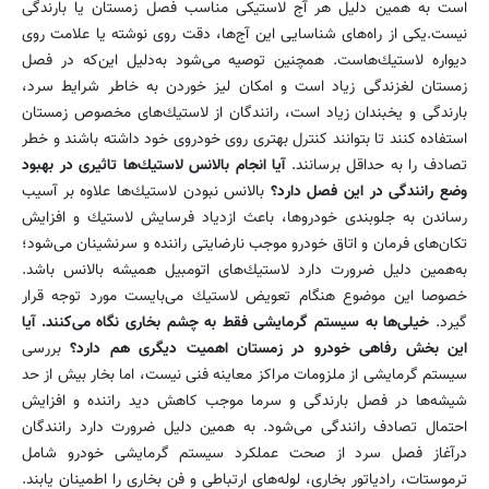
است به همین دلیل هر آج لاستیكی مناسب فصل زمستان یا بارندگی
نیست.یكی از راه‌های شناسایی این آج‌ها، دقت روی نوشته یا علامت روی
دیواره لاستیك‌هاست. همچنین توصیه می‌شود به‌دلیل این‌كه در فصل
زمستان لغزندگی زیاد است و امكان لیز خوردن به خاطر شرایط سرد،
بارندگی و یخبندان زیاد است، رانندگان از لاستیك‌های مخصوص زمستان
استفاده كنند تا بتوانند كنترل بهتری روی خودروی خود داشته باشند و خطر
تصادف را به حداقل برسانند.
آیا انجام بالانس لاستیك‌ها تاثیری در بهبود
وضع رانندگی در این فصل دارد؟
بالانس نبودن لاستیك‌ها علاوه بر آسیب
رساندن به جلوبندی خودروها، باعث ازدیاد فرسایش لاستیك‌ و افزایش
تكان‌‌های فرمان و اتاق خودرو موجب نارضایتی راننده و سرنشینان می‌شود؛
به‌همین دلیل ضرورت دارد لاستیك‌های اتومبیل همیشه بالانس باشد.
خصوصا این موضوع هنگام تعویض لاستیك می‌بایست مورد توجه قرار
گیرد.
خیلی‌ها به سیستم گرمایشی فقط به چشم بخاری نگاه می‌كنند. آیا
این بخش رفاهی خودرو در زمستان اهمیت دیگری هم دارد؟
بررسی
سیستم گرمایشی از ملزومات مراكز معاینه فنی نیست، اما بخار بیش از حد
شیشه‌ها در فصل بارندگی و سرما موجب كاهش دید راننده و افزایش
احتمال تصادف رانندگی می‌شود. به همین دلیل ضرورت دارد رانندگان
درآغاز فصل سرد از صحت عملكرد سیستم گرمایشی خودرو شامل
ترموستات، رادیاتور بخاری، لوله‌های ارتباطی و فن بخاری را اطمینان یابند.