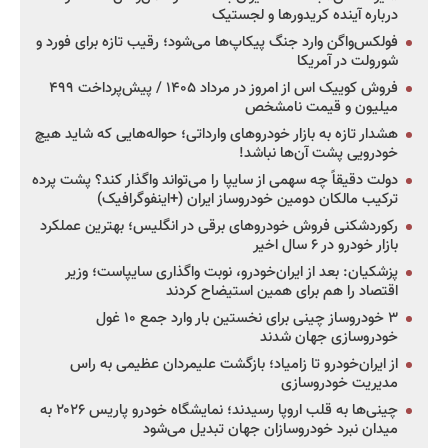
درباره آینده کریدورها و لجستیک
فولکس‌واگن وارد جنگ پیکاپ‌ها می‌شود؛ رقیب تازه برای فورد و
شورولت در آمریکا
فروش کوییک اس از امروز در مرداد ۱۴۰۵ / پیش‌پرداخت ۴۹۹
میلیون و قیمت نامشخص
هشدار تازه به بازار خودروهای وارداتی؛ حواله‌هایی که شاید هیچ
خودرویی پشت آن‌ها نباشد!
دولت دقیقاً چه سهمی از سایپا را می‌تواند واگذار کند؟ پشت پرده
ترکیب مالکان دومین خودروساز ایران (+اینفوگرافیک)
رکوردشکنی فروش خودروهای برقی در انگلیس؛ بهترین عملکرد
بازار خودرو در ۶ سال اخیر
پزشکیان: بعد از ایران‌خودرو، نوبت واگذاری سایپاست؛ وزیر
اقتصاد را هم برای همین استیضاح کردند
۳ خودروساز چینی برای نخستین بار وارد جمع ۱۰ غول
خودروسازی جهان شدند
از ایران‌خودرو تا زامیاد؛ بازگشت علیمردان عظیمی به راس
مدیریت خودروسازی
چینی‌ها به قلب اروپا رسیدند؛ نمایشگاه خودرو پاریس ۲۰۲۶ به
میدان نبرد خودروسازان جهان تبدیل می‌شود