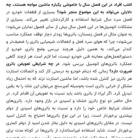
اغلب افراد در این فصل سال با خاموشی یكباره ماشین مواجه هستند، چه
دلایلی می‌تواند به این موضوع منجر شود؟
بسیاری از قطعات خودرو در
فصل سرد سال شرایط استفاده و كاركردشان تغییر می‌كند. بسیاری از
مشكلات اتومبیل‌ها در این فصل سال بیش از سایر فصول نمایان می‌شود؛
به عنوان مثال در فصل زمستان، باتری‌ها زودتر دچار توقف عملكرد مناسب
می‌شوند؛ چرا كه هوای سرد فعل و انفعالات شیمیایی باتری را ضعیف‌تر و
كندتر می‌كند، به همین دلیل هرچند بررسی وضع باتری خودرو از
دستورالعمل‌های معاینه فنی خودرو نیست، اما لازم است هر ازچند گاهی
عملكرد باتری‌های اتومبیل بررسی شود.
در چه شرایطی تعویض باتری
ضرورت دارد؟
زمانی كه دینام خودرو به درستی كار كند و اتصالات استارت
هر باتری نیز كنترل شده باشد، اما ماشین استارت نزند كه به احتمال زیاد
مشكل از خرابی باتری است به‌وسیله آمپرسنج می‌توان این شك را به یقین
تبدیل كرد. اگر ایراد از باتری باشد باید نسبت به تعویض آن اقدام كرد. در
حال حاضر دو نوع باتری خشك و اسیدی در بازار وجود دارد. باتری‌های
خشك شرایط خاص خود را دارد و نسبت به باتری‌های اسیدی از دوام
بیشتری برخوردار است، زیرا در این نوع باتری‌ها احتیاج به كنترل اسید
نیست. در مقابل باتری‌های اسیدی به دلیل بخار شدن اسید از دوام كمتری
برخوردار است. شاید استفاده غیراستاندارد از باتری‌ها در كوتاه مدت برای
خودرو مشكلی ایجاد نكند، اما در بلندمدت موجب آسیب به سیستم خودرو و