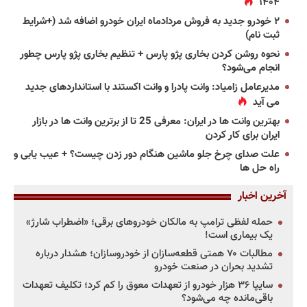
۱۴۰۴
۲ خودرو جدید به فروش مردادماه ایران خودرو اضافه شد (+شرایط
ثبت نام)
نحوه روشن کردن بخاری پژو پارس + تنظیم بخاری پژو پارس چطور
انجام می‌شود؟
مدیرعامل زامیاد: وانت پادرا و وانت اکستند با استانداردهای جدید
می آید
بهترین وانت ها در ایران: معرفی 25 تا از برترین وانت ها در بازار
ایران برای کار کردن
علت صدای چرخ جلو ماشین هنگام دور زدن چیست؟ + عیب یابی و
راه حل ها
آخرین اخبار
حمله لفظی ترامپ به مالکان خودروهای برقی؛ «اضطراب شارژ»
یک بیماری است!
مطالبات ۷۰ همتی قطعه‌سازان از خودروسازان؛ هشدار درباره
تشدید بحران در صنعت خودرو
سایپا ۳۶ هزار خودرو از تعهدات معوق را کم کرد؛ تکلیف تعهدات
باقی‌مانده چه می‌شود؟