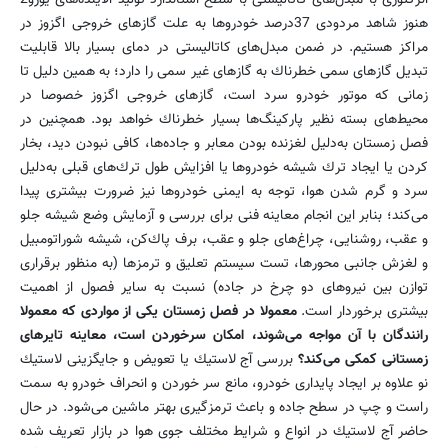
هنوز شاهد مردودی 37درصد خودروها به علت گازهای خروجی اگزوز در
مراكز هستیم. در ضمن مبدل‌های كاتالیستی در دمای بسیار بالا قابلیت
تبدیل گازهای سمی خطرناك به گازهای غیر سمی را دارد؛ به همین دلیل تا
زمانی كه موتور خودرو سرد است، گازهای خروجی اگزوز خصوصا در
محیط‌های بسته نظیر پاركینگ‌ها بسیار خطرناك خواهد بود. همچنین در
فصل زمستان به‌دلیل لغزنده بودن معابر و جاده‌ها، كافی نبودن دید، بخار
كردن یا ایجاد ترك شیشه خودرو‌ها یا افزایش طول ترك‌های قبلی به‌دلیل
سرد و گرم شدن هوا، توجه به ایمنی خودروها نیز ضرورت بیشتری پیدا
می‌كند؛ بنابر این انجام معاینه فنی برای بررسی و آزمایش وضع شیشه جلو
و عقب، روشنایی، چراغ‌های جلو و عقب، برف پاك‌كن، شیشه شوراتومبیل
و لغزش جانبی محورها، تست سیستم تعلیق و ترمزها (به منظور برقراری
توازن بین نیروهای دو چرخ در جاده) نسبت به سایر فصول از اهمیت
بیشتری برخوردار است.
معمولا در فصل زمستان یكی از مواردی كه معمولا
رانندگان با آن مواجه می‌شوند، امكان سرخوردن است، معاینه تایرهای
زمستانی كمكی می‌كند؟
بررسی آج لاستیك یا تعویض و جایگزینی لاستیك
نو علاوه بر ایجاد پایداری خودرو، مانع سر خوردن و انحراف خودرو به سمت
راست و چپ در سطح جاده و باعث ترمزگیری بهتر ماشین می‌شود. در حال
حاضر آج لاستیك در انواع و شرایط مختلف جوی هوا در بازار تعریف شده