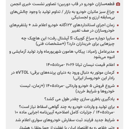
قطعه‌سازان خودرو در قاب دوربین؛ تصاویر نشست خبری انجمن
چراغ سبز مانیان خودرو به بازار / تداوم تولید با وجود چالش‌های
بی‌سابقه ارزی و لجستیکی
زمان اجرای استانداردهای ۱۲۲گانه خودرو اعلام شد + پلتفرم‌های
خودروسازان در صف تغییر
سایپا دوباره سراغ کوییک S آپشنال رفت؛ این هاچ‌بک چه
چیزهایی برای خریداران دارد؟ (+مشخصات فنی)
مدیرعامل زامیاد: پیکاپ هامون شهریورماه وارد تولید آزمایشی و
انبوه می‌شود
اعلام قیمت نیسان تیانا ۲۰۲۶ -مرداد۱۴۰۵
کرمان موتور به دنبال ورود به دنیای پرنده‌های برقی؛ eVTOL در
رادار این خودروساز ایرانی!
شروع فروش ۵ خودرو وارداتی -مرداد۱۴۰۵ (+زمان، لیست
خودروها و شرایط خرید)
یادگیری باطری سازی چقدر طول می کشد؟
برای تولید و واردات خودرو به چند گواهی اسقاط نیاز است؟
-مرداد۱۴۰۵ / جزئیات کامل اصلاحیه آیین‌نامه اجرایی ماده ۱۰
شرایط جدید فرایند ثبت سفارش خودروهای سواری اعلام شد
«تیر خلاص» به اقتصاد ایران با غفلت از حمل‌ونقل؛ هشدار