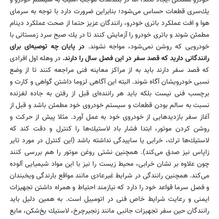
یك‌سری قطعات حساس می‌شود؛ بنابراین ضرورت دارد با توجه به سرمای
هوا و افت عملكرد باتری خودرو، رانندگان عزیز حتما از صحت عملكرد دینام
مطمئن شوند و باتری خودرو را آزمایش كنند تا در یك صبح سرد زمستانی با
خودرویی كه روشن نمی‌شود، مواجه نشوند.
در پایان چه توصیه‌ای برای
رانندگانی دارید كه قصد سفر در این فصل سال را دارند.
در وهله اول افرادی
كه قصد سفر دارند باید به از مراكز معاینه فنی مراجعه كنند تا از وضع
نسبی خودرویشان آگاه شوند. البته این آگاهی لزوما داشتن گواهی و كارت و
برچسب فنی نیست بلكه باید هر راننده‌ای قبل از رفتن به جاده لغزنده
نسبت به سالم بودن قطعات و سیستم خودروی خود مطمئن باشد و قبل از
آغاز سفر بازدیدهایی از خودروی خود به عمل آورد. مثلا پیش از حركت و
روشن كردن موتور، ابتدا فشار باد لاستیك‌ها را كنترل و دقت كند كه
لاستیك‌ها ترك، خرابی یا ساییدگی نداشته باشد (این كنترل در مورد تایر
زاپاس نیز صدق می‌كند). همچنین نشتی روغن موتور را هم بررسی كنند
چون علاوه بر نشان خرابی، محیط زیست را نیز با این مواد شیمیایی آلوده
می‌كند. همچنین رانندگی در شرایط غیرعادی مانند مواقع بارندگی ویخبندان
و فصل سرما قواعد خود را دارد كه نیازمند احتیاط و همراه داشتن تجهیزات
ایمنی و رعایت شرایط خاص فنی در اتومبیل است. به همین دلیل باید
رانندگان حین سفر تجهیزات جانبی مانند زنجیر‌چرخ، لاستیك یخ‌شكن، مایع