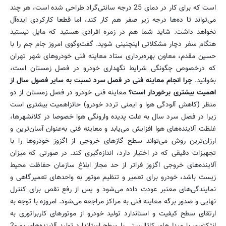
است كه برای كار در دمای 25 درجه سانتی‌گراد طراحی شده است، هر چند
می‌تواند تا ده‌ها درجه زیر صفر هم كار كند، اما قطعا كاركردی ایده‌آل
نخواهد داشت. شاید شما هم در زمره افرادی هستید كه مایل نیستید
هنگام سفر دچار مشكلاتی اینچنینی ‌شوید. گفت‌وگوی امروز جام جم را با
حسین مقدم، معاون بهره‌برداری ستاد معاینه فنی خودروهای شهر تهران
كه درخصوص چگونگی شرایط نگهداری خودرو در فصل زمستان است،
بخوانید.
چرا انجام معاینه فنی در فصل سرد نسبت به سایر فصول سال از
اهمیت بیشتری برخوردار است؟
معاینه فنی خودرو در فصل زمستان از دو
منظر (كاهش آلودگی هوا و ایمنی تردد خودرو) حائزاهمیت بیشتری است
زیرا در فصل سرد سال به علت پدیده وارونگی هوا خصوصا در كلانشهرها،
غلظت آلاینده‌های هوا افزایش می‌یابد و معاینه فنی به‌عنوان آسان‌ترین و
ارزان‌ترین روش می‌تواند سطح گازهای خروجی از اگزوز ‌خودرو‌ها را با
تجهیزات دقیقی كه در اختیار دارد، اندازه‌گیری كند. در صورتی كه میزان
آلاینده‌های خروجی اگزوز فراتر از حد مجاز ابلاغ سازمان حفاظت محیط
زیست باشد، خودرو برای تعمیر و تنظیم موتور به واحدهای تعمیرگاهی و
نمایندگی‌های معتبر عودت داده می‌شود و پس از رفع نقص برای كنترل
نهایی و صدور برگه معاینه فنی به مراكز مراجعه می‌شود. امروزه با توجه به
ارتقای سطح كیفیت و استاندارد تولید خودرو از موتورهای كاربراتوری به
انژكتوری با مبدل‌های كاتالیستی با سطح استاندارد تولید آلاینده‌های یورو2