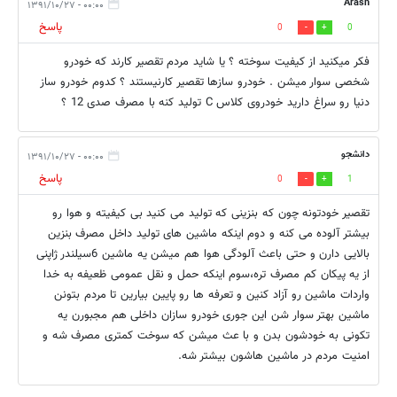
Arash
۰۰:۰۰ - ۱۳۹۱/۱۰/۲۷
پاسخ
0
0
فکر میکنید از کیفیت سوخته ؟ یا شاید مردم تقصیر کارند که خودرو
شخصی سوار میشن . خودرو سازها تقصیر کارنیستند ؟ کدوم خودرو ساز
دنیا رو سراغ دارید خودروی کلاس C تولید کنه با مصرف صدی 12 ؟
دانشجو
۰۰:۰۰ - ۱۳۹۱/۱۰/۲۷
پاسخ
0
1
تقصیر خودتونه چون که بنزینی که تولید می کنید بی کیفیته و هوا رو
بیشتر آلوده می کنه و دوم اینکه ماشین های تولید داخل مصرف بنزین
بالایی دارن و حتی باعث آلودگی هوا هم میشن یه ماشین 6سیلندر ژاپنی
از یه پیکان کم مصرف تره،سوم اینکه حمل و نقل عمومی ظعیفه به خدا
واردات ماشین رو آزاد کنین و تعرفه ها رو پایین بیارین تا مردم بتونن
ماشین بهتر سوار شن این جوری خودرو سازان داخلی هم مجبورن یه
تکونی به خودشون بدن و با عث میشن که سوخت کمتری مصرف شه و
امنیت مردم در ماشین هاشون بیشتر شه.