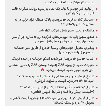
ساعت کار مراکز معاینه فنی پایتخت
از تولید فنر خودرو تا تولد یک نماد بورسی؛ روایت سفر به قلب
فنرسازی زر گلپایگان
استاندار گیلان: تردد خودروهای پلاک منطقه آزاد انزلی در ۵
استان شمالی بلامانع شد
ماشاله وردینی مدیرعامل شرکت گواه شد
صدور مجوز واردات اتوبوس‌های کارکرده زیر ۵ سال؛ چراغ سبز
دولت برای نوسازی ناوگان حمل‌ونقل عمومی
پیگیری تحویل خودروهای پرشیا خودرو از طریق میز خدمات
سراسری (+راهنمای کامل)
آفتاب خودرو خودروساز می‌شود؛ اعلام جزئیات در آینده نزدیک
جزئیات جدید از پروژه Z25 زامیاد؛ نیسان Z25 با کابین، شاسی،
اتاق بار و موتور جدید عرضه می‌شود
شروع فروش بدون قرعه‌کشی فیدلیتی الیت و ریسپکت۲
-مرداد۱۴۰۵ (+زمان، قیمت و شرایط فروش)
شروع ثبت‌نام چانگان CS۵۵ پلاس از امروز -مرداد۱۴۰۵
(+قیمت، پیش‌پرداخت و شرایط فروش قطعی)
شروع فروش کیا اسپورتیج -مرداد۱۴۰۵ (+زمان، قیمت قطعی،
تحویل ۲۰ روزه و لینک ثبت‌نام)