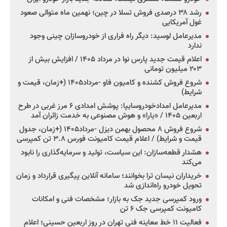
رشد ۳۸ درصدی فروش تسلا در چین؛ نهمین ماه متوالی صعود
غول آمریکایی
مدیرعامل لوسید: دیگر راه فراری از خودروسازان چینی وجود
ندارد
اعلام قیمت جدید پارس نوا در مرداد ۱۴۰۵ / افزایش بیش از
۲۰۳ میلیون تومانی
شروع فروش کشنده و کامیون فاو -مرداد۱۴۰۵ (+زمان، قیمت و
شرایط)
مدیرعامل امدادخودروسایپا: پوشش امدادی ۶ مرز غربی در طرح
اربعین ۱۴۰۵ / «یارا» و هوش مصنوعی به خدمت زائران آمد
شروع فروش ۸ محصول بهمن دیزل -مرداد۱۴۰۵ (+زمان، جدول
قیمت و شرایط) / اعلام قیمت کامیونت فورس ۳.۸ تن کمپرسی
هشدار قطعه‌سازان: این سیاست، تولید و سرمایه‌گذاری را نابود
می‌کند
خریداران نیسان ترا بخوانند؛ سامانه آنلاین پیگیری قرارداد و زمان
تحویل خودرو راه‌اندازی شد
ورود کمپرسی جدید جک به بازار؛ مشخصات فنی و امکانات
کامیونت کمپرسی جک ۶ تن
فعالیت ۱۱ خط معاینه فنی تهران در روز اربعین حسینی؛ اعلام