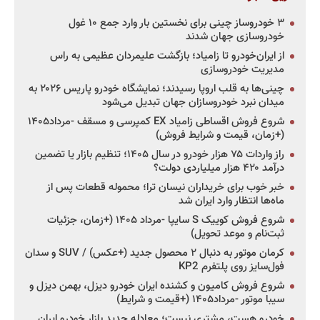
۳ خودروساز چینی برای نخستین بار وارد جمع ۱۰ غول
خودروسازی جهان شدند
از ایران‌خودرو تا زامیاد؛ بازگشت علیمردان عظیمی به راس
مدیریت خودروسازی
چینی‌ها به قلب اروپا رسیدند؛ نمایشگاه خودرو پاریس ۲۰۲۶ به
میدان نبرد خودروسازان جهان تبدیل می‌شود
شروع فروش اقساطی زامیاد EX کمپرسی و مسقف -مرداد۱۴۰۵
(+زمان، قیمت و شرایط فروش)
راز واردات ۷۵ هزار خودرو در سال ۱۴۰۵؛ تنظیم بازار یا تضمین
درآمد ۴۲۰ هزار میلیاردی دولت؟
خبر خوب برای خریداران نیسان ترا؛ محموله قطعات پس از
ماه‌ها انتظار وارد ایران شد
شروع فروش کوییک S سایپا -مرداد ۱۴۰۵ (+زمان، جزئیات
ثبت‌نام و موعد تحویل)
کرمان موتور به دنبال ۲ محصول جدید (+عکس) / SUV و سدان
فول‌سایز روی پلتفرم KP2
شروع فروش کامیون و کشنده ایران خودرو دیزل، بهمن دیزل و
سیبا موتور -مرداد۱۴۰۵ (+قیمت و شرایط)
خودرو هست، مشتری نیست؛ معادله جدید بازار خودرو ایران